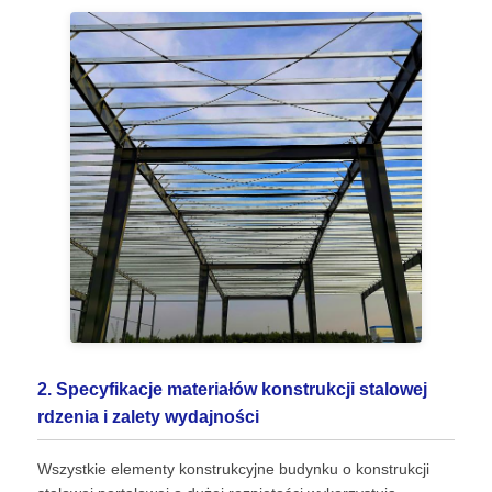
Prefabrykowana stalowa konstrukcja
Stalowa konstrukcja magazynowa
Warsztaty konstrukcji stalowej
Budowa konstrukcji stalowej
Konstrukcja konstrukcji stalowej
2. Specyfikacje materiałów konstrukcji stalowej
Budynek ramy stalowej
rdzenia i zalety wydajności
Wszystkie elementy konstrukcyjne budynku o konstrukcji
Wykonanie konstrukcji stalowych