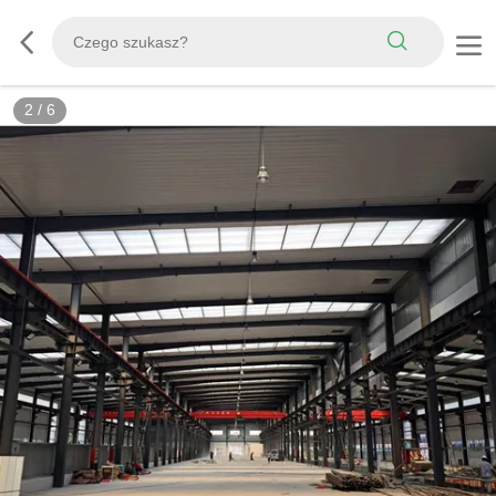
3
/
6