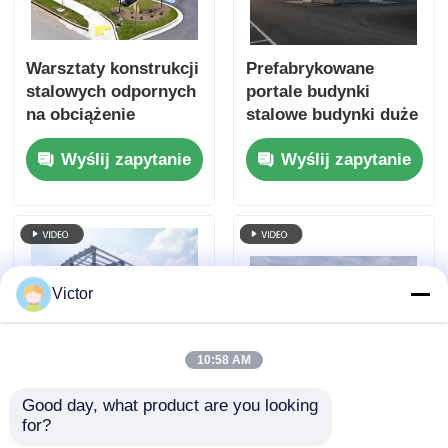
Warsztaty konstrukcji
Prefabrykowane
stalowych odpornych
portale budynki
na obciążenie
stalowe budynki duże
śniegiem do budowy
przedział fabryki
Wyślij zapytanie
Wyślij zapytanie
fabryk w regionie
budownictwo
zimnym
magazynów
Victor
10:58 AM
Good day, what product are you looking 
Budowa
Obciążenie wiatrem
for?
prefabrykowanej
Obciążenie śniegiem