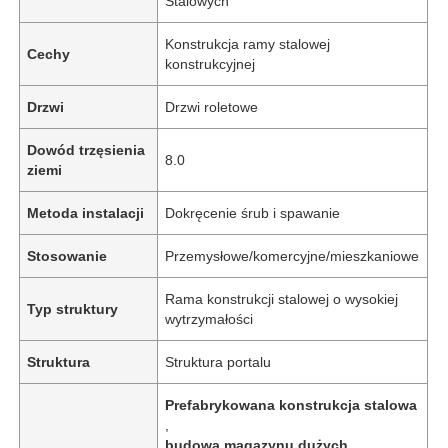
Stalowych
Konstrukcja ramy stalowej
Cechy
konstrukcyjnej
Drzwi
Drzwi roletowe
Dowód trzęsienia
8.0
ziemi
Metoda instalacji
Dokręcenie śrub i spawanie
Stosowanie
Przemysłowe/komercyjne/mieszkaniowe
Rama konstrukcji stalowej o wysokiej
Typ struktury
wytrzymałości
Struktura
Struktura portalu
Prefabrykowana konstrukcja stalowa
,
budowa magazynu dużych