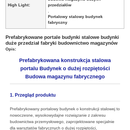
High Light:
przedziałów
,
Portalowy stalowy budynek
fabryczny
Prefabrykowane portale budynki stalowe budynki
duże przedział fabryki budownictwo magazynów
Opis:
Prefabrykowana konstrukcja stalowa
portalu Budynek o dużej rozpiętości
Budowa magazynu fabrycznego
Dom
1. Przegląd produktu
Prefabrykowany portalowy budynek o konstrukcji stalowej to
Produkty
nowoczesne, wysokowydajne rozwiązanie z zakresu
budownictwa przemysłowego, zaprojektowane specjalnie
dla warsztatów fabrycznych o dużej rozpiętości,
O nas