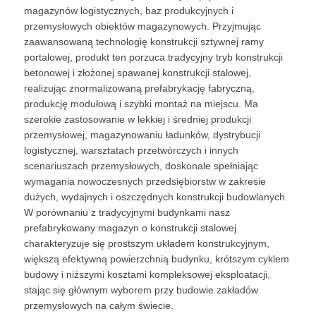
magazynów logistycznych, baz produkcyjnych i
przemysłowych obiektów magazynowych. Przyjmując
Wycieczka po fabryce
zaawansowaną technologię konstrukcji sztywnej ramy
portalowej, produkt ten porzuca tradycyjny tryb konstrukcji
betonowej i złożonej spawanej konstrukcji stalowej,
Kontrola jakości
realizując znormalizowaną prefabrykację fabryczną,
produkcję modułową i szybki montaż na miejscu. Ma
szerokie zastosowanie w lekkiej i średniej produkcji
Skontaktuj się z nami
przemysłowej, magazynowaniu ładunków, dystrybucji
logistycznej, warsztatach przetwórczych i innych
scenariuszach przemysłowych, doskonale spełniając
Nowości
wymagania nowoczesnych przedsiębiorstw w zakresie
dużych, wydajnych i oszczędnych konstrukcji budowlanych.
W porównaniu z tradycyjnymi budynkami nasz
Sprawy
prefabrykowany magazyn o konstrukcji stalowej
charakteryzuje się prostszym układem konstrukcyjnym,
większą efektywną powierzchnią budynku, krótszym cyklem
blog
budowy i niższymi kosztami kompleksowej eksploatacji,
stając się głównym wyborem przy budowie zakładów
przemysłowych na całym świecie.
Poproś o wycenę