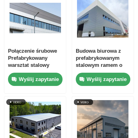
Połączenie śrubowe
Budowa biurowa z
Prefabrykowany
prefabrykowanym
warsztat stalowy
stalowym ramem o
Prosta instalacja
szybkim wzniesieniu
Wyślij zapytanie
Wyślij zapytanie
Stabilna konstrukcja
Projekt krótkiego
Płyta warstwowa
cyklu budowy
Drzwi z pojedynczą
blachą Okna
Kompletne akcesoria
śrubowe