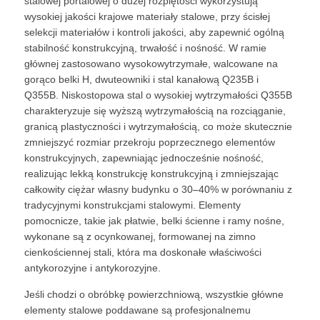
stalowej portalowej o dużej rozpiętości wykorzystują
wysokiej jakości krajowe materiały stalowe, przy ścisłej
selekcji materiałów i kontroli jakości, aby zapewnić ogólną
Stalowy materiał budowlany
stabilność konstrukcyjną, trwałość i nośność. W ramie
głównej zastosowano wysokowytrzymałe, walcowane na
Dom drobiu
gorąco belki H, dwuteowniki i stal kanałową Q235B i
Q355B. Niskostopowa stal o wysokiej wytrzymałości Q355B
charakteryzuje się wyższą wytrzymałością na rozciąganie,
stodoła dla krów
granicą plastyczności i wytrzymałością, co może skutecznie
zmniejszyć rozmiar przekroju poprzecznego elementów
konstrukcyjnych, zapewniając jednocześnie nośność,
Stajnia
realizując lekką konstrukcję konstrukcyjną i zmniejszając
całkowity ciężar własny budynku o 30–40% w porównaniu z
tradycyjnymi konstrukcjami stalowymi. Elementy
Stalowy garaż
pomocnicze, takie jak płatwie, belki ścienne i ramy nośne,
wykonane są z ocynkowanej, formowanej na zimno
cienkościennej stali, która ma doskonałe właściwości
antykorozyjne i antykorozyjne.
Jeśli chodzi o obróbkę powierzchniową, wszystkie główne
elementy stalowe poddawane są profesjonalnemu