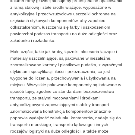
kolumn ramy głównej stosujemy profesjonalne opakowania
z ramą stalową i stałe środki wiążące, wyposażone w
antykolizyjne i przeciwzużyciowe uszczelki ochronne na
częściach stykowych komponentów, aby zapobiec
odkształceniom, łuszczeniu się farby i uszkodzeniom
powierzchni podczas transportu na duże odległości oraz
załadunku i rozładunku.
Małe części, takie jak śruby, łączniki, akcesoria łączące i
materiały uszczelniające, są pakowane w niezależne,
znormalizowane kartony i plastikowe pudełka, z wyraźnymi
etykietami specyfikacji, ilości i przeznaczenia, co jest
wygodne do liczenia, przechowywania i użytkowania na
miejscu. Wszystkie pakowane komponenty są ładowane w
sposób tajny, zgodnie ze standardami bezpieczeństwa
transportu, ze stałymi mocowaniami i środkami
antypoślizgowymi zapewniającymi stabilny transport.
Znormalizowana konstrukcja komponentów znacznie
poprawia wydajność załadunku kontenerów, nadaje się do
transportu morskiego, transportu lądowego i innych
rodzajów logistyki na duże odległości, a także może