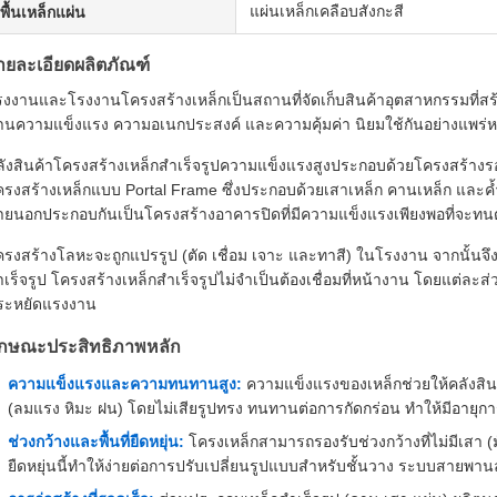
แผ่นเหล็กเคลือบสังกะสี
พื้นเหล็กแผ่น
ายละเอียดผลิตภัณฑ์
งงานและโรงงานโครงสร้างเหล็กเป็นสถานที่จัดเก็บสินค้าอุตสาหกรรมที่สร้าง
้านความแข็งแรง ความอเนกประสงค์ และความคุ้มค่า นิยมใช้กันอย่างแพ
ลังสินค้าโครงสร้างเหล็กสำเร็จรูปความแข็งแรงสูงประกอบด้วยโครงสร้า
ครงสร้างเหล็กแบบ Portal Frame ซึ่งประกอบด้วยเสาเหล็ก คานเหล็ก และค้
ายนอกประกอบกันเป็นโครงสร้างอาคารปิดที่มีความแข็งแรงเพียงพอที่จะทน
รงสร้างโลหะจะถูกแปรรูป (ตัด เชื่อม เจาะ และทาสี) ในโรงงาน จากนั้นจึงขน
เร็จรูป โครงสร้างเหล็กสำเร็จรูปไม่จำเป็นต้องเชื่อมที่หน้างาน โดยแต่ละส่
ระหยัดแรงงาน
ักษณะประสิทธิภาพหลัก
ความแข็งแรงและความทนทานสูง:
ความแข็งแรงของเหล็กช่วยให้คลังสิ
(ลมแรง หิมะ ฝน) โดยไม่เสียรูปทรง ทนทานต่อการกัดกร่อน ทำให้มีอายุก
ช่วงกว้างและพื้นที่ยืดหยุ่น:
โครงเหล็กสามารถรองรับช่วงกว้างที่ไม่มีเสา (มั
ยืดหยุ่นนี้ทำให้ง่ายต่อการปรับเปลี่ยนรูปแบบสำหรับชั้นวาง ระบบสายพานล