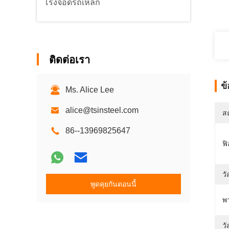
โรงจอดรถเหล็ก
ติดต่อเรา
ข
Ms. Alice Lee
alice@tsinsteel.com
สถ
86--13969825647
ฟิ
วั
พูดคุยกันตอนนี้
พ
วั