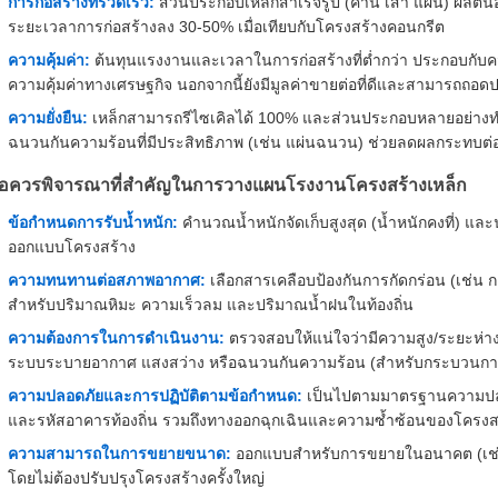
การก่อสร้างที่รวดเร็ว:
ส่วนประกอบเหล็กสำเร็จรูป (คาน เสา แผ่น) ผลิตน
ระยะเวลาการก่อสร้างลง 30-50% เมื่อเทียบกับโครงสร้างคอนกรีต
ความคุ้มค่า:
ต้นทุนแรงงานและเวลาในการก่อสร้างที่ต่ำกว่า ประกอบกับความ
ความคุ้มค่าทางเศรษฐกิจ นอกจากนี้ยังมีมูลค่าขายต่อที่ดีและสามารถถอดปร
ความยั่งยืน:
เหล็กสามารถรีไซเคิลได้ 100% และส่วนประกอบหลายอย่างทำจ
ฉนวนกันความร้อนที่มีประสิทธิภาพ (เช่น แผ่นฉนวน) ช่วยลดผลกระทบต่อ
้อควรพิจารณาที่สำคัญในการวางแผนโรงงานโครงสร้างเหล็ก
ข้อกำหนดการรับน้ำหนัก:
คำนวณน้ำหนักจัดเก็บสูงสุด (น้ำหนักคงที่) แล
ออกแบบโครงสร้าง
ความทนทานต่อสภาพอากาศ:
เลือกสารเคลือบป้องกันการกัดกร่อน (เช่น กา
สำหรับปริมาณหิมะ ความเร็วลม และปริมาณน้ำฝนในท้องถิ่น
ความต้องการในการดำเนินงาน:
ตรวจสอบให้แน่ใจว่ามีความสูง/ระยะห่าง
ระบบระบายอากาศ แสงสว่าง หรือฉนวนกันความร้อน (สำหรับกระบวนการที
ความปลอดภัยและการปฏิบัติตามข้อกำหนด:
เป็นไปตามมาตรฐานความปลอดภ
และรหัสอาคารท้องถิ่น รวมถึงทางออกฉุกเฉินและความซ้ำซ้อนของโครงสร้
ความสามารถในการขยายขนาด:
ออกแบบสำหรับการขยายในอนาคต (เช่น ส่ว
โดยไม่ต้องปรับปรุงโครงสร้างครั้งใหญ่