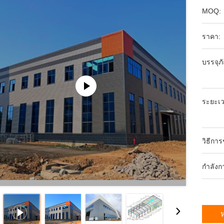
MOQ:
ราคา:
บรรจุภ
ระยะเว
วิธีกา
กำลังก
ห