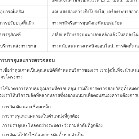
แผ่นแซนด์วิชพร้อมฉนวน EPS, ใยหิน, ใยแก้ว 
อุปกรณ์เสริม
แถบแสงส่องสว่างกึ่งโปร่งใส, เครื่องระบายอากาศ
การปรับปรุงพื้นผิว
การทาสีหรือการชุบสังกะสีแบบจุ่มร้อน
บรรจุภัณฑ์
เปลือยหรือบรรจุบนพาเลทเหล็กแล้วโหลดลงใ
บริการหลังการขาย
การสนับสนุนทางเทคนิคออนไลน์, การติดตั้ง ณ 
ารบรรจุและการตรวจสอบ
าเชื่อว่าคุณภาพเป็นคุณสมบัติที่กำหนดบริการของเรา เรามุ่งมั่นที่จะนำเส
งจรโครงการ
ราใช้มาตรการควบคุมคุณภาพที่ครอบคลุม รวมถึงการตรวจสอบวัสดุทั้งหมดก่อ
องเราให้บริการผลิตที่หลากหลายซึ่งออกแบบมาเพื่อตอบสนองความต้องก
การวัด ตัด และเชื่อมเหล็ก
การวางรูและแผ่นรองในตำแหน่งที่ถูกต้อง
การบรรจุและโหลดอย่างระมัดระวังตามลำดับที่ถูกต้อง
การจัดส่งไปยังไซต์และการติดตั้งหากจำเป็น