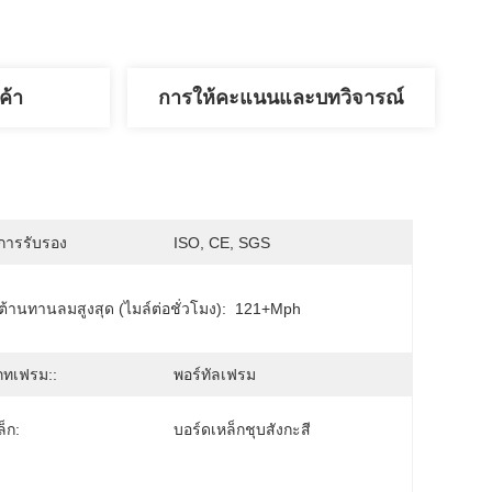
ค้า
การให้คะแนนและบทวิจารณ์
บการรับรอง
ISO, CE, SGS
้านทานลมสูงสุด (ไมล์ต่อชั่วโมง):
121+mph
ภทเฟรม::
พอร์ทัลเฟรม
ล็ก:
บอร์ดเหล็กชุบสังกะสี