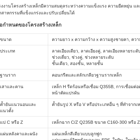
รงงานโครงสร้างเหล็กมีความสมดุลระหว่างความแข็งแรง ความยืดหยุ่น แ
ตสาหกรรมที่แข็งแกร่งและปรับเปลี่ยนได้
้อกำหนดของโครงสร้างเหล็ก
ขนาด
ความยาว x ความกว้าง x ความสูงชายคา, ควา
ประเภท
ลาดเอียงเดียว, ลาดเอียงคู่, ลาดเอียงหลายระดั
ช่วงเดี่ยว, ช่วงคู่, ช่วงหลายระดับ
ชั้นเดียว, สองชั้น, หลายชั้น
ฐานราก
คอนกรีตและสลักเกลียวฐานรากเหล็ก
เสาและคาน
เหล็ก H รีดร้อนหรือเชื่อม Q355B, การเชื่อมต่
หน้าตัดแปรผัน
ค้ำยันแนวนอนและ
ค้ำยันรูป X หรือ V หรือประเภทอื่น ๆ ที่ทำจากเ
แนวตั้ง
แป C หรือ Z
เหล็กฉาก C/Z Q235B ขนาด C160-300 หรือ 
แผ่นหลังคาและผนัง
แผ่นเหล็กสีเดียวแบบลูกฟูก