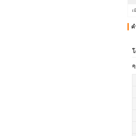
เน
ค
โ
ค