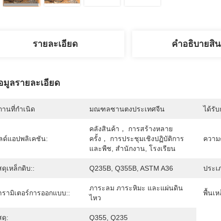
รายละเอียด
คําอธิบายสิน
้อมูลรายละเอียด
านที่กำเนิด
มณฑลซานตงประเทศจีน
ได้รั
คลังสินค้า， การสร้างหลาย
ลด์แอปพลิเคชัน:
ครั้ง， การประชุมเชิงปฏิบัติการ
ความต
และพืช, สำนักงาน, โรงเรียน
สดุเหล็กดิบ::
Q235B, Q355B, ASTM A36
ประเ
ภาระลม ภาระหิมะ และแผ่นดิน
ารามิเตอร์การออกแบบ::
พื้นเห
ไหว
สดุ:
Q355, Q235