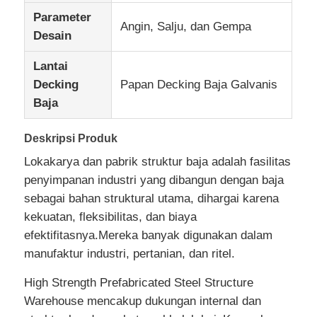
Parameter
Angin, Salju, dan Gempa
Desain
Tentang Kami
Lantai
Decking
Papan Decking Baja Galvanis
Tur Pabrik
Baja
Kontrol Kualitas
Deskripsi Produk
Lokakarya dan pabrik struktur baja adalah fasilitas
Hubungi Kami
penyimpanan industri yang dibangun dengan baja
sebagai bahan struktural utama, dihargai karena
kekuatan, fleksibilitas, dan biaya
Berita
efektifitasnya.Mereka banyak digunakan dalam
manufaktur industri, pertanian, dan ritel.
Kasus
High Strength Prefabricated Steel Structure
Warehouse mencakup dukungan internal dan
Blog