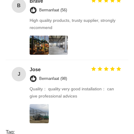
Brave
B
Bermanfaat (56)
High quality products, trusty supplier, strongly
recommend
Jose
J
Bermanfaat (98)
Quality： quality very good installation： can
give professional advices
Tag: