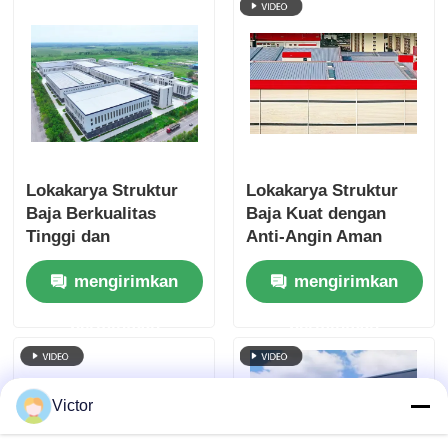
Lokakarya Struktur
Lokakarya Struktur
Baja Berkualitas
Baja Kuat dengan
Tinggi dan
Anti-Angin Aman
Profesional
Mudah Pemasangan
mengirimkan
mengirimkan
dan Layanan
Perbaikan Di Tempat
permintaan
permintaan
Untuk Perbaikan
Mesin Pertanian
Victor