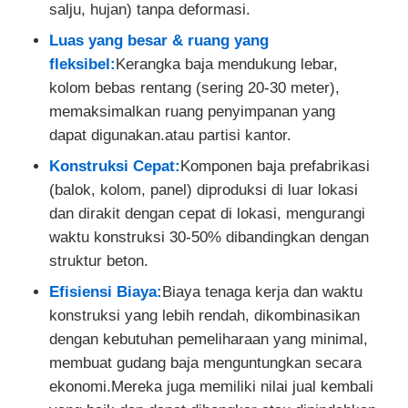
salju, hujan) tanpa deformasi.
Luas yang besar & ruang yang
Pembuatan struktur baja
fleksibel:
Kerangka baja mendukung lebar,
kolom bebas rentang (sering 20-30 meter),
Bahan Bangunan Baja
memaksimalkan ruang penyimpanan yang
dapat digunakan.atau partisi kantor.
rumah unggas
Konstruksi Cepat:
Komponen baja prefabrikasi
(balok, kolom, panel) diproduksi di luar lokasi
dan dirakit dengan cepat di lokasi, mengurangi
gudang sapi
waktu konstruksi 30-50% dibandingkan dengan
struktur beton.
Kandang Kuda
Efisiensi Biaya:
Biaya tenaga kerja dan waktu
konstruksi yang lebih rendah, dikombinasikan
Garasi Baja
dengan kebutuhan pemeliharaan yang minimal,
membuat gudang baja menguntungkan secara
ekonomi.Mereka juga memiliki nilai jual kembali