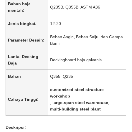
Bahan baja
Q235B, Q355B, ASTM A36
mentah:
Jenis bingkai:
12-20
Beban Angin, Beban Salju, dan Gempa
Parameter Desain:
Bumi
Lantai Decking
Deckingboard baja galvanis
Baja
Bahan
Q355, Q235
customized steel structure
workshop
Cahaya Tinggi:
,
large-span steel warehouse
,
multi-building steel plant
Deskripsi: