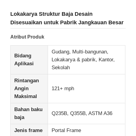
Lokakarya Struktur Baja Desain
Disesuaikan untuk Pabrik Jangkauan Besar
Atribut Produk
Gudang, Multi-bangunan,
Bidang
Lokakarya & pabrik, Kantor,
Aplikasi
Sekolah
Rintangan
Angin
121+ mph
Rumah
Maksimal
Bahan baku
Q235B, Q355B, ASTM A36
Produk
baja
Jenis frame
Portal Frame
Pertunjukan VR