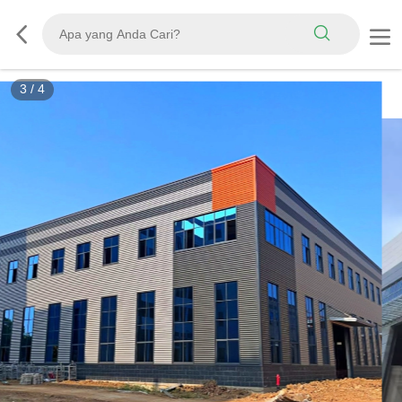
3
/
4