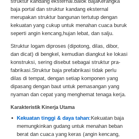
struktur kandang eksternal.balok bajaKerangka
baja portal dan struktur kandang eksternal
Minta Kutipan
merupakan struktur bangunan tertutup dengan
kekuatan yang cukup untuk menahan cuaca buruk
seperti angin kencang,hujan lebat, dan salju.
Struktur baja prefabrikasi
Struktur logam diproses (dipotong, dilas, dibor,
dan dicat) di bengkel, kemudian diangkut ke lokasi
Gudang Struktur Baja
konstruksi, sering disebut sebagai struktur pra-
fabrikasi.Struktur baja prefabrikasi tidak perlu
Lokakarya Struktur Baja
dilas di tempat, dengan setiap komponen yang
dipasang dengan baut untuk pemasangan yang
nyaman dan cepat yang menghemat tenaga kerja.
Bangunan struktur baja
Karakteristik Kinerja Utama
Konstruksi Struktur Baja
Kekuatan tinggi & daya tahan:
Kekuatan baja
memungkinkan gudang untuk menahan beban
berat dan cuaca yang keras (angin kencang,
Bangunan bingkai baja