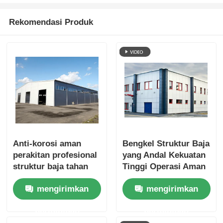
Rekomendasi Produk
Anti-korosi aman
Bengkel Struktur Baja
perakitan profesional
yang Andal Kekuatan
struktur baja tahan
Tinggi Operasi Aman
lama bengkel dengan
Pemasangan DIY
mengirimkan
mengirimkan
layanan di tempat
Cocok untuk
Produksi Skala Kecil
permintaan
permintaan