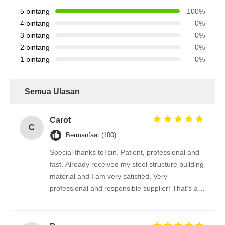
5 bintang
100%
4 bintang
0%
3 bintang
0%
2 bintang
0%
1 bintang
0%
Semua Ulasan
Carot
C
Bermanfaat (100)
Special thanks toTsin. Patient, professional and
fast. Already received my steel structure building
material and I am very satisfied. Very
professional and responsible supplier! That’s a
amazing building!