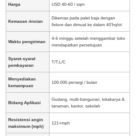
Harga
USD 40-60 / sqm
Dikemas pada palet baja dengan
Kemasan rincian
fixture dan dimuat ke dalam 40'hq/ot
4-6 minggu setelah menggambar toko
Waktu pengiriman
mendapatkan persetujuan
Syarat-syarat
T/T,L/C
pembayaran
Menyediakan
100.000 persegi / bulan
kemampuan
Gudang, multi-bangunan, lokakarya &
Bidang Aplikasi
tanaman, kantor, sekolah
Resistensi angin
121+mph
maksimum (mph)