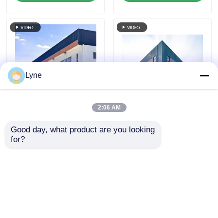
Lyne
2:06 AM
อาคารโครงสร้างเหล็ก
การก่อสร้างอาคารโครง
สำนักงานโรงแรมหลาย
โลหะสำเร็จรูปสมัยใหม่
Good day, what product are you looking 
for?
ชั้น ติดตั้งรวดเร็ว
สำหรับคลังสินค้า
ก่อสร้างสำเร็จรูป
อุตสาหกรรม สำนักงาน
ส่งคำถาม
ส่งคำถาม
บ้าน
บ้าน
เกี่ยวกับเรา
ติดต่อเรา
Desktop Site
แผนผังเว็บไซต์
นโยบายความเป็นส่วนตัว