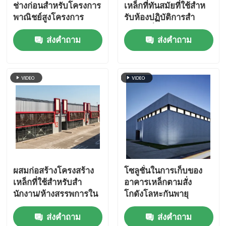
ช่างก่อนสําหรับโครงการ
เหล็กที่ทันสมัยที่ใช้สําห
พาณิชย์สูงโครงการ
รับห้องปฏิบัติการสํา
โครงการประตู
นักงานที่มีแผ่นแซนวิช
ส่งคำถาม
ส่งคำถาม
ผสมก่อสร้างโครงสร้าง
โซลูชั่นในการเก็บของ
เหล็กที่ใช้สําหรับสํา
อาคารเหล็กตามสั่ง
นักงาน/ห้างสรรพการใน
โกดังโลหะกันพายุ
ประเทศชิลี
ส่งคำถาม
ส่งคำถาม