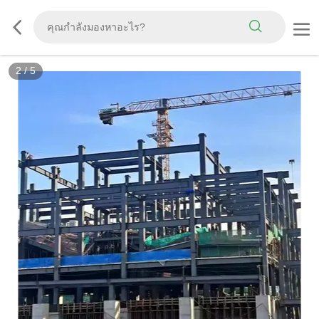
3
/
5