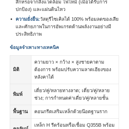
สึกหรอจากสิ่งแวดล้อม ไฟไหม้ (เมื่อได้รับการ
ปกป้อง) และแผ่นดินไหว
วัสดุอาคารเหล็ก
ความยั่งยืน:
วัสดุรีไซเคิลได้ 100% พร้อมลดของเสีย
และศักยภาพในการอัพเกรดด้านพลังงานอย่างมี
บ้านสัตว์ปีก
ประสิทธิภาพ
ข้อมูลจำเพาะทางเทคนิค
โรงเลี้ยงวัว
ความยาว × กว้าง × สูงชายคาตาม
โรงเก็บม้า
มิติ
ต้องการ พร้อมปรับความลาดเอียงของ
หลังคาได้
โรงจอดรถเหล็ก
เดี่ยว/คู่/หลายทางลาด; เดี่ยว/คู่/หลาย
พิมพ์
ช่วง; การกำหนดค่าเดี่ยว/คู่/หลายชั้น
พื้นฐาน
คอนกรีตเสริมเหล็กด้วยน๊อตฐานราก
เหล็ก H รีดร้อนหรือเชื่อม Q355B พร้อม
คอลัมน์