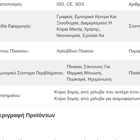
ιστοποίηση
ISO, CE, SGS
Αριθ
Γραφεία, Εμπορικά Κέντρα Και 
Ξενοδοχεία, Διαμερίσματα Ή 
εδία Εφαρμογής:
Σύστ
Κτίρια Μικτής Χρήσης, 
Νοσοκομεία, Σχολεία Κα
ύπος Πλαισίου::
Χαλύβδινο Πλαίσιο
Παράμ
Πίνακας Σάντουιτς Για 
ξωτερικό Σύστημα Περιβλήματος:
Θερμική Μόνωση, 
Πλαίσ
Πυρκαγιά, Ηχομόνωση
Κτίριο δομής από χάλυβα που αντέχει στον
πισημαίνω:
Κτίριο δομής από χάλυβα για ανεμοφόρτω
εριγραφή Προϊόντων