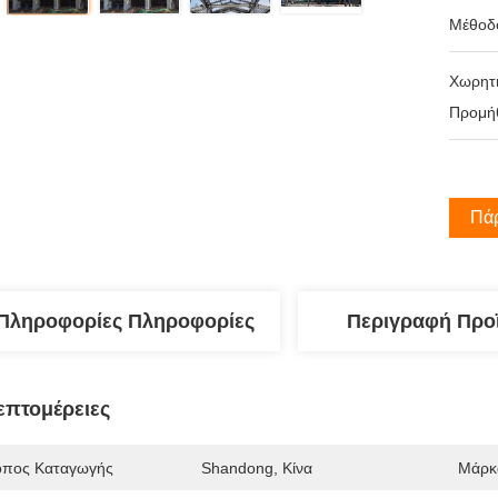
Μέθοδ
Χωρητι
Προμήθ
Πάρ
Πληροφορίες Πληροφορίες
Περιγραφή Προ
επτομέρειες
όπος Καταγωγής
Shandong, Κίνα
Μάρκ