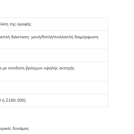
κλίση της οροφής
λαπλή διάσταση· μονή/διπλή/πολλαπλή διαμόρφωση
α με σύνδεση βρόγχων υψηλής αντοχής
0 ή Z160-300)
ευρικές δυνάμεις