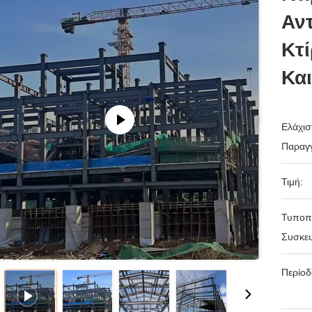
Αν
Κτ
Κα
Ελάχισ
Παραγγ
Τιμή:
Τυποπ
Συσκευ
Περίο