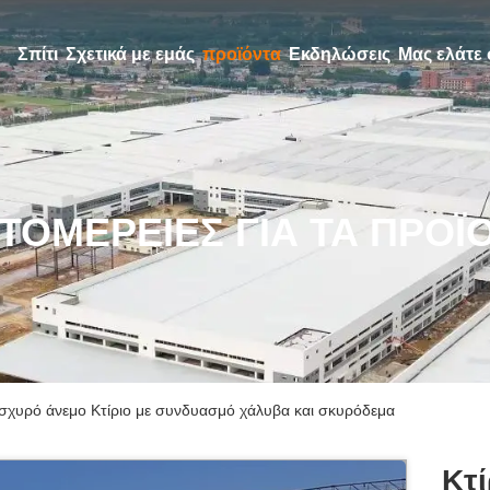
Σπίτι
Σχετικά με εμάς
προϊόντα
Εκδηλώσεις
Μας ελάτε 
ΤΟΜΈΡΕΙΕΣ ΓΙΑ ΤΑ ΠΡΟΪ
 ισχυρό άνεμο Κτίριο με συνδυασμό χάλυβα και σκυρόδεμα
Κτ