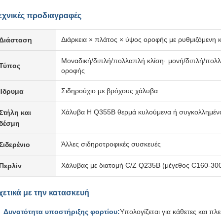
εχνικές προδιαγραφές
Διάρκεια × πλάτος × ύψος οροφής με ρυθμιζόμενη 
Διάσταση
Μοναδική/διπλή/πολλαπλή κλίση· μονή/διπλή/πολ
Τύπος
οροφής
Σιδηρούχιο με βρόχους χάλυβα
Ίδρυμα
Χάλυβα H Q355B θερμά κυλούμενα ή συγκολλημέν
Στήλη και
δέσμη
Άλλες σιδηροτροφικές συσκευές
Σιδερένιο
Χάλυβας με διατομή C/Z Q235B (μέγεθος C160-30
Περλίν
χετικά με την κατασκευή
Δυνατότητα υποστήριξης φορτίου:
Υπολογίζεται για κάθετες και πλ