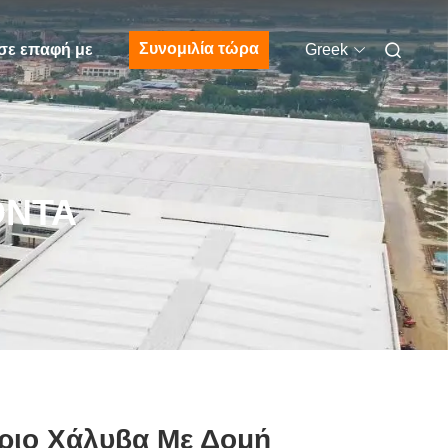
Συνομιλία τώρα
σε επαφή με
Greek
ΌΝΤΑ
ίριο Χάλυβα Με Δομή