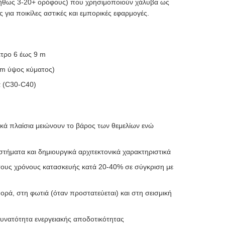
υνήθως 3-20+ ορόφους) που χρησιμοποιούν χάλυβα ως
ς για ποικίλες αστικές και εμπορικές εφαρμογές.
ετρο 6 έως 9 m
mm ύψος κύματος)
α (C30-C40)
ικά πλαίσια μειώνουν το βάρος των θεμελίων ενώ
στήματα και δημιουργικά αρχιτεκτονικά χαρακτηριστικά
ους χρόνους κατασκευής κατά 20-40% σε σύγκριση με
θορά, στη φωτιά (όταν προστατεύεται) και στη σεισμική
υνατότητα ενεργειακής αποδοτικότητας