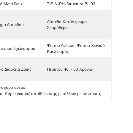
μό Μοντέλου
TISIN-PH-Structure BL 03
Δάπεδο Κατάστρωμα + 
ημα Δαπέδου:
Σκυρόδεμα
Φορτίο Ανέμου, Φορτίο Χιονιού 
ετρος Σχεδιασμού::
Και Σεισμός
ιο Διάρκεια Ζωής:
Περίπου 40 ~ 50 Χρόνια
 ισχυρό άνεμο
, 
ση
, 
Κτίριο γκαράζ αποθήκευσης μετάλλων με σάντουιτς