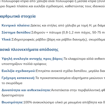
α πολυώροφα κτίρια από χάλυβα είναι πολυώροφα ή μεσαία κτίρια (σ
ριο δομικό πλαίσιο.και ευελιξία σχεδιασμού, καθιστώντας τους ιδανικού
ιαρθρωτικά στοιχεία
Κεντρικό πλαίσιο:
Δείκτες και στήλες από χάλυβα με τομή H, με διάμ
Σύστημα δαπέδου:
Σιδηρούν + πάτωμα (0,8-1,2 mm πάχος, 50-75 
Υλικά:
Σιδηροτροφικές ράβδοι (βάρη και ράβδοι διανομής), σκυρόδεμ
ασικά πλεονεκτήματα απόδοσης
Υψηλή αναλογία αντοχής προς βάρος:
Τα ελαφρύτερα αλλά ανθεκτ
υποστηρίζουν πολλά ορόφους
Ευελιξία σχεδιασμού:
Επιτρέπει ανοικτά σχέδια δαπέδου, μεγάλα δια
Γρήγορη κατασκευή:
Τα προκατασκευασμένα εξαρτήματα μειώνουν τ
το σκυρόδεμα
Δυνατότητα και ανθεκτικότητα:
Αντιστέκεται στην περιβαλλοντική φ
δραστηριότητα
Βιωσιμότητα:
100% ανακυκλώσιμο υλικό με μειωμένα απόβλητα και δ