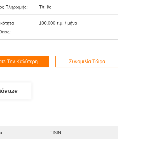
ος Πληρωμής:
T/t, l/c
κότητα
100.000 τ.μ. / μήνα
ειας:
τε Την Καλύτερη Τιμή
Συνομιλία Τώρα
ϊόντων
α
TISIN