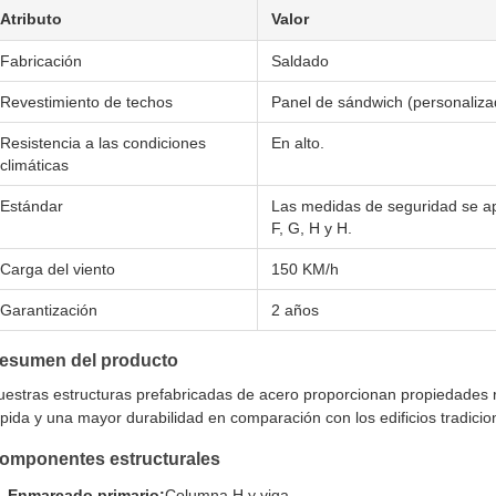
Atributo
Valor
Fabricación
Saldado
Revestimiento de techos
Panel de sándwich (personaliza
Resistencia a las condiciones
En alto.
climáticas
Estándar
Las medidas de seguridad se apl
F, G, H y H.
Carga del viento
150 KM/h
Garantización
2 años
esumen del producto
uestras estructuras prefabricadas de acero proporcionan propiedades 
pida y una mayor durabilidad en comparación con los edificios tradicio
omponentes estructurales
Enmarcado primario:
Columna H y viga