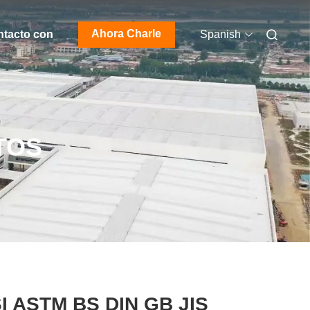
Ahora Charle
ntacto con
Spanish
TOS
SI ASTM BS DIN GB JIS