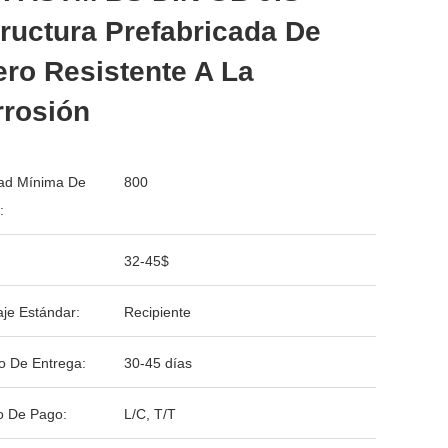
ructura Prefabricada De
ro Resistente A La
rrosión
ad Mínima De
800
:
32-45$
je Estándar:
Recipiente
o De Entrega:
30-45 días
o De Pago:
L/C, T/T