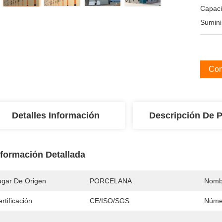
Capac
Sumini
Con
Detalles Información
Descripción De 
nformación Detallada
ugar De Origen
PORCELANA
Nomb
rtificación
CE/ISO/SGS
Núme