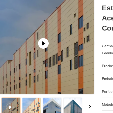
Est
Ace
Co
Cantid
Pedido
Precio:
Embala
Períod
Métod