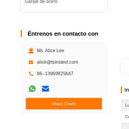
Garaje de acero
Éntrenos en contacto con
Ms. Alice Lee
alice@tsinsteel.com
86--13969825647
I
Ahora Charle
L
Ce