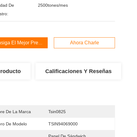
idad De
2500tones/mes
stro:
siga El Mejor Precio
Ahora Charle
Producto
Calificaciones Y Reseñas
re De La Marca
Tsin0825
ro De Modelo
TSIN94069000
Panel De Sándwich 