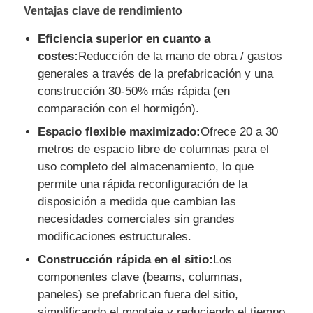
Ventajas clave de rendimiento
Material de construcción de acero
Eficiencia superior en cuanto a
costes:
Reducción de la mano de obra / gastos
generales a través de la prefabricación y una
avícola
construcción 30-50% más rápida (en
comparación con el hormigón).
cobertizo de vacas
Espacio flexible maximizado:
Ofrece 20 a 30
metros de espacio libre de columnas para el
uso completo del almacenamiento, lo que
Cobertizo para caballos
permite una rápida reconfiguración de la
disposición a medida que cambian las
Garaje de acero
necesidades comerciales sin grandes
modificaciones estructurales.
Construcción rápida en el sitio:
Los
componentes clave (beams, columnas,
paneles) se prefabrican fuera del sitio,
simplificando el montaje y reduciendo el tiempo