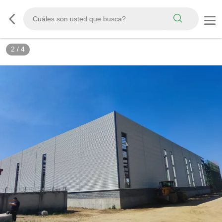
3
/
4