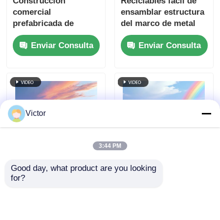
Construcción
Reciclables fácil de
comercial
ensamblar estructura
prefabricada de
del marco de metal
estructura de acero
Construcción de
Enviar Consulta
Enviar Consulta
de varios pisos para
construcción rápida
almacén y escuela
Victor
3:44 PM
Good day, what product are you looking 
Construcción de
Construcción de
for?
estructura metálica
estructura de acero
robusta Q235B Q355B
de diseño
ASTM A36 para
personalizado,
Enviar Consulta
Enviar Consulta
talleres resistentes al
antioxidante, para