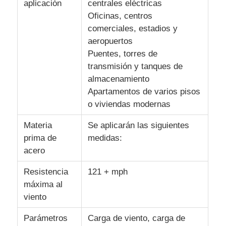
aplicación
centrales eléctricas
Oficinas, centros
comerciales, estadios y
Visita a la fábrica
aeropuertos
Puentes, torres de
Control de calidad
transmisión y tanques de
almacenamiento
Apartamentos de varios pisos
Contáctenos
o viviendas modernas
Noticias
Materia
Se aplicarán las siguientes
prima de
medidas:
acero
Casos
Resistencia
121 + mph
máxima al
El blog
viento
Parámetros
Carga de viento, carga de
Solicitar una cita