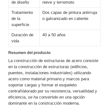
de diseño
nieve y terremoto
Tratamiento
Dos capas de pintura antirruja
Estructura de acero prefabricada
de la
o galvanizado en caliente
superficie
Almacén de estructura de acero
Duración de
40 a 50 años
vida
Taller de estructura de acero
Resumen del producto
Edificio de estructura de acero
La construcción de estructuras de acero consiste
en la construcción de estructuras (edificios,
puentes, instalaciones industriales) utilizando
Construcción de estructura de acero
acero como material primario.y marcos para
soportar cargas y formar el esqueleto
Edificio de marco de acero
centralValorado por su resistencia, versatilidad y
eficiencia, se ha convertido en una opción
dominante en la construcción moderna.
Fabricación de la estructura de acero