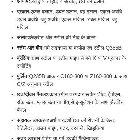
आयाम:
लंबाई × चौड़ाई × ऊंचाई, छत की ढलान
प्रकारः
एकल ढलान, डबल ढलान, बहु ढलान; एकल अवधि,
इस्पात निर्माण सामग्री
डबल अवधि, बहु अवधि; एकल मंजिल, डबल मंजिल, बहु
मंजिल
पोल्ट्री हाउस
संस्थाः
कंक्रीट और स्टील की नींव के बोल्ट
स्तंभ और बीम:
गर्म लुढ़काया या वेल्डेड एच स्टील Q355B
गाय का बगीचा
ब्रेसिंगः
कोण स्टील या स्टील पाइप से बने X या V प्रकार के
सपोर्टिंग
घोड़े का शेड
पुर्लिन:
Q235B आकार C160-300 या Z160-300 के साथ
C/Z अनुभाग स्टील
स्टील गैरेज
छत/दीवार पैनलः
एकल रंगीन तरंगदार स्टील शीट; ईपीएस,
रॉक ऊन, ग्लास ऊन या पीयू से इन्सुलेशन के साथ सैंडविच
पैनल
सहायक उपकरण:
अर्ध पारदर्शी छत की रोशनी के बेल्ट,
वेंटिलेटर, डाउन पाइप, गटर, दरवाजे, खिड़कियां
सतह उपचार:
पेंटिंग या गर्म डुबकी गैल्वेनाइज्ड