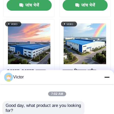
जांच भेजें
जांच भेजें
Q235B Q355B मजबूत
कस्टम डिजाइन स्टील
धातु संरचना निर्माण ASTM
संरचना निर्माण भंडारण के
Victor
A36 पवन प्रतिरोधी
लिए जंग रोधी रसद
कार्यशालाएं
जांच भेजें
जांच भेजें
7:02 AM
Good day, what product are you looking 
for?