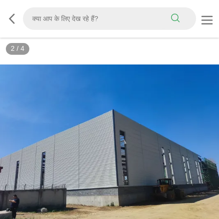
3
/
4