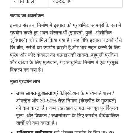
जीवन काल
40-50 वर्ष
उत्पाद का अवलोकन
कारखाने का दौरा
इस्पात संरचना निर्माण में इस्पात को प्राथमिक सामग्री के रूप में
उपयोग करते हुए भवन संरचनाओं (इमारतों, पुलों, औद्योगिक
गुणवत्ता नियंत्रण
सुविधाओं) को शामिल किया गया है। यह विधि इस्पात घटकों जैसे
कि बीम, स्तंभों का उपयोग करती है,और भार सहन करने के लिए
हमसे संपर्क करें
फ्रेम और कोर कंकाल का गठनइसकी ताकत, बहुमुखी प्रतिभा
और दक्षता के लिए मूल्यवान, यह आधुनिक निर्माण में एक प्रमुख
विकल्प बन गया है।
समाचार
मुख्य प्रदर्शन लाभ
मामले
उच्च लागत-कुशलता:
प्रीफैब्रिकेशन के माध्यम से श्रम /
ओवरहेड और 30-50% तेज़ निर्माण (कंक्रीट के मुकाबले)
को कम करता है। कम रखरखाव लागत, मजबूत पुनर्विक्रय
ब्लॉग
मूल्य, और विघटन / स्थानांतरण के लिए समर्थन दीर्घकालिक
खर्चों को कम करता है।
एक उद्धरण का अनुरोध करें
अधिकतम लचीलापन:
पूर्ण भंडारण उपयोग के लिए 20-30