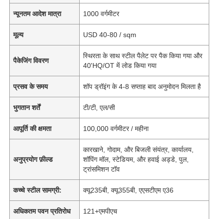
न्यूनतम आदेश मात्रा
1000 वर्गमीटर
मूल्य
USD 40-80 / sqm
स्थिरता के साथ स्टील पैलेट पर पैक किया गया और
पैकेजिंग विवरण
40'HQ/OT में लोड किया गया
प्रसव के समय
शॉप ड्रॉइंग के 4-8 सप्ताह बाद अनुमोदन मिलता है
भुगतान शर्तें
टी/टी, एल/सी
आपूर्ति की क्षमता
100,000 वर्गमीटर / महीना
कारखाने, गोदाम, और बिजली संयंत्र, कार्यालय,
अनुप्रयोग फ़ील्ड
शॉपिंग मॉल, स्टेडियम, और हवाई अड्डे, पुल,
ट्रांसमिशन टॉव
कच्चे स्टील सामग्री:
क्यू235बी, क्यू355बी, एएसटीएम ए36
अधिकतम पवन प्रतिरोध
121+एमपीएच