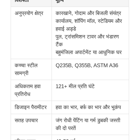
विशेषता
मूल्य
अनुप्रयोग क्षेत्र
कारखाने, गोदाम और बिजली संयंत्र
कार्यालय, शॉपिंग मॉल, स्टेडियम और
हवाई अड्डे
पुल, ट्रांसमिशन टावर और भंडारण
टैंक
बहुमंजिला अपार्टमेंट या आधुनिक घर
कच्चा स्टील
Q235B, Q355B, ASTM A36
सामग्री
अधिकतम हवा
121+ मील प्रति घंटे
प्रतिरोध
घर
डिजाइन पैरामीटर
हवा का भार, बर्फ का भार और भूकंप
उत्पादों
सतह उपचार
जंग रोधी पेंटिंग या गर्म डुबकी जस्ती
की दो परतें
हमारे बारे में