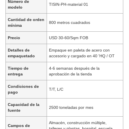
Número de
TISIN-PH-material 01
modelo
Cantidad de orden
800 metros cuadrados
mínima
Precio
USD 30-60/Sqm FOB
Detalles de
Empaque en paleta de acero con
empaquetado
accesorio y cargado en 40 'HQ / OT
Tiempo de
4-6 semanas después de la
entrega
aprobación de la tienda
Condiciones de
T/T, L/C
pago
Capacidad de la
2500 toneladas por mes
fuente
Almacén, construcción múltiple,
Campos de
talleres y plantas, hospital, escuela,