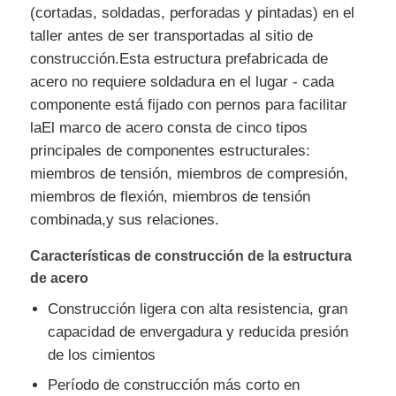
(cortadas, soldadas, perforadas y pintadas) en el
taller antes de ser transportadas al sitio de
Material de construcción de acero
construcción.Esta estructura prefabricada de
acero no requiere soldadura en el lugar - cada
avícola
componente está fijado con pernos para facilitar
laEl marco de acero consta de cinco tipos
principales de componentes estructurales:
cobertizo de vacas
miembros de tensión, miembros de compresión,
miembros de flexión, miembros de tensión
Cobertizo para caballos
combinada,y sus relaciones.
Características de construcción de la estructura
Garaje de acero
de acero
Construcción ligera con alta resistencia, gran
capacidad de envergadura y reducida presión
de los cimientos
Período de construcción más corto en