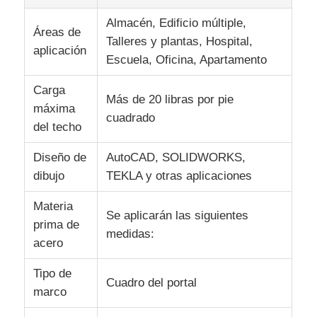
Almacén, Edificio múltiple,
Áreas de
Visita a la fábrica
Talleres y plantas, Hospital,
aplicación
Escuela, Oficina, Apartamento
Control de calidad
Carga
Más de 20 libras por pie
máxima
cuadrado
del techo
Contáctenos
Diseño de
AutoCAD, SOLIDWORKS,
Noticias
dibujo
TEKLA y otras aplicaciones
Materia
Se aplicarán las siguientes
Casos
prima de
medidas:
acero
El blog
Tipo de
Cuadro del portal
marco
Solicitar una cita