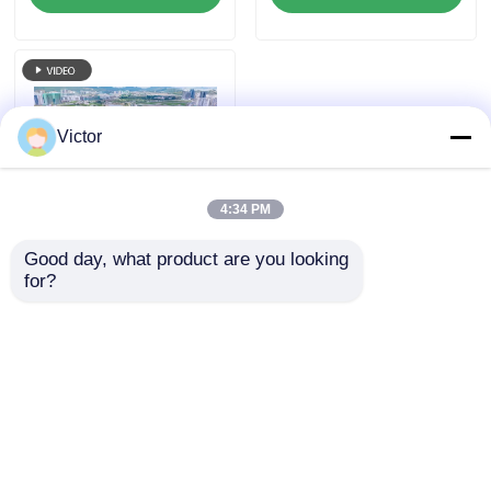
anticorrosión
revestimientos de
paredes
Victor
4:34 PM
Good day, what product are you looking 
Aleación de acero de
for?
alta resistencia,
material de
construcción de
Enviar Consulta
acero, amplia gama,
gran resistencia
Inicio
Mapa del Sitio
Contactar Ahora
Desktop Site
Mapa del Sitio
Políticas de privacidad