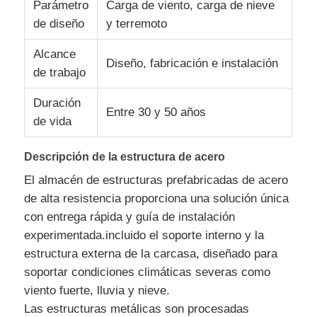
Parámetro
Carga de viento, carga de nieve
de diseño
y terremoto
Estructura de acero prefabricada
Alcance
Diseño, fabricación e instalación
de trabajo
Almacén de estructura de acero
Duración
Entre 30 y 50 años
de vida
Taller de estructura de acero
Descripción de la estructura de acero
Edificio de estructura de acero
El almacén de estructuras prefabricadas de acero
de alta resistencia proporciona una solución única
con entrega rápida y guía de instalación
Construcción de estructura de acero
experimentada.incluido el soporte interno y la
estructura externa de la carcasa, diseñado para
Edificio de marco de acero
soportar condiciones climáticas severas como
viento fuerte, lluvia y nieve.
Fabricación de la estructura de acero
Las estructuras metálicas son procesadas