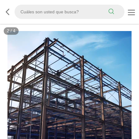
3
/
4