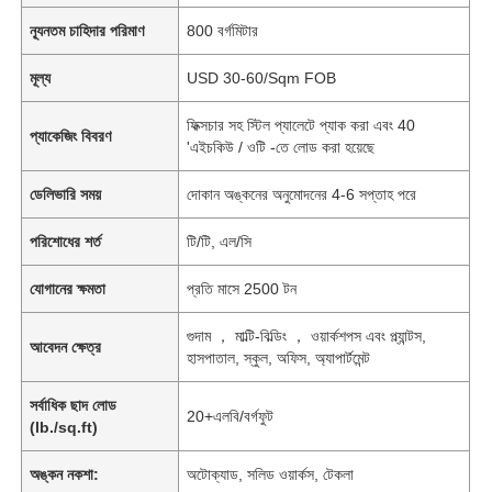
ন্যূনতম চাহিদার পরিমাণ
800 বর্গমিটার
মূল্য
USD 30-60/Sqm FOB
ফিক্সচার সহ স্টিল প্যালেটে প্যাক করা এবং 40
প্যাকেজিং বিবরণ
'এইচকিউ / ওটি -তে লোড করা হয়েছে
ডেলিভারি সময়
দোকান অঙ্কনের অনুমোদনের 4-6 সপ্তাহ পরে
পরিশোধের শর্ত
টি/টি, এল/সি
যোগানের ক্ষমতা
প্রতি মাসে 2500 টন
গুদাম ， মাল্টি-বিল্ডিং ， ওয়ার্কশপস এবং প্ল্যান্টস,
আবেদন ক্ষেত্র
হাসপাতাল, স্কুল, অফিস, অ্যাপার্টমেন্ট
সর্বাধিক ছাদ লোড
20+এলবি/বর্গফুট
(lb./sq.ft)
অঙ্কন নকশা:
অটোক্যাড, সলিড ওয়ার্কস, টেকলা