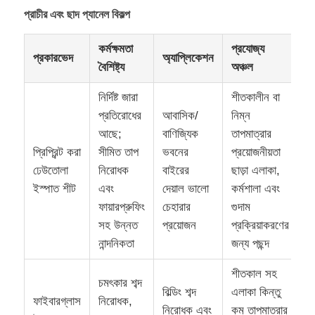
প্রাচীর এবং ছাদ প্যানেল বিকল্প
কর্মক্ষমতা
প্রযোজ্য
প্রকারভেদ
অ্যাপ্লিকেশন
বৈশিষ্ট্য
অঞ্চল
নির্দিষ্ট জারা
শীতকালীন বা
প্রতিরোধের
আবাসিক/
নিম্ন
আছে;
বাণিজ্যিক
তাপমাত্রার
প্রিপ্রিন্ট করা
সীমিত তাপ
ভবনের
প্রয়োজনীয়তা
ঢেউতোলা
নিরোধক
বাইরের
ছাড়া এলাকা,
ইস্পাত শীট
এবং
দেয়াল ভালো
কর্মশালা এবং
ফায়ারপ্রুফিং
চেহারার
গুদাম
সহ উন্নত
প্রয়োজন
প্রক্রিয়াকরণের
নান্দনিকতা
জন্য পছন্দ
শীতকাল সহ
চমৎকার শব্দ
বিল্ডিং শব্দ
এলাকা কিন্তু
ফাইবারগ্লাস
নিরোধক,
নিরোধক এবং
কম তাপমাত্রার