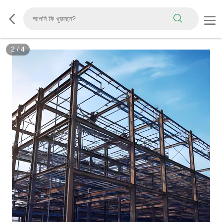
3
/
4