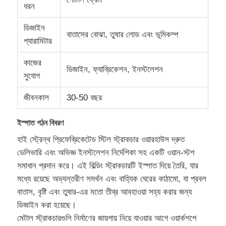
ধরন
ডিজাইন
কারখানা পরিদর্শন
বাতাসের বোঝা, তুষার লোড এবং ভূমিকম্প
প্যারামিটার
গুণমান নিয়ন্ত্রণ
কাজের
ডিজাইন, ফ্যাব্রিকেশন, ইনস্টলেশন
সুযোগ
আমাদের সাথে যোগাযোগ করুন
জীবনকাল
30-50 বছর
ইস্পাত গঠন বিবরণ
খবর
হাই স্ট্রেন্থ প্রিফেব্রিকেটেড স্টিল স্ট্রাকচার ওয়ারহাউস দ্রুত
ডেলিভারি এবং অভিজ্ঞ ইনস্টলেশন নির্দেশিকা সহ একটি ওয়ান-স্টপ
মামলা
সমাধান প্রদান করে। এই বিল্ডিং স্ট্রাকচারটি ইস্পাত দিয়ে তৈরি, যার
মধ্যে রয়েছে অভ্যন্তরীণ সমর্থন এবং বাহ্যিক ঘেরের কাঠামো, যা প্রবল
ব্লগ
বাতাস, বৃষ্টি এবং তুষার-এর মতো তীব্র আবহাওয়া সহ্য করার জন্য
ডিজাইন করা হয়েছে।
মেটাল স্ট্রাকচারগুলি নির্মাণের জায়গায় নিয়ে যাওয়ার আগে ওয়ার্কশপে
একটি উদ্ধৃতি অনুরোধ করুন