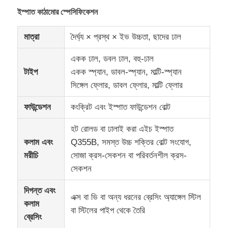
ইস্পাত কাঠামোর স্পেসিফিকেশন
ইস্পাত নির্মাণ সামগ্রী
মাত্রা
দৈর্ঘ্য × প্রস্থ × ইভ উচ্চতা, ছাদের ঢাল
হাঁস -মুরগির বাড়ি
একক ঢাল, ডবল ঢাল, বহু-ঢাল
টাইপ
একক স্প্যান, ডাবল-স্প্যান, মাল্টি-স্প্যান
সিঙ্গেল ফ্লোর, ডাবল ফ্লোর, মাল্টি ফ্লোর
গরু শেল
ফাউন্ডেশন
কংক্রিট এবং ইস্পাত ফাউন্ডেশন বোল্ট
ঘোড়ার খাঁচা
হট রোলড বা ঢালাই করা এইচ ইস্পাত
কলাম এবং
Q355B, সমস্ত উচ্চ শক্তির বোল্ট সংযোগ,
ইস্পাত গ্যারেজ
মরীচি
সোজা ক্রস-সেকশন বা পরিবর্তনশীল ক্রস-
সেকশন
দিগন্ত এবং
এক্স বা ভি বা অন্য ধরনের ব্রেসিং অ্যাঙ্গেল স্টিল
কলাম
বা স্টিলের পাইপ থেকে তৈরি
ব্রেসিং