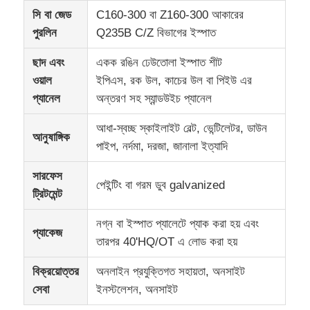
সি বা জেড
C160-300 বা Z160-300 আকারের
পুরলিন
Q235B C/Z বিভাগের ইস্পাত
ছাদ এবং
একক রঙিন ঢেউতোলা ইস্পাত শীট
ওয়াল
ইপিএস, রক উল, কাচের উল বা পিইউ এর
প্যানেল
অন্তরণ সহ স্যান্ডউইচ প্যানেল
আধা-স্বচ্ছ স্কাইলাইট বেল্ট, ভেন্টিলেটর, ডাউন
আনুষাঙ্গিক
পাইপ, নর্দমা, দরজা, জানালা ইত্যাদি
সারফেস
পেইন্টিং বা গরম ডুব galvanized
ট্রিটমেন্ট
নগ্ন বা ইস্পাত প্যালেটে প্যাক করা হয় এবং
প্যাকেজ
তারপর 40'HQ/OT এ লোড করা হয়
বিক্রয়োত্তর
অনলাইন প্রযুক্তিগত সহায়তা, অনসাইট
সেবা
ইনস্টলেশন, অনসাইট