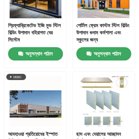
প্রিফ্যাব্রিকেটেড ইজি মুভ স্টিল
পোর্টাল ফ্রেম কাস্টম স্টিল বিল্ডিং
বিল্ডিং উপাদান বহিরাগত ঘের
উপাদান গুদাম কর্মশালা এবং
সিস্টেম
স্কুলের জন্য
অনুসন্ধান পাঠান
অনুসন্ধান পাঠান
আবহাওয়া প্রতিরোধের ইস্পাত
ছাদ এবং দেয়ালের আচ্ছাদন