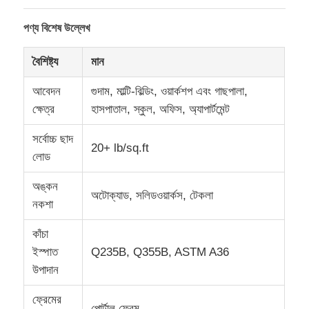
পণ্য বিশেষ উল্লেখ
বৈশিষ্ট্য
মান
আবেদন
গুদাম, মাল্টি-বিল্ডিং, ওয়ার্কশপ এবং গাছপালা,
ক্ষেত্র
হাসপাতাল, স্কুল, অফিস, অ্যাপার্টমেন্ট
সর্বোচ্চ ছাদ
20+ lb/sq.ft
লোড
অঙ্কন
অটোক্যাড, সলিডওয়ার্কস, টেকলা
নকশা
বাড়ি
কাঁচা
ইস্পাত
Q235B, Q355B, ASTM A36
পণ্য
উপাদান
ফ্রেমের
আমাদের সম্বন্ধে
পোর্টাল ফ্রেম