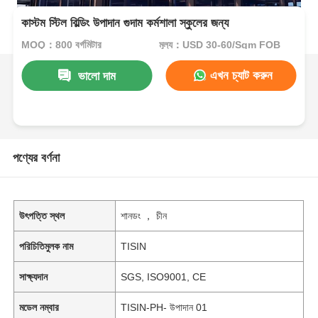
কাস্টম স্টিল বিল্ডিং উপাদান গুদাম কর্মশালা স্কুলের জন্য
MOQ：800 বর্গমিটার
মূল্য：USD 30-60/Sqm FOB
এখন চ্যাট করুন
ভালো দাম
পণ্যের বর্ণনা
উৎপত্তি স্থল
শানডং ， চীন
পরিচিতিমুলক নাম
TISIN
সাক্ষ্যদান
SGS, ISO9001, CE
মডেল নম্বার
TISIN-PH- উপাদান 01