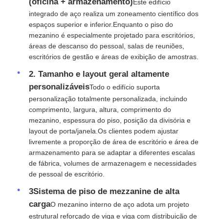
(oficina + armazenamento)
Este edifício
integrado de aço realiza um zoneamento científico dos
Material de construção de aço
espaços superior e inferior.Enquanto o piso do
mezanino é especialmente projetado para escritórios,
áreas de descanso do pessoal, salas de reuniões,
Casa de aves
escritórios de gestão e áreas de exibição de amostras.
2. Tamanho e layout geral altamente
galpão de vaca
personalizáveis
Todo o edifício suporta
personalização totalmente personalizada, incluindo
comprimento, largura, altura, comprimento do
Cabanagem
mezanino, espessura do piso, posição da divisória e
layout de porta/janela.Os clientes podem ajustar
livremente a proporção de área de escritório e área de
Garagem de aço
armazenamento para se adaptar a diferentes escalas
de fábrica, volumes de armazenagem e necessidades
de pessoal de escritório.
3Sistema de piso de mezzanine de alta
carga
O mezanino interno de aço adota um projeto
estrutural reforçado de viga e viga com distribuição de