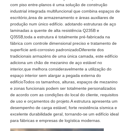
com piso entre-planos é uma solução de construção
industrial integrada multifuncional que combina espaços de
Visita à Fábrica
escritório,área de armazenamento e áreas auxiliares de
produção num único edifício. adotando estruturas de aço
laminadas a quente de alta resistência Q235B e
Controle de Qualidade
Q355B,toda a estrutura é totalmente pré-fabricada na
fábrica com controle dimensional preciso e tratamento de
superfície anti-corrosivo padronizadoDiferente dos
Contacte-nos
tradicionais armazéns de uma única camada, este edifício
adiciona um chão de mezanino de aço estável no
interior,que melhora consideravelmente a utilização do
Notícias
espaço interior sem alargar a pegada externa do
edifícioTodos os tamanhos, alturas, espaços de mezanino
e zonas funcionais podem ser totalmente personalizados
Casos
de acordo com as condições do local do cliente, requisitos
de uso e orçamentos do projeto.A estrutura apresenta um
desempenho de carga estável, forte resistência sísmica e
Blogue
excelente durabilidade geral, tornando-se um edifício ideal
para fábricas e empresas de logística modernas.
Solicitar Orçamento