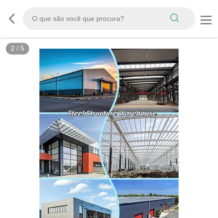
3
/
5