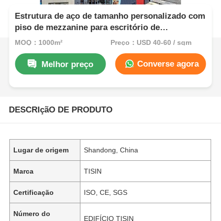
Estrutura de aço de tamanho personalizado com
piso de mezzanine para escritório de
armazenamento edifício integrado
MOQ：1000m²
Preço：USD 40-60 / sqm
Converse agora
Melhor preço
DESCRIçãO DE PRODUTO
Lugar de origem
Shandong, China
Marca
TISIN
Certificação
ISO, CE, SGS
Número do
EDIFÍCIO TISIN