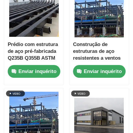
Prédio com estrutura
Construção de
de aço pré-fabricada
estruturas de aço
Q235B Q355B ASTM
resistentes a ventos
A36 para armazém,
fortes Construção de
Enviar inquérito
Enviar inquérito
oficina, design
aço misto de
personalizado
concreto