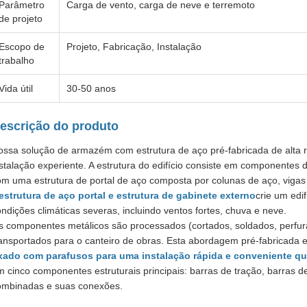
Parâmetro
Carga de vento, carga de neve e terremoto
de projeto
Escopo de
Projeto, Fabricação, Instalação
trabalho
Vida útil
30-50 anos
escrição do produto
ossa solução de armazém com estrutura de aço pré-fabricada de alta re
stalação experiente. A estrutura do edifício consiste em componentes 
om uma estrutura de portal de aço composta por colunas de aço, vigas
estrutura de aço portal e estrutura de gabinete externo
crie um edi
ndições climáticas severas, incluindo ventos fortes, chuva e neve.
s componentes metálicos são processados ​​(cortados, soldados, perfu
ransportados para o canteiro de obras. Esta abordagem pré-fabricada e
ixado com parafusos para uma instalação rápida e conveniente q
 cinco componentes estruturais principais: barras de tração, barras 
ombinadas e suas conexões.