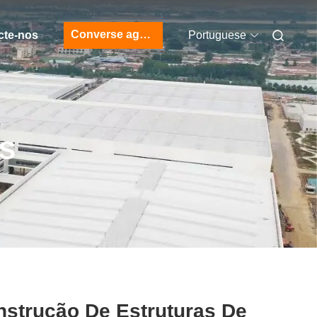
Converse agora
cte-nos
Portuguese
S
strução De Estruturas De