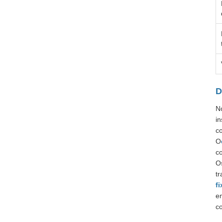
D
N
in
c
O
co
O
t
f
em
c