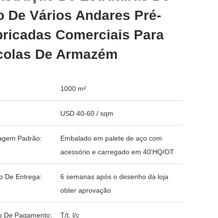
 De Vários Andares Pré-
ricadas Comerciais Para
colas De Armazém
1000 m²
USD 40-60 / sqm
agem Padrão:
Embalado em palete de aço com
acessório e carregado em 40'HQ/OT
o De Entrega:
6 semanas após o desenho da loja
obter aprovação
o De Pagamento:
T/t, l/c