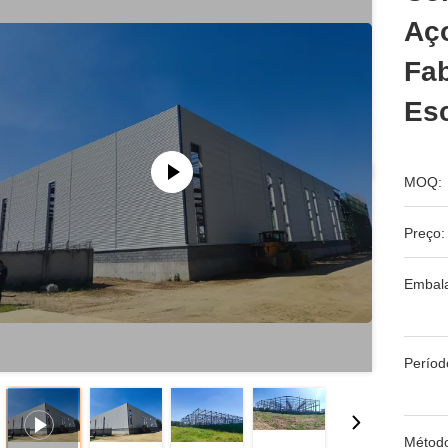
Aço
Fab
Es
MOQ:
Preço:
Embal
Períod
Métod