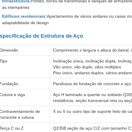
Infraestrutura:
Pontes, torres de transmissão e tanques de armazenam
às intempéries
Edifícios residenciais:
Apartamentos de vários andares ou casas mo
adaptabilidade de design
specificação de Estrutura de Aço
Dimensão
Comprimento x largura x altura do beiral, 
Tipo
Inclinação única, inclinação dupla, inclina
Vão único, vão duplo, vãos múltiplos
Piso único, andares duplos, vários andare
Fundação
Parafusos de fundação de concreto e aço
Coluna e viga
Aço H laminado a quente ou soldado Q355
resistência, seção transversal reta ou seç
Contraventamento de
X ou V ou outro tipo de suporte feito de 
horizonte e coluna
Terça C ou Z
Q235B seção de aço C/Z com tamanho C