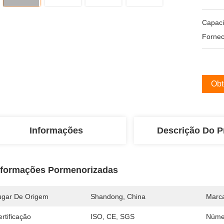
Capac
Fornec
Obt
Informações
Descrição Do P
nformações Pormenorizadas
ugar De Origem
Shandong, China
Marc
rtificação
ISO, CE, SGS
Núme