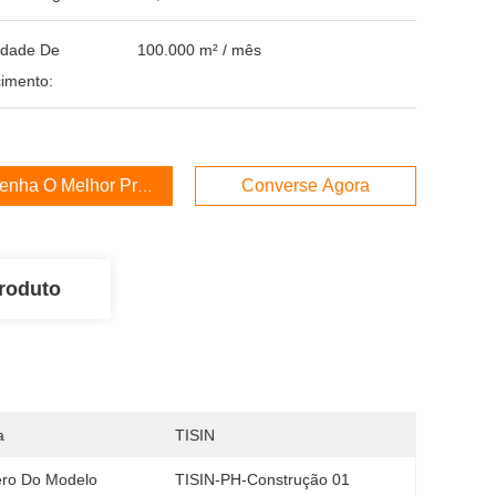
idade De
100.000 m² / mês
imento:
enha O Melhor Preço
Converse Agora
roduto
a
TISIN
ro Do Modelo
TISIN-PH-Construção 01