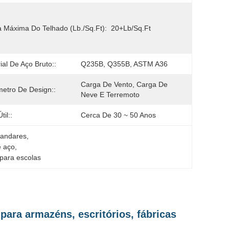
 Máxima Do Telhado (lb./sq.ft):
20+lb/sq.ft
ial De Aço Bruto::
Q235B, Q355B, ASTM A36
Carga De Vento, Carga De 
etro De Design::
Neve E Terremoto
til::
Cerca De 30 ~ 50 Anos
 andares
, 
e aço
, 
 para escolas
para armazéns, escritórios, fábricas