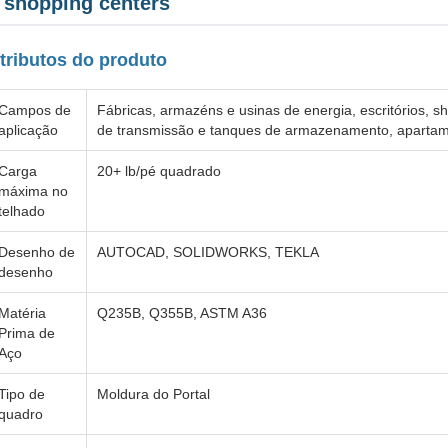
 shopping centers
tributos do produto
Campos de
Fábricas, armazéns e usinas de energia, escritórios, sh
aplicação
de transmissão e tanques de armazenamento, apartam
Carga
20+ lb/pé quadrado
máxima no
telhado
Desenho de
AUTOCAD, SOLIDWORKS, TEKLA
desenho
Matéria
Q235B, Q355B, ASTM A36
Prima de
Aço
Tipo de
Moldura do Portal
quadro