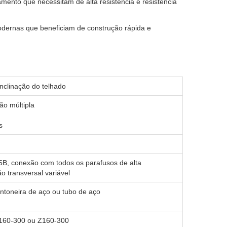
ento que necessitam de alta resistência e resistência
dernas que beneficiam de construção rápida e
inclinação do telhado
ção múltipla
s
B, conexão com todos os parafusos de alta
ão transversal variável
cantoneira de aço ou tubo de aço
160-300 ou Z160-300