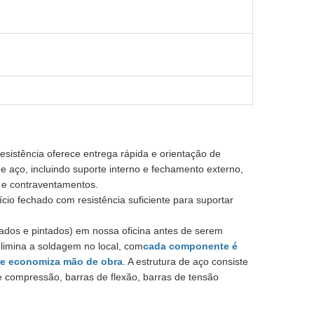
sistência oferece entrega rápida e orientação de
de aço, incluindo suporte interno e fechamento externo,
 e contraventamentos.
fício fechado com resistência suficiente para suportar
rados e pintados) em nossa oficina antes de serem
limina a soldagem no local, com
cada componente é
ue economiza mão de obra
. A estrutura de aço consiste
de compressão, barras de flexão, barras de tensão