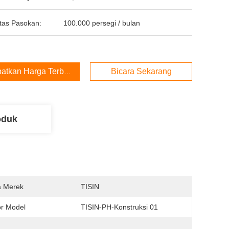
tas Pasokan:
100.000 persegi / bulan
atkan Harga Terbaik
Bicara Sekarang
oduk
 Merek
TISIN
r Model
TISIN-PH-Konstruksi 01