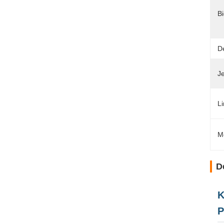
Bi
D
Je
Li
M
D
K
P