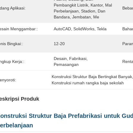
Pembangkit Listrik, Kantor, Mal 
dang Aplikasi:
Beban
Perbelanjaan, Stadion, Dan 
Bandara, Jembatan, Me
esain Menggambar::
AutoCAD, SolidWorks, Tekla
Bahan
nis Bingkai::
12-20
Param
Desain, Fabrikasi, 
ngkup Kerja::
Renta
Pemasangan
Konstruksi Struktur Baja Bertingkat Banyak
enyoroti:
Konstruksi rumah rangka baja sekolah
eskripsi Produk
onstruksi Struktur Baja Prefabrikasi untuk Gud
erbelanjaan