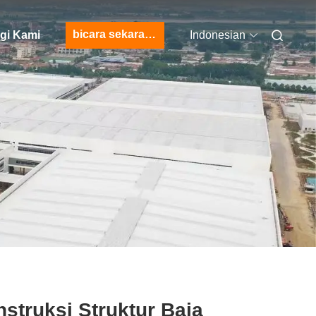
bicara sekarang
gi Kami
Indonesian
struksi Struktur Baja