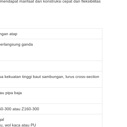
endapat manfaat dari konstruksi cepat dan fleksibilitas
ingan atap
berlangsung ganda
ua kekuatan tinggi baut sambungan, lurus cross-section
tau pipa baja
60-300 atau Z160-300
al
tu, wol kaca atau PU