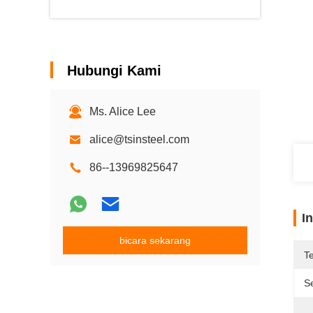
Hubungi Kami
Ms. Alice Lee
alice@tsinsteel.com
86--13969825647
I
bicara sekarang
T
Se