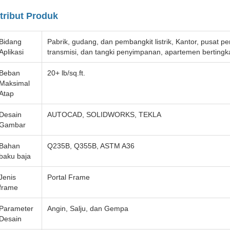
tribut Produk
Bidang
Pabrik, gudang, dan pembangkit listrik, Kantor, pusat 
Aplikasi
transmisi, dan tangki penyimpanan, apartemen berting
Beban
20+ lb/sq.ft.
Maksimal
Atap
Desain
AUTOCAD, SOLIDWORKS, TEKLA
Gambar
Bahan
Q235B, Q355B, ASTM A36
baku baja
Jenis
Portal Frame
frame
Parameter
Angin, Salju, dan Gempa
Desain