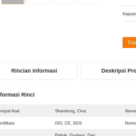
Kapasi
Dap
Rincian Informasi
Deskripsi Pr
nformasi Rinci
empat Asal
Shandong, Cina
Nama
rtifikasi
ISO, CE, SGS
Nomo
Pabrik, Gudang, Dan 