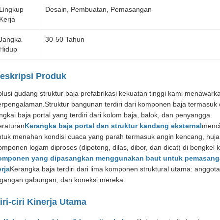
Lingkup
Desain, Pembuatan, Pemasangan
Kerja
Jangka
30-50 Tahun
Hidup
eskripsi Produk
olusi gudang struktur baja prefabrikasi kekuatan tinggi kami menawark
erpengalaman.Struktur bangunan terdiri dari komponen baja termasuk 
ngkai baja portal yang terdiri dari kolom baja, balok, dan penyangga.
eraturan
Kerangka baja portal dan struktur kandang eksternal
menci
ntuk menahan kondisi cuaca yang parah termasuk angin kencang, hujan
mponen logam diproses (dipotong, dilas, dibor, dan dicat) di bengkel 
omponen yang dipasangkan menggunakan baut untuk pemasanga
erja
Kerangka baja terdiri dari lima komponen struktural utama: anggot
egangan gabungan, dan koneksi mereka.
iri-ciri Kinerja Utama