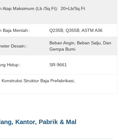
 Atap Maksimum (lb./sq.ft):
20+lb/sq.ft
 Baja Mentah::
Q235B, Q355B, ASTM A36
Beban Angin, Beban Salju, Dan 
eter Desain::
Gempa Bumi
ng Hidup::
SR-9661
, 
Konstruksi Struktur Baja Prefabrikasi
, 
ang, Kantor, Pabrik & Mal