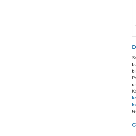
D
S
b
bi
P
u
Ko
k
k
t
C