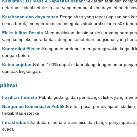
Kekuatan luar biasa & kapasitas beban:
Kekuatan tarik dan kompre
deformasi, ideal untuk struktur yang membutuhkan daya tahan di ba
Ketahanan dan daya tahan:
Pengolahan yang tepat (lapisan anti kor
cuaca buruk, mempertahankan integritas struktural selama 50+ tahun
Fleksibilitas Desain:
Memungkinkan desain arsitektur yang beragam
yang kompleks, beradaptasi dengan kebutuhan fungsional yang ber
Konstruksi Efisien:
Komponen prefabrik mengurangi waktu kerja di 
dengan beton.
Keberlanjutan:
Bahan 100% dapat didaur ulang dengan umur panja
dampak lingkungan.
plikasi
Fasilitas Industri:
Pabrik, gudang, dan pembangkit listrik yang mem
Bangunan Komersial & Publik:
Kantor, pusat perbelanjaan, stadion
fleksibilitas estetika
Infrastruktur:
Jembatan, menara transmisi, dan tangki penyimpanan
cuaca