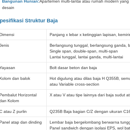
Bangunan Hunian:
Apartemen multi-lantai atau rumah modern yang m
desain
pesifikasi Struktur Baja
Dimensi
Panjang x lebar x ketinggian lapisan, kemir
Jenis
Berlangsung tunggal, berlangsung ganda, 
Single span, double-span, multi-span
Lantai tunggal, lantai ganda, multi-lantai
Yayasan
Bolt dasar beton dan baja
Kolom dan balok
Hot digulung atau dilas baja H Q355B, sem
atau Variable cross-section
Pembalut Horizontal
X atau V atau tipe lainnya dari baja sudut a
dan Kolom
C atau Z purlin
Q235B Baja bagian C/Z dengan ukuran C1
Panel atap dan dinding
Lembar baja bergelombang berwarna tungg
Panel sandwich dengan isolasi EPS, wol ba