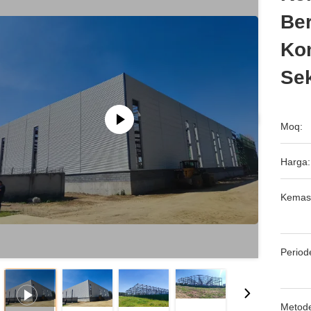
Ber
Ko
Se
Moq:
Harga:
Kemas
Period
Metod