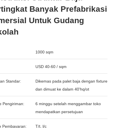
tingkat Banyak Prefabrikasi
mersial Untuk Gudang
kolah
1000 sqm
USD 40-60 / sqm
an Standar:
Dikemas pada palet baja dengan fixture
dan dimuat ke dalam 40'hq/ot
e Pengiriman:
6 minggu setelah menggambar toko
mendapatkan persetujuan
e Pembayaran:
T/t, l/c