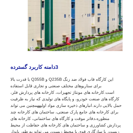
3دامنه کاربرد گسترده
این کارگاه قاب فولاد ضد زنگ Q235B و Q355B با قدرت بالا
برای سناریوهای مختلف صنعتی و تجاری قابل استفاده
است.کارخانه های مونتاژ تجهیزات، کارخانه های پردازش فلز،
کارگاه های صنعت خودرو، و پایگاه های تولیدی که نیاز به ظرفیت
حمل بالایی دارند.انبارهای ذخیره سازی مواد اولیههمچنین می تواند
برای کارخانه های جامع پارک صنعتی، ساختمان های کارخانه چند
منظوره،دفاتر موقت و کارگاه های ساختمانی، کارخانه های
پردازش کشاورزی و ساختمان های کارخانه های حفاظت از محیط
زیست. با سازگاری قوی با محیط زیست، می تواند به طور پایدار