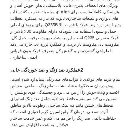
ویژگی های انعطاف پذیری عالی، پلاستیکی پایدار، جوش آسان و
هزینه کم، کاملا مناسب برای purlins، میله بند، تقویت کننده,قاب
ساخت سازه های فولادی
های دیواری و قطعات ساختاری ثانویه که نیاز به عملکرد انعطاف
پذیر استرس دارند. فولاد با قدرت بالا Q355B برای پرتوهای اصلی
حمل و ستون استفاده می شود،که دارای مقاومت 30٪ بالاتر از
مواد ساختمانی فولادی
فولاد معمولی Q235 است. این به شدت بهبود ظرفیت حمل کل،
مقاومت باد، مقاومت بار برف، و عملکرد لرزه ای،اجازه می دهد
تا طراحی گسترده تر و کاهش کل مصرف فولاد بدون قربانی
خانه مرغداری
ایمنی ساختاری.
2عملکرد ضد زنگ و ضد خوردگی عالی
مزرعه گاو
تمام فریم های فولادی با فرآیندهای ضد زنگ استاندارد شده است.
پیش درمان سختگیرانه شات شات تمام زنگ سطحی، مقیاس
آخور اسب
اکسید و slag جوش را از بین می برد و چسبندگی قوی پوشش را
تضمین می کند.سیستم محافظ چند لایه شامل ضد زنگ استبرای
محیط های خشن مانند مه نمک ساحلی، رطوبت بالا،و مناطق
گاراژ فولادی
آلوده صنعتی، درمان گالوانیزاسیون گرم اختیاری است، که
حفاظت دائمی ضد زنگ را فراهم می کند و عمر خدمت ساختار
فولاد را به شدت افزایش می دهد.