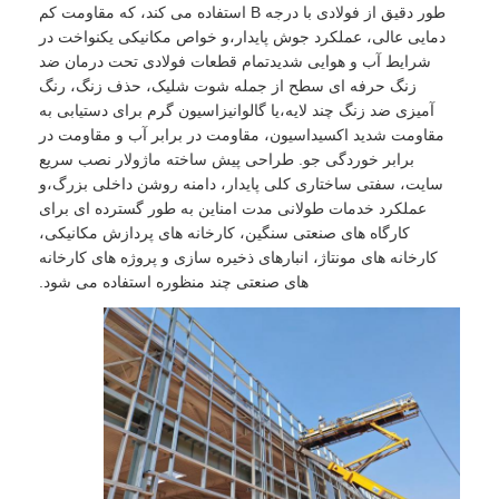
طور دقیق از فولادی با درجه B استفاده می کند، که مقاومت کم
دمایی عالی، عملکرد جوش پایدار،و خواص مکانیکی یکنواخت در
شرایط آب و هوایی شدیدتمام قطعات فولادی تحت درمان ضد
درباره ما
زنگ حرفه ای سطح از جمله شوت شلیک، حذف زنگ، رنگ
آمیزی ضد زنگ چند لایه،یا گالوانیزاسیون گرم برای دستیابی به
بازدید از کارخانه
مقاومت شدید اکسیداسیون، مقاومت در برابر آب و مقاومت در
برابر خوردگی جو. طراحی پیش ساخته ماژولار نصب سریع
سایت، سفتی ساختاری کلی پایدار، دامنه روشن داخلی بزرگ،و
کنترل کیفیت
عملکرد خدمات طولانی مدت امناین به طور گسترده ای برای
کارگاه های صنعتی سنگین، کارخانه های پردازش مکانیکی،
کارخانه های مونتاژ، انبارهای ذخیره سازی و پروژه های کارخانه
با ما تماس بگیرید
های صنعتی چند منظوره استفاده می شود.
اخبار
موارد
وبلاگ