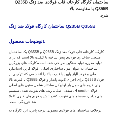
ساختمان کارگاه کارخانه قاب فولادی ضد زنگ Q235B
Q355B با مقاومت بالا
شرح:
Q235B Q355B ساختمان کارگاه فولاد ضد زنگ
1توضیحات محصول
کارگاه کارخانه قاب فولاد ضد زنگ Q235B و Q355B یک ساختمان
صنعتی ساختاری فولادی پیش ساخته با کیفیت بالا است که برای
تولید مدرن، تولید سنگین طراحی شده است،کارگاه های بزرگاین
ساختمان به عنوان مواد ساختاری اصلی، فولاد کربن استاندارد
ملی و فولاد آلیاژ پایین با قدرت بالا را اتخاذ می کند.ترکیبی از
خانه
فولاد Q235B برای اجزای ثانویه پایدار و فولاد Q355B با قدرت بالا
برای فریم های حمل بار اولیهکل ساختار شامل ستون های اصلی
فولاد H-section، سقف اصلی، ریب های تقویت شده، سیستم
محصولات
های پرلین، سیستم های تقویت کننده تنش و فریم های فلزی کاملا
ضد خوردگی است.
برخلاف ساختمان های فولادی معمولی درجه پایین، این کارگاه به
نمایش VR