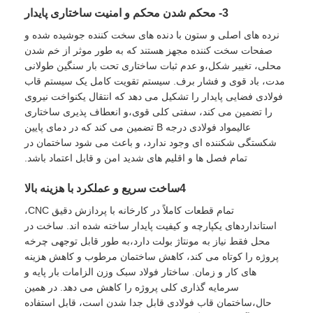
3- محکم شدن محکم و امنیت ساختاری پایدار
نرده های اصلی و ستون با دنده های سخت کننده جوشیده شده و
صفحات سخت کننده مجهز هستند که به طور موثر از خم شدن
محلی، تغییر شکل،و عدم ثبات ساختاری تحت بار سنگین طولانی
مدت، باد قوی و فشار برف. سیستم تقویت کامل یک سیستم قاب
فولادی فضایی پایدار را تشکیل می دهد که انتقال یکنواخت نیروی
را تضمین می کند، سفتی کلی قوی،و انعطاف پذیری ساختاری
عالیمواد فولادی درجه B تضمین می کند که در دمای پایین
شکستگی شکننده ای وجود ندارد، و باعث می شود ساختمان در
تمام فصل ها و اقلیم های شدید امن و قابل اعتماد باشد.
4ساخت سریع و عملکرد با هزینه بالا
تمام قطعات کاملاً در کارخانه با پردازش دقیق CNC،
استانداردهای یکپارچه و کیفیت پایدار ساخته شده اند. ساخت در
محل فقط نیاز به مونتاژ بولت دارد،به طور قابل توجهی چرخه
پروژه را کوتاه می کند، کاهش ساختمان مرطوب و کاهش هزینه
های کار و زمان. ساختار فولاد سبک وزن الزامات بار پایه و
سرمایه گذاری کلی پروژه را کاهش می دهد. در همین
حال،ساختمان قاب فولادی قابل جدا شدن است، قابل استفاده