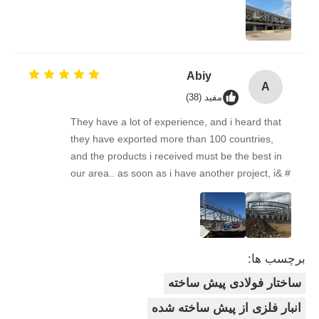
Communication Was Easy And Friendly
Throughout. We’re Already Recommending This
Supplier To Some Of Our Business Friends.
Great Experience!
Abiy
A
مفید (38)
They have a lot of experience, and i heard that
they have exported more than 100 countries,
and the products i received must be the best in
our area.. as soon as i have another project, i& #
39;ll come back to you. Looking forward to the
next cooperation!
برچسب ها:
ساختار فولادی پیش ساخته
انبار فلزی از پیش ساخته شده