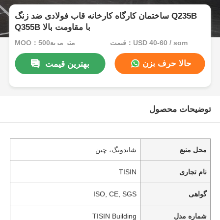
ساختمان کارگاه کارخانه قاب فولادی ضد زنگ Q235B
Q355B با مقاومت بالا
قیمت：USD 40-60 / sqm
MOQ：500متر مربع
حالا حرف بزن
بهترین قیمت
توضیحات محصول
محل منبع
شاندونگ، چین
نام تجاری
TISIN
گواهی
ISO, CE, SGS
شماره مدل
TISIN Building