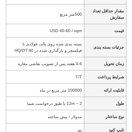
مقدار حداقل تعداد
500متر مربع
سفارش
قیمت
USD 40-60 / sqm
بسته بندی شده روی پالت فولادی با
جزئیات بسته بندی
فیکسچر و بارگذاری شده در 40'HQ/OT
زمان تحویل
4-6 هفته پس از تصویب نقاشی مغازه
شرایط پرداخت
T/T
قابلیت ارائه
100000 متر مربع در ماه
طول
2 ~ 12m یا طبق درخواست شما
نوع ساختار
مدولار / پیش ساخته
تایپ کنید
نور