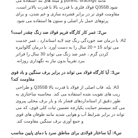
مانند purlins، bracings و میله های بند استفاده می
شود.Q355B فولاد فلزی با قدرت بالا با قدرت بالاتر است،
مقاومت قوی تر در برابر فشرده سازی و خم شدن، و برای
پرتوهای حمل بار اصلی و ستون ها استفاده می شود.
س2: عمر کار کارگاه فریم فولاد ضد زنگ چقدر است؟
A2: با درمان ضد خوردگی رنگ چند لایه استاندارد ، عمر خدمت
می تواند 15 ≈ 20 سال را به دست آورد. با درمان گالوانیزه
کردن گرم ، عمر ضد زنگ می تواند 30 سال را فراتر
ببرد.تقریباً بدون نیاز به نگهداری روزانه.
س3: آیا کارگاه فولاد می تواند در برابر برف سنگین و باد قوی
مقاومت کند؟
A3: بله. قاب اصلی از فولاد با قدرت بالا Q355B و طراحی
ریب های تقویت شده استفاده می کند. محاسبه ساختاری به
طور دقیق از استانداردهای فشار باد و بار برف محلی پیروی
می کند.سیستم حمایت یکپارچه تضمین ثبات کلی قوی، که می
تواند در برابر شرایط آب و هوایی شدید مانند طوفان های قوی
و جمع آوری برف سنگین مقاومت کند.
س4: آیا ساختار فولادی برای مناطق سرد با دمای پایین مناسب