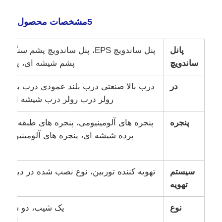
5مشخصات محصول
پانل
پنل ساندویچ EPS، پنل ساندویچ پشم سنگ
ساندویچ
پشم شیشه ای، پنل ساند
در
درب بالا صنعتی درب بلند عمودی درب بالا 
رولر درب رولر درب شیشه ای د
پنجره
پنجره های آلومینیومی، پنجره های طبقه به س
پرده شیشه ای، پنجره های آلومینیومی، 
آ
سیستم
تهویه کننده توربین، نوع نصب شده در دیوار، ت
تهویه
نوع
یک شیب، دو شیب،
از ان