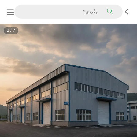
3
/
7