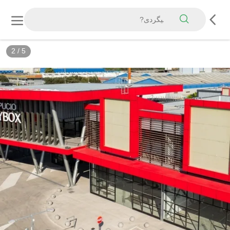
3
/
5