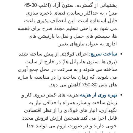
پشتیبانی از گسترده، ستون آزاد (اغلب 30-45
متر) ، به حداکثر رساندن فضای ذخیره سازی
ساخت سازه های فولادی
قابل استفاده است. این انعطاف پذیری باعث
می شود به راحتی تنظیم مجدد طرح برای قفسه
مواد ساختمانی فولادی
ها، سیستم های حمل و نقل،یا پارتیشن های
اداری به عنوان نیازهای تغییر.
خانه مرغداری
ساخت سريع:
اجزای فولادی از پیش ساخته شده
(برق ها، ستون ها، پانل ها) در خارج از سایت
ساخته می شوند و به سرعت در محل جمع آوری
مزرعه گاو
می شوند، که زمان ساخت را در مقایسه با سازه
های بتنی 30-50٪ کاهش می دهد.
آخور اسب
بهره وری از هزینه:
هزینه های کمتر نیروی کار و
زمان ساخت و ساز، همراه با حداقل نیاز به
گاراژ فولادی
نگهداری، انبار های فولادی را از نظر اقتصادی
قابل اجرا می کند.همچنین ارزش فروش مجدد
خوبی دارند و در صورت لزوم می توانند جدا