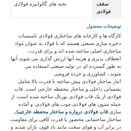
سقف
تخته های گالوانیزه فولادی
فولادی
درباره ما
توضیحات محصول
بازدید از کارخانه
کارگاه ها و کارخانه های ساختاری فولادی تاسیسات
ذخیره سازی صنعتی هستند که با فولاد به عنوان مواد
ساختاری اصلی ساخته شده اند و برای قدرت ،
کنترل کیفیت
انعطاف پذیری و هزینه آنها ارزش گذاری می شوند.آنها
به طور گسترده ای در تولید صنعتی استفاده می
با ما تماس بگیرید
شوند.، کشاورزی و خرده فروشی
انبار ساختار فولادی پیش ساخته با قدرت بالا شامل
پشتیبانی داخلی و ساختار محفظه خارجی است. قاب
اخبار
فولادی از یک قاب فولادی پورتال ساخته شده است، از
جمله ستون های فولادی،چوب های فولادی، و آماده
موارد
سازی.
قاب فولادی دروازه و ساختار محفظه خارجی
یک
ساختار ساختمانی محصور با قدرت کافی برای مقاومت
در برابر آب و هوای سخت مانند باد قوی، باران شدید و
وبلاگ