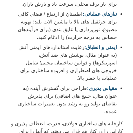
برای بار برف محلی، سرعت باد و بارش باران.
نیازهای عملیاتی:
اطمینان از ارتفاع / فضای کافی
برای جرثقیل های بالا یا ماشین آلات بلند؛ تهویه
مطبوع، نورپردازی یا عایق بندی (برای فرآیندهای
حساس به درجه حرارت) را ادغام کنید.
ایمنی و انطباق:
رعایت استانداردهای ایمنی آتش
(به عنوان مثال، پوشش های ضد آتش،
اسپرینکرها) و قوانین ساختمان محلی؛ شامل
خروجی های اضطراری و افزوده ساختاری برای
عملیات با خطر بالا.
مقیاس پذیری:
طراحی برای گسترش آینده (به
عنوان مثال، خلیج های اضافی) برای پذیرش
تقاضای تولید رو به رشد بدون تعمیرات ساختاری
عمده.
کارخانه های ساختاری فولادی، قدرت، انعطاف پذیری و
کارایی را در کنار هم قرار می دهند، که آنها را برای