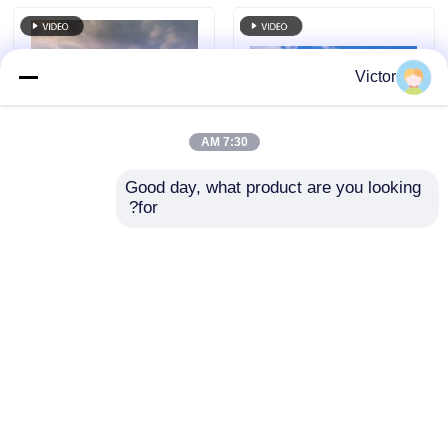
Victor
7:30 AM
Good day, what product are you looking 
for?
ساختمان فولادی صنعتی،
ساختمان های کارگاهی
کارگاه های لاتین،
فلزی با ساختار فولادی
کارخانه، حفاظت از
مقاوم در برابر سایش،
خوردگی
رنگ های بازدارنده
ارسال سؤال
ارسال سؤال
خوردگی
خانه
دربارهی ما
تماس با ما
Desktop Site
نقشه سایت
سیاست حفظ حریم خصوصی