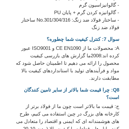
- گالوانيزاسيون گرم
- گالوانیزه کردن گرم + پایان PU
- ساختار فولاد ضد زنگ: No.301/304/316 ساختار
فولاد ضد زنگ
سوال 7: کنترل کیفیت شما چطوره؟
A: محصولات ما از CE EN1090 و ISO9001 عبور
کرده اند:2008ما گزارش های بازرسی کیفیت
محصول را ارائه می دهیم تا اطمینان حاصل شود که
مواد و فرآیندهای تولید با استانداردهای کیفیت بالا
مطابقت دارند.
Q8: چرا قیمت شما بالاتر از سایر تامین کنندگان
است؟
ج: قیمت ما بالاتر است چون ما از فولاد برتر از
کارخانه های بزرگ در چین استفاده می کنیم، طرح
های هوشمندانه ای که ایمنی و اقتصاد را متعادل می
کنند، پانل ها و قطعات با کیفیت بالا (مدت 10-20