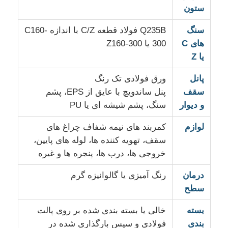
ستون
سنگ
Q235B فولاد قطعه C/Z با اندازه C160-
های C
300 یا Z160-300
یا Z
پانل
ورق فولادی تک رنگ
سقف
پنل ساندویچ با عایق از EPS، پشم
و دیوار
سنگ، پشم شیشه ای یا PU
لوازم
کمربند های نیمه شفاف چراغ های
سقف، تهویه کننده ها، لوله های پایین،
خروجی ها، درب ها، پنجره ها و غیره
درمان
رنگ آمیزی یا گالوانیزه گرم
سطح
بسته
خالی یا بسته بندی شده بر روی پالت
بندی
فولادی و سپس بارگذاری شده در