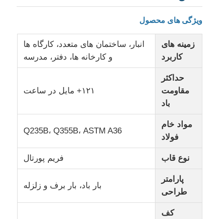
ویژگی های محصول
زمینه های
انبار، ساختمان های متعدد، کارگاه ها
کاربرد
و کارخانه ها، دفتر، مدرسه
حداکثر
مقاومت
۱۲۱+ مایل در ساعت
باد
مواد خام
Q235B، Q355B، ASTM A36
فولاد
خانه
نوع قاب
فریم پورتال
پارامتر
بار باد، بار برف و زلزله
محصولات
طراحی
کف
نمایش VR