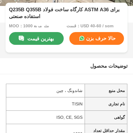
Q235B Q355B کارگاه ساخت فولاد ASTM A36 برای
استفاده صنعتی
قیمت：USD 40-60 / sqm
MOQ：1000 متر مربع
حالا حرف بزن
بهترین قیمت
توضیحات محصول
محل منبع
شاندونگ ، چین
نام تجاری
TISIN
گواهی
ISO, CE, SGS
مقدار حداقل تعداد