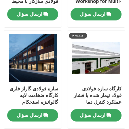
Workshop for Multi-
فولادی سازگار با محیط
building and
زیست
ارسال سؤال
ارسال سؤال
Warehouse with
Large-span Plants
and Customized
Design for
Warehouse
کارگاه سازه فولادی
سازه فولادی گاراژ فلزی
فولاد تیمار شده با فشار
کارگاه ضخامت لایه
عملکرد کنترل دما
گالوانیزه استحکام
کششی بالا
ارسال سؤال
ارسال سؤال