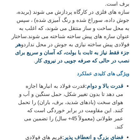
برف است.
سازه های فلزی در کارگاه پردازش می شوند (بریده،
درخواست قیمت
جوش داده، سوراخ شده و رنگ آمیزی شده) ، سپس
به محل ساخت و ساز منتقل می شوند، که اغلب به
عنوان سازه های پیش ساخته شناخته می شوند.ساختار
ساختار فولادی پیش ساخته
فولادی پیش ساخته نیازی به جوش در محل نداردو
هر
جزء فقط نیاز به ثابت با بولت، که آسان و سریع برای
انبار سازه فولادی
نصب در حالی که صرفه جویی در نیروی کار
.
ویژگی های کلیدی عملکرد
کارگاه ساختار فولاد
قدرت بالا و دوام:
قدرت فولاد به انبارها اجازه
می دهد تا بدون تغییر شکل، حمل سنگین و آب و
ساخت سازه فولادی
هوای سخت (بادهای شدید، برف، باران) را تحمل
کنند. این مقاومت در برابر خوردگی است که
ساخت و ساز ساخت و ساز
عمر طولانی (معمولاً 45+ سال) را تضمین می
کند.
قاب فولادی
فضای بزرگ و انعطاف پذیر:
فریم های فولادی