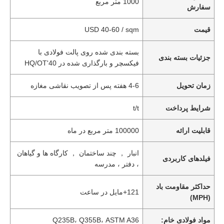
1000 متر مربع
سفارش
قیمت
USD 40-60 / sqm
بسته بندی شده روی پالت فولادی با
جزئیات بسته بندی
فیکسچر و بارگذاری شده در 40'HQ/OT
زمان تحویل
4-6 هفته پس از تصویب نقاشی مغازه
شرایط پرداخت
t/t
قابلیت ارائه
100000 متر مربع در ماه
انبار ， چند ساختمان ， کارگاه ها و گیاهان
فیلدهای کاربردی
، دفتر ، مدرسه
حداکثر مقاومت باد
121+مایل در ساعت
(MPH)
مواد فولادی خام:
Q235B، Q355B، ASTM A36