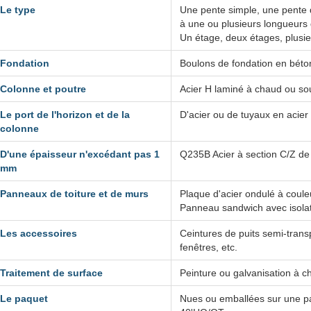
Le type
Une pente simple, une pente 
à une ou plusieurs longueurs
Un étage, deux étages, plusi
Fondation
Boulons de fondation en béton
Colonne et poutre
Acier H laminé à chaud ou s
Le port de l'horizon et de la
D'acier ou de tuyaux en acier
colonne
D'une épaisseur n'excédant pas 1
Q235B Acier à section C/Z de
mm
Panneaux de toiture et de murs
Plaque d'acier ondulé à coule
Panneau sandwich avec isolat
Les accessoires
Ceintures de puits semi-transp
fenêtres, etc.
Traitement de surface
Peinture ou galvanisation à c
Le paquet
Nues ou emballées sur une pa