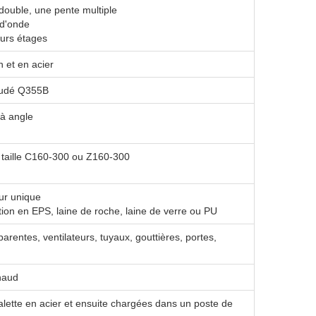
double, une pente multiple
 d'onde
eurs étages
 et en acier
oudé Q355B
 à angle
 taille C160-300 ou Z160-300
ur unique
ion en EPS, laine de roche, laine de verre ou PU
arentes, ventilateurs, tuyaux, gouttières, portes,
haud
lette en acier et ensuite chargées dans un poste de