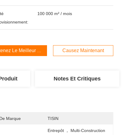
té
100 000 m² / mois
ovisionnement:
enez Le Meilleur Prix
Causez Maintenant
Produit
Notes Et Critiques
De Marque
TISIN
Entrepôt ， Multi-Construction 