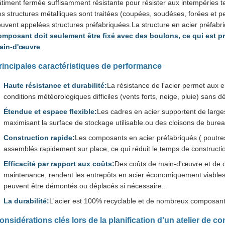
timent fermée suffisamment résistante pour résister aux intempéries tell
s structures métalliques sont traitées (coupées, soudéses, forées et pein
uvent appelées structures préfabriquées.La structure en acier préfabri
omposant doit seulement être fixé avec des boulons, ce qui est pra
ain-d'œuvre
.
rincipales caractéristiques de performance
Haute résistance et durabilité:
La résistance de l'acier permet aux 
conditions météorologiques difficiles (vents forts, neige, pluie) sans d
Étendue et espace flexible:
Les cadres en acier supportent de larg
maximisant la surface de stockage utilisable.ou des cloisons de burea
Construction rapide:
Les composants en acier préfabriqués ( poutres
assemblés rapidement sur place, ce qui réduit le temps de constructi
Efficacité par rapport aux coûts:
Des coûts de main-d'œuvre et de c
maintenance, rendent les entrepôts en acier économiquement viables
peuvent être démontés ou déplacés si nécessaire..
La durabilité:
L'acier est 100% recyclable et de nombreux composants 
onsidérations clés lors de la planification d'un atelier de co