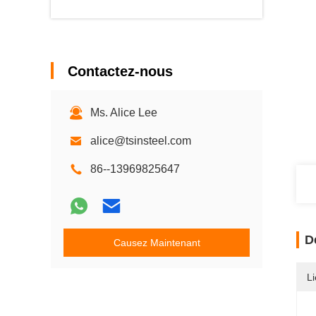
Contactez-nous
Ms. Alice Lee
alice@tsinsteel.com
86--13969825647
D
Causez Maintenant
Li