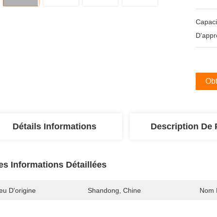
Capaci
D'appr
Obt
Détails Informations
Description De 
es Informations Détaillées
eu D'origine
Shandong, Chine
Nom 