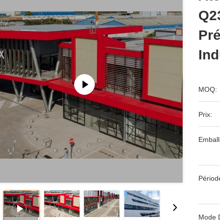
Q2
Pré
Ind
MOQ:
Prix:
Emball
Périod
Mode 