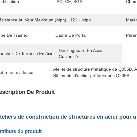
rtification
ISO, CE, SGS
Champ
ésistance Au Vent Maximum (mph):
121 + Mph
Matér
ype De Trame::
Cadre De Portail
Param
Deckingboard En Acier 
lancher De Terrasse En Acier:
Galvanisé
Atelier de structure métallique de Q355B
, 
A
ettre en évidence:
Bâtiments d'atelier préfabriqués Q235B
escription De Produit
teliers de construction de structures en acier pour u
ttributs du produit