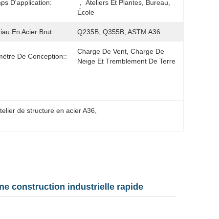
s D'application:
， Ateliers Et Plantes, Bureau, 
École
iau En Acier Brut::
Q235B, Q355B, ASTM A36
Charge De Vent, Charge De 
ètre De Conception::
Neige Et Tremblement De Terre
telier de structure en acier A36
, 
ne construction industrielle rapide