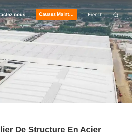
Causez Maintenant
actez-nous
French
lier De Structure En Acier