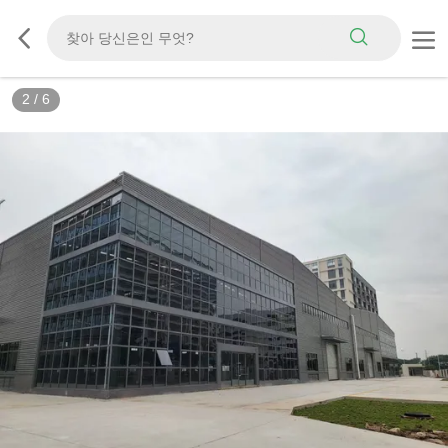
3
/
6