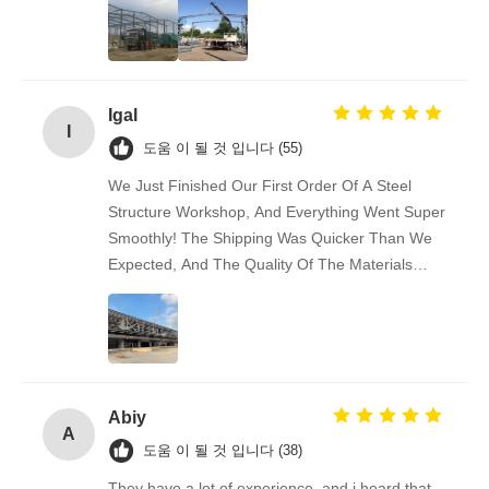
Igal
I
도움 이 될 것 입니다 (55)
We Just Finished Our First Order Of A Steel
Structure Workshop, And Everything Went Super
Smoothly! The Shipping Was Quicker Than We
Expected, And The Quality Of The Materials
Really Impressed Us — Solid And Well-made.
Communication Was Easy And Friendly
Throughout. We’re Already Recommending This
Supplier To Some Of Our Business Friends.
Great Experience!
Abiy
A
도움 이 될 것 입니다 (38)
They have a lot of experience, and i heard that