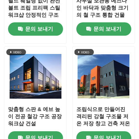
필드 웨일딩 없이 완전
사무실 보관용 메즈나
볼트 조립 프리팩 스틸
인 바닥과 맞춤형 크기
워크샵 안정적인 구조
의 철 구조 통합 건물
방화성 바위 울 샌드위
문의 보내기
문의 보내기
치 패널 공장 사용
맞춤형 스판 & 에브 높
조립식으로 만들어진
이 전공 철강 구조 공장
격리된 강철 구조물 저
워크샵 건설
온 저장 창고 건축 저온
냉동 식품 저장
문의 보내기
문의 보내기