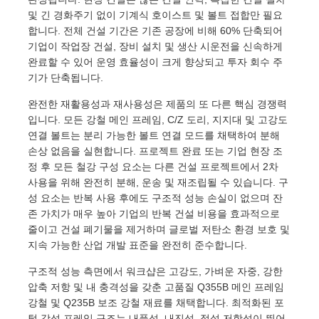
및 긴 경화주기 없이 기계식 호이스트 및 볼트 접합만 필요
합니다. 전체 건설 기간은 기존 공장에 비해 60% 단축되어
강철 건축 자재
기업이 작업장 건설, 장비 설치 및 생산 시운전을 신속하게
완료할 수 있어 운영 효율성이 크게 향상되고 투자 회수 주
기가 단축됩니다.
가금류 집
완전한 재활용성과 재사용성은 제품의 또 다른 핵심 경쟁력
입니다. 모든 강철 메인 프레임, C/Z 도리, 지지대 및 고강도
소집
연결 볼트는 분리 가능한 볼트 연결 모드를 채택하여 분해
손상 없음을 실현합니다. 프로젝트 완료 또는 기업 현장 조
정 후 모든 철강 구성 요소는 다른 건설 프로젝트에서 2차
말집
사용을 위해 완전히 분해, 운송 및 재조립될 수 있습니다. 구
성 요소는 반복 사용 후에도 구조적 성능 손실이 없으며 잔
존 가치가 매우 높아 기업의 반복 건설 비용을 효과적으로
강철 차고
줄이고 건설 폐기물을 제거하며 글로벌 저탄소 환경 보호 및
지속 가능한 산업 개발 표준을 완전히 준수합니다.
구조적 성능 측면에서 워크샵은 고강도, 가벼운 자중, 강한
압축 저항 및 내 충격성을 갖춘 고품질 Q355B 메인 프레임
강철 및 Q235B 보조 강철 재료를 채택합니다. 최적화된 포
털 강성 프레임 구조는 내풍성, 내진성, 적설 저항성이 뛰어