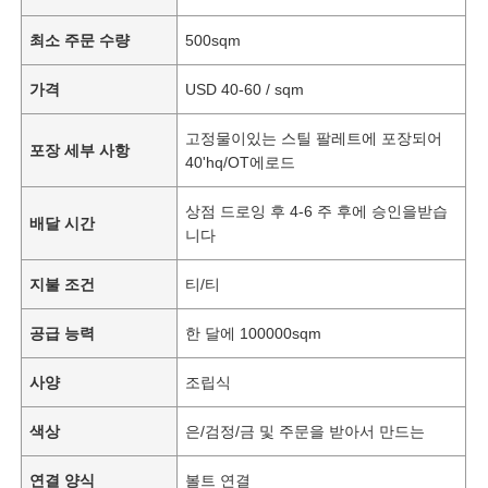
최소 주문 수량
500sqm
가격
USD 40-60 / sqm
고정물이있는 스틸 팔레트에 포장되어
포장 세부 사항
40'hq/OT에로드
상점 드로잉 후 4-6 주 후에 승인을받습
배달 시간
니다
지불 조건
티/티
공급 능력
한 달에 100000sqm
사양
조립식
색상
은/검정/금 및 주문을 받아서 만드는
연결 양식
볼트 연결