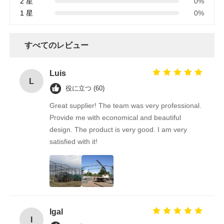
2 星
0%
1 星
0%
すべてのレビュー
Luis
L
役に立つ (60)
Great supplier! The team was very professional.
Provide me with economical and beautiful
design. The product is very good. I am very
satisfied with it!
Igal
I