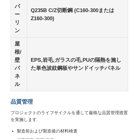
パ
Q235B C/Z切断鋼 (C160-300または
ー
Z160-300)
リ
ン
屋
根/
壁
EPS,岩毛,ガラスの毛,PUの隔熱を施し
パ
た単色波紋鋼板やサンドイッチパネル
ネ
ル
品質管理
プロジェクトのライフサイクルを通して厳格な品質管理措置
を実施します.
製造前および製造後の材料検査