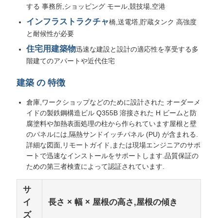
する 事務所,ショッピング モール,競技場,空港
インフラストラクチャ
橋,送電塔,貯蔵タンク 高強度
引金 を 求め て ください
と耐候性が必要
住宅用建築物
迅速な建設と設計の適応性を享受する多
プレハブ鋼構造
階建てのアパートや近代住宅
建築 の 特徴
鋼構造倉庫
倉庫,ワークショップなどのために設計された オーダーメ
イドの製鉄鋼構造ビル Q355B 溶接された H ビームと防
スチール構造ワークショップ
腐塗料や加熱表面処理の柱から作られています屋根と壁
のパネルには,隔熱サンドイッチパネル (PU) が含まれる.
詳細な図面,リモートガイド,または現場エンジニアのサポ
鋼構造の建物
ートで迅速なインストールをサポートします.品質保証の
ための第三者検査によって認証されています.
鋼構造構造
サ
イ
長さ × 幅 × 屋根の高さ,屋根の傾き
スチールフレームビルディング
ズ