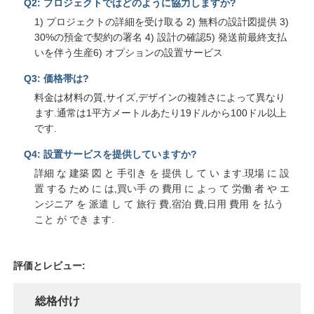
Q2: プロジェクトではどのように協力しますか?
1) プロジェクトの詳細を受け取る 2) 無料の設計図提供 3)
30%の預金で契約の署名 4) 設計の確認5) 発送前最終支払
いを伴う生産6) オプションの設置サービス
Q3: 価格帯は?
料金は材料の質,サイズ,デザインの複雑さによって異なり
ます.通常は1平方メートルあたり19ドルから100ドル以上
です.
Q4: 設置サービスを提供していますか?
詳細 な 建築 図 と 手引き を 提供 し て い ます.現場 に 設
置 する ため に は,買い手 の 費用 に よっ て 労働 者 や エ
ンジニア を 派遣 し て 旅行 費,宿泊 費,日用 費用 を 払う
こと が でき ます.
評価とレビュー:
総格付け