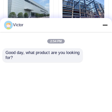
Victor
多角鋼筋構造工房 区分
ボルト接続 簡単に設置
可能な多重生産地域
鉄鋼倉庫 工業用 備蓄
2:54 PM
貯蔵 用途
Good day, what product are you looking 
お問い合わせを送信
お問い合わせを送信
for?
ホーム
企業情報
お問い合わせ
Desktop Site
地図
プライバシーポリシー規約
品質
プレハブ鋼構造
中国工場.Copyright © 2026
QINGDAO TISIN STEEL STRUCTURE CO.,LTD.