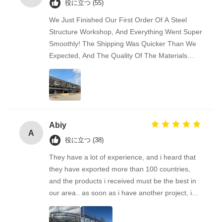
役に立つ (55)
We Just Finished Our First Order Of A Steel
Structure Workshop, And Everything Went Super
Smoothly! The Shipping Was Quicker Than We
Expected, And The Quality Of The Materials
Really Impressed Us — Solid And Well-made.
Communication Was Easy And Friendly
Throughout. We’re Already Recommending This
Supplier To Some Of Our Business Friends.
Great Experience!
Abiy
A
役に立つ (38)
They have a lot of experience, and i heard that
they have exported more than 100 countries,
and the products i received must be the best in
our area.. as soon as i have another project, i& #
39;ll come back to you. Looking forward to the
next cooperation!