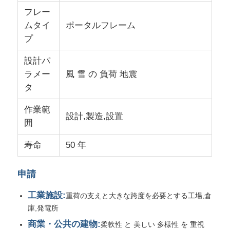
フレー
ムタイ
ポータルフレーム
私たちについて
プ
設計パ
工場 ツアー
ラメー
風 雪 の 負荷 地震
タ
品質管理
作業範
設計,製造,設置
囲
連絡 ください
寿命
50 年
ニュース
申請
ケース
工業施設:
重荷の支えと大きな跨度を必要とする工場,倉
庫,発電所
商業・公共の建物:
ブログ
柔軟性 と 美しい 多様性 を 重視