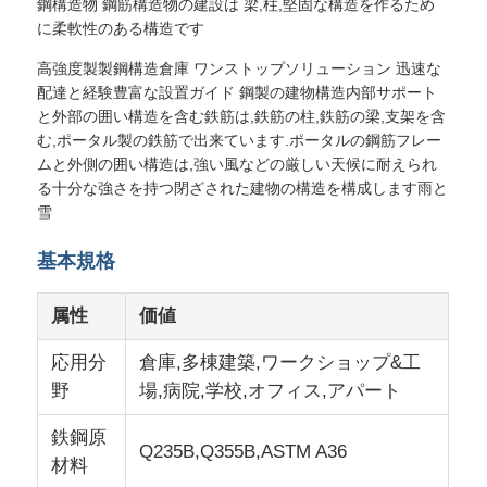
鋼構造物 鋼筋構造物の建設は 梁,柱,堅固な構造を作るため
に柔軟性のある構造です
高強度製製鋼構造倉庫 ワンストップソリューション 迅速な
配達と経験豊富な設置ガイド 鋼製の建物構造内部サポート
と外部の囲い構造を含む鉄筋は,鉄筋の柱,鉄筋の梁,支架を含
む,ポータル製の鉄筋で出来ています.ポータルの鋼筋フレー
ムと外側の囲い構造は,強い風などの厳しい天候に耐えられ
る十分な強さを持つ閉ざされた建物の構造を構成します雨と
雪
基本規格
属性
価値
家
応用分
倉庫,多棟建築,ワークショップ&工
野
場,病院,学校,オフィス,アパート
製品
鉄鋼原
Q235B,Q355B,ASTM A36
材料
VRショー