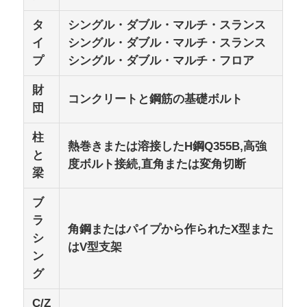
タ
シングル・ダブル・マルチ・スランス
鉄骨構造の製作
イ
シングル・ダブル・マルチ・スランス
プ
シングル・ダブル・マルチ・フロア
鉄骨建築材料
財
コンクリートと鋼筋の基礎ボルト
団
鶏舎
柱
熱巻きまたは溶接したH鋼Q355B,高強
と
牛棚
度ボルト接続,直角または変角切断
梁
ブ
馬の棚
ラ
角鋼またはパイプから作られたX型また
シ
はV型支架
スチールガレージ
ン
グ
C/Z