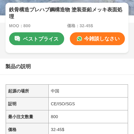
鉄骨構造プレハブ鋼構造物 塗装亜鉛メッキ表面処
理
MOQ：800
価格：32-45$
今雑談しなさい
ベストプライス
製品の説明
起源の場所
中国
証明
CE/ISO/SGS
最小注文数量
800
価格
32-45$