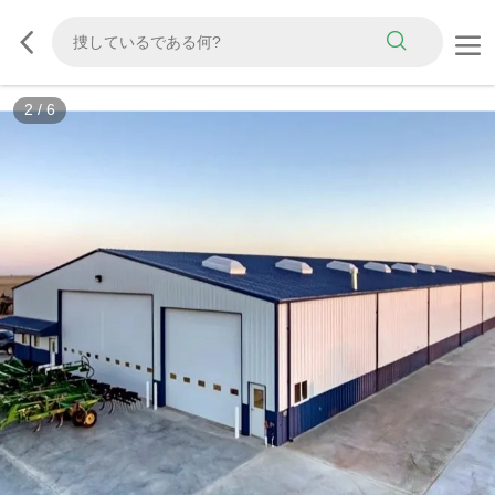
3
/
6