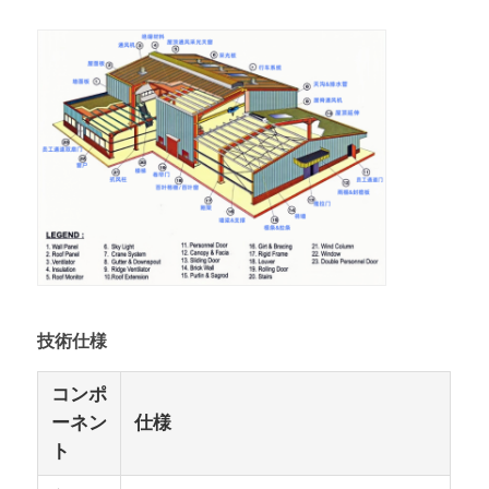
私たちについて
工場 ツアー
品質管理
連絡 ください
ニュース
技術仕様
コンポ
ケース
ーネン
仕様
ト
ブログ