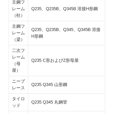
主鋼フ
レーム
Q235、Q235B、Q345B 溶接H形鋼
引金 を 求め て ください
（柱）
主鋼フ
プレハブ鋼構造
Q235、Q235B、Q345、Q345B 溶接
レーム
H形鋼
（梁）
鋼構造倉庫
二次フ
レーム
Q235 C形およびZ形母屋
スチール構造ワークショップ
（母
屋）
鋼構造の建物
ニーブ
Q235 Q345 山形鋼
レース
鋼構造構造
タイロ
Q235 Q345 丸鋼管
ッド
スチールフレームビルディング