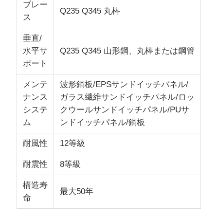
ブレー
Q235 Q345 丸棒
ス
鉄骨構造の製作
垂直/
水平サ
Q235 Q345 山形鋼、丸棒または鋼管
鉄骨建築材料
ポート
メンテ
波形鋼板/EPSサンドイッチパネル/
鶏舎
ナンス
ガラス繊維サンドイッチパネル/ロッ
システ
クウールサンドイッチパネル/PUサ
牛棚
ム
ンドイッチパネル/鋼板
耐風性
12等級
馬の棚
耐震性
8等級
スチールガレージ
構造寿
最大50年
命