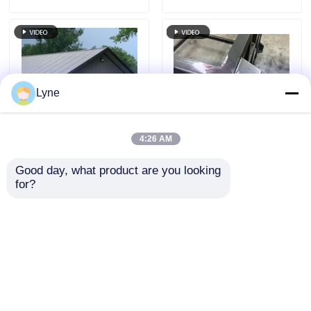
Lyne
4:26 AM
耐スクラッチ性工業用
Q235 Q235B 鉄鋼構造
Good day, what product are you looking 
構造物製造カラー仕上
製造 低VOC色塗料 熱
for?
げ リサイクル可能
処理可能な合金
お問い合わせを送信
お問い合わせを送信
ホーム
企業情報
お問い合わせ
Desktop Site
地図
プライバシーポリシー規約