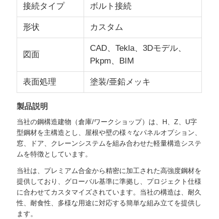
接続タイプ
ボルト接続
形状
カスタム
CAD、Tekla、3Dモデル、
図面
Pkpm、BIM
表面処理
塗装/亜鉛メッキ
製品説明
当社の鋼構造建物（倉庫/ワークショップ）は、H、Z、U字
型鋼材を主構造とし、屋根や壁の様々なパネルオプション、
窓、ドア、クレーンシステムを組み合わせた軽量構造システ
家
ムを特徴としています。
当社は、プレミアム合金から精密に加工された高強度鋼材を
提供しており、グローバル基準に準拠し、プロジェクト仕様
製品
に合わせてカスタマイズされています。当社の構造は、耐久
性、耐食性、多様な用途に対応する簡単な組み立てを提供し
ます。
VRショー