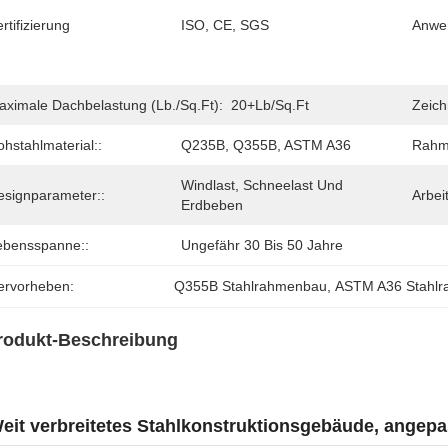
rtifizierung
ISO, CE, SGS
Anwen
aximale Dachbelastung (lb./sq.ft):
20+lb/sq.ft
Zeich
hstahlmaterial::
Q235B, Q355B, ASTM A36
Rahm
Windlast, Schneelast Und 
esignparameter::
Arbei
Erdbeben
ebensspanne::
Ungefähr 30 Bis 50 Jahre
ervorheben:
Q355B Stahlrahmenbau
, 
ASTM A36 Stahl
rodukt-Beschreibung
eit verbreitetes Stahlkonstruktionsgebäude, angepa