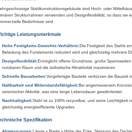
ehrgeschossige Stahlkonstruktionsgebäude sind Hoch- oder Mittelhäuse
imären Strukturrahmen verwenden.und Designflexibilität, so dass sie e
ommerzielle Bedürfnisse sind.
ichtige Leistungsmerkmale
Hohe Festigkeits-Gewichts-Verhältnis:
Die Festigkeit des Stahls e
Belastung des Fundaments reduziert wird und gleichzeitig mehrere 
Designflexibilität:
Ermöglicht offene Grundrisse, große Spannweiten 
nutzbaren Raum und die ästhetische Attraktivität maximieren.
Schnelle Bauarbeiten:
Vorgefertigte Bauteile verkürzen die Bauzeit
Haltbarkeit und Widerstandsfähigkeit:
Bei angemessenem Korrosion
seismischer Aktivität, was eine lange Lebensdauer gewährleistet.
Nachhaltigkeit:
Stahl ist zu 100% recycelbar, und seine Leichtigkeit
gleichzeitig energieeffiziente Upgrades.
echnische Spezifikation
Abmessungen:
Länge x Breite x Höhe der Ecke, Steigung des Dach