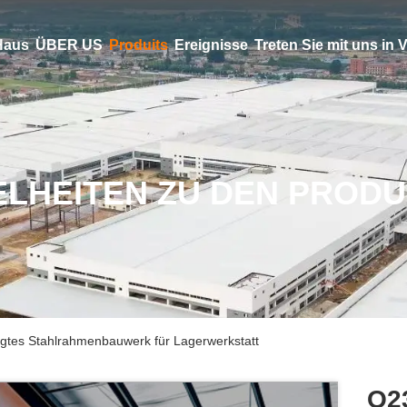
Haus
ÜBER US
Produits
Ereignisse
Treten Sie mit uns in
ELHEITEN ZU DEN PROD
tes Stahlrahmenbauwerk für Lagerwerkstatt
Q2