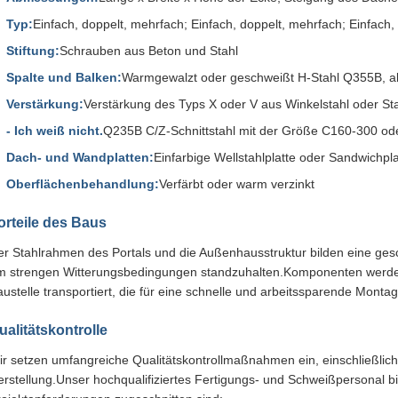
Typ:
Einfach, doppelt, mehrfach; Einfach, doppelt, mehrfach; Einfach,
Stiftung:
Schrauben aus Beton und Stahl
Spalte und Balken:
Warmgewalzt oder geschweißt H-Stahl Q355B, al
Verstärkung:
Verstärkung des Typs X oder V aus Winkelstahl oder St
- Ich weiß nicht.
Q235B C/Z-Schnittstahl mit der Größe C160-300 od
Dach- und Wandplatten:
Einfarbige Wellstahlplatte oder Sandwichpla
Oberflächenbehandlung:
Verfärbt oder warm verzinkt
orteile des Baus
er Stahlrahmen des Portals und die Außenhausstruktur bilden eine ges
m strengen Witterungsbedingungen standzuhalten.Komponenten werden i
ustelle transportiert, die für eine schnelle und arbeitssparende Mont
ualitätskontrolle
r setzen umfangreiche Qualitätskontrollmaßnahmen ein, einschließlich 
rstellung.Unser hochqualifiziertes Fertigungs- und Schweißpersonal bie