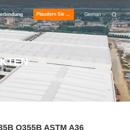
Plaudern Sie Jetzt
 Verbindung
German
UKTEN
35B Q355B ASTM A36