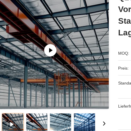
Vor
St
Lag
MOQ:
Preis:
Standa
Lieferfr