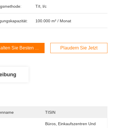
ngsmethode:
T/t, l/c
gungskapazität:
100.000 m² / Monat
alten Sie Besten Preis
Plaudern Sie Jetzt
eibung
enname
TISIN
Büros, Einkaufszentren Und 