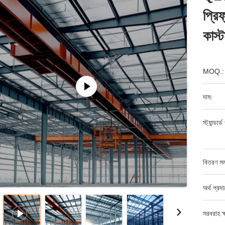
প্রিফ
কাস্
MOQ.:
দাম:
স্ট্যান্ডার
বিতরণ সম
অর্থ প্রদ
সরবরাহ ক্