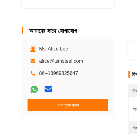
আমাদের সাথে যোগাযোগ
Ms. Alice Lee
alice@tsinsteel.com
86--13969825647
বি
উৎ
এখন চ্যাট করুন
আব
অঙ