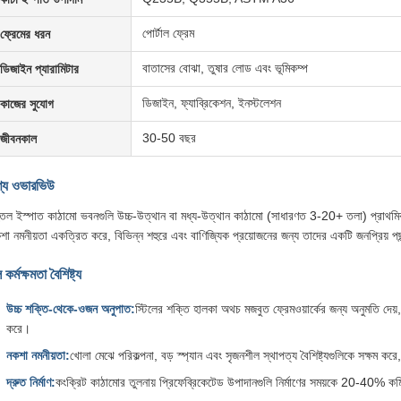
পোর্টাল ফ্রেম
ফ্রেমের ধরন
বাতাসের বোঝা, তুষার লোড এবং ভূমিকম্প
ডিজাইন প্যারামিটার
ডিজাইন, ফ্যাব্রিকেশন, ইনস্টলেশন
কাজের সুযোগ
30-50 বছর
জীবনকাল
্য ওভারভিউ
ুতল ইস্পাত কাঠামো ভবনগুলি উচ্চ-উত্থান বা মধ্য-উত্থান কাঠামো (সাধারণত 3-20+ তলা) প্রাথমি
শা নমনীয়তা একত্রিত করে, বিভিন্ন শহুরে এবং বাণিজ্যিক প্রয়োজনের জন্য তাদের একটি জনপ্রিয় 
 কর্মক্ষমতা বৈশিষ্ট্য
উচ্চ শক্তি-থেকে-ওজন অনুপাত:
স্টিলের শক্তি হালকা অথচ মজবুত ফ্রেমওয়ার্কের জন্য অনুমতি দেয
করে।
নকশা নমনীয়তা:
খোলা মেঝে পরিকল্পনা, বড় স্প্যান এবং সৃজনশীল স্থাপত্য বৈশিষ্ট্যগুলিকে সক্ষম ক
দ্রুত নির্মাণ:
কংক্রিট কাঠামোর তুলনায় প্রিফেব্রিকেটেড উপাদানগুলি নির্মাণের সময়কে 20-40% কমি