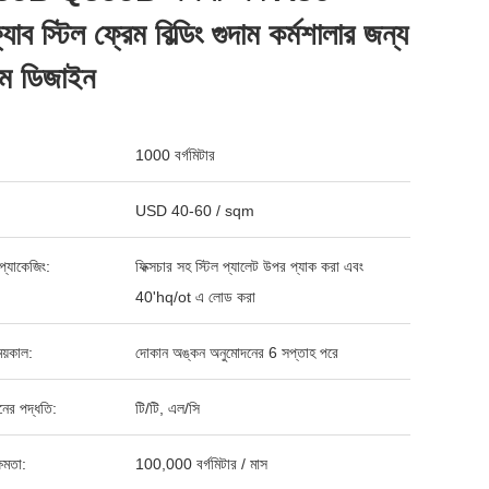
্যাব স্টিল ফ্রেম বিল্ডিং গুদাম কর্মশালার জন্য
টম ডিজাইন
1000 বর্গমিটার
USD 40-60 / sqm
্ড প্যাকেজিং:
ফিক্সচার সহ স্টিল প্যালেট উপর প্যাক করা এবং
40'hq/ot এ লোড করা
য়কাল:
দোকান অঙ্কন অনুমোদনের 6 সপ্তাহ পরে
ানের পদ্ধতি:
টি/টি, এল/সি
ষমতা:
100,000 বর্গমিটার / মাস