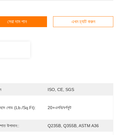
সেরা দাম পান
এখন চ্যাট করুন
ন
ISO, CE, SGS
িক ছাদ লোড (lb./sq.ft):
20+এলবি/বর্গফুট
স্পাত উপাদান::
Q235B, Q355B, ASTM A36