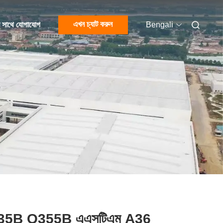
এখন চ্যাট করুন
 সাথে যোগাযোগ
Bengali
35B Q355B এএসটিএম A36