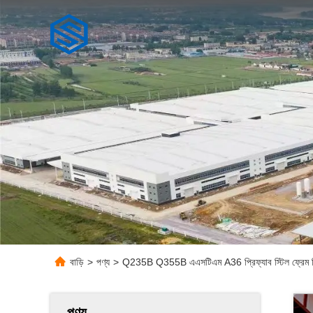
বাড়ি
>
পণ্য
>
Q235B Q355B এএসটিএম A36 প্রিফ্যাব স্টিল ফ্রেম বিল্ডি
পণ্য