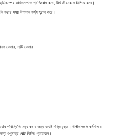
ূমিকম্পের কার্যকলাপকে প্রতিরোধ করে, দীর্ঘ জীবনকাল নিশ্চিত করে।
ন করার সময় উপাদান বর্জ্য হ্রাস করে।
াবল ফ্লোর, মাল্টি ফ্লোর
়ার পরিস্থিতি সহ্য করার জন্য যথেষ্ট শক্তিযুক্ত। উপাদানগুলি কর্মশালায়
ন্য শুধুমাত্র বোল্ট ফিক্সিং প্রয়োজন।