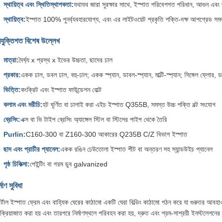
স্থায়িত্ব এবং স্থিতিস্থাপকতা:
যথাযথ জারা সুরক্ষার সাথে, ইস্পাত পরিবেশগত পরিধান, আগুন এবং ভ
স্থায়িত্ব:
ইস্পাত 100% পুনর্ব্যবহারযোগ্য, এবং এর লাইটওয়েট প্রকৃতি শক্তি-দক্ষ আপগ্রেড সমর্থ
রযুক্তিগত বিশেষ উল্লেখ
মাত্রা:
দৈর্ঘ্য x প্রস্থ x ইভের উচ্চতা, ছাদের ঢাল
প্রকার:
একক ঢাল, ডবল ঢাল, বহু-ঢাল; একক স্প্যান, ডাবল-স্প্যান, মাল্টি-স্প্যান; সিঙ্গেল ফ্লোর, ড
ভিত্তি:
কংক্রিট এবং ইস্পাত ফাউন্ডেশন বোল্ট
কলাম এবং মরীচি:
হট ঘূর্ণিত বা ঢালাই করা এইচ ইস্পাত Q355B, সমস্ত উচ্চ শক্তি বল্ট সংযোগ
ব্রেসিং:
এক্স বা ভি টাইপ ব্রেসিং অ্যাঙ্গেল স্টিল বা স্টিলের পাইপ থেকে তৈরি
Purlin:
C160-300 বা Z160-300 আকারের Q235B C/Z বিভাগ ইস্পাত
ছাদ এবং প্রাচীর প্যানেল:
একক রঙিন ঢেউতোলা ইস্পাত শীট বা অন্তরণ সহ স্যান্ডউইচ প্যানেল
পৃষ্ঠ চিকিত্সা:
পেইন্টিং বা গরম ডুব galvanized
্মাণ সুবিধা
র্টাল ইস্পাত ফ্রেম এবং বাহ্যিক ঘেরের কাঠামো একটি ঘেরা বিল্ডিং কাঠামো গঠন করে যা গুরুতর আবহাওয
রক্রিয়াজাত করা হয় এবং তারপরে নির্মাণস্থলে পরিবহন করা হয়, দ্রুত এবং শ্রম-সাশ্রয়ী ইনস্টলেশনের জ