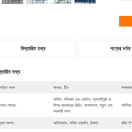
বিস্তারিত তথ্য
পণ্যের বর্ণনা
স্তারিত তথ্য
পত্তি স্থল
শানডং, চীন
সাক্ষ্যদা
অফিস, শপিংমল এবং হোটেল, অ্যাপার্টমেন্ট বা 
েদন ক্ষেত্র:
মিশ্র-ব্যবহারের বিল্ডিং, হাসপাতাল, স্কুল এবং 
সর্বাধ
সরকারী ভবন
্কন নকশা::
অটোক্যাড, সলিড ওয়ার্কস, টেকলা
কাঁচা ই