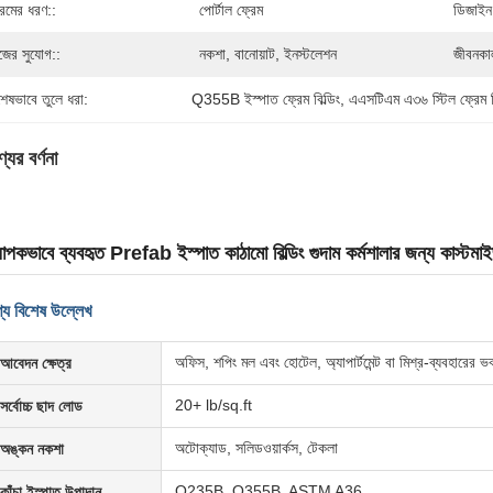
রেমের ধরণ::
পোর্টাল ফ্রেম
ডিজাইন 
জের সুযোগ::
নকশা, বানোয়াট, ইনস্টলেশন
জীবনকা
শেষভাবে তুলে ধরা:
Q355B ইস্পাত ফ্রেম বিল্ডিং
, 
এএসটিএম এ৩৬ স্টিল ফ্রেম বি
যের বর্ণনা
যাপকভাবে ব্যবহৃত Prefab ইস্পাত কাঠামো বিল্ডিং গুদাম কর্মশালার জন্য কাস্টম
্য বিশেষ উল্লেখ
অফিস, শপিং মল এবং হোটেল, অ্যাপার্টমেন্ট বা মিশ্র-ব্যবহারের
আবেদন ক্ষেত্র
20+ lb/sq.ft
সর্বোচ্চ ছাদ লোড
অটোক্যাড, সলিডওয়ার্কস, টেকলা
অঙ্কন নকশা
Q235B, Q355B, ASTM A36
কাঁচা ইস্পাত উপাদান