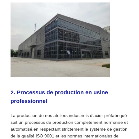
Fabrication de structure métallique
Matériau de construction en acier
maison de volaille
troupeau de vaches
2. Processus de production en usine
Château à chevaux
professionnel
Garage en acier
La production de nos ateliers industriels d'acier préfabriqué
suit un processus de production complètement normalisé et
automatisé.en respectant strictement le système de gestion
de la qualité ISO 9001 et les normes internationales de