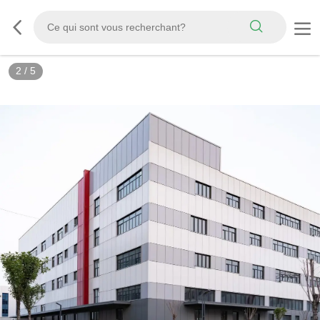
3
/
5