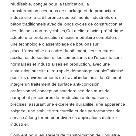
réutilisable, conçue pour la fabrication, la
transformation,scénarios de stockage et de production
À propos de nous
industrielle- à la différence des bâtiments industriels en
béton traditionnels avec de longs cycles de construction et
des déchets non recyclables,Cet atelier d'acier préfabriqué
Visite de l'usine
adopte une préfabrication d'usine modulaire complète et
une technologie d'assemblage de boulons sur
place.L'ensemble du cadre du bâtiment, les structures
Contrôle de la qualité
auxiliaires de soutien et les composants de l'enceinte sont
normalisés et industrialisés en production, avec une
installation sur site ultra-rapide,démontage soupleOptimisé
Nous contacter
pour les environnements de travail industriels, le bâtiment
intègre un traitement de surface anti-corrosion
professionnel,conception standardisée des murs de
Nouvelles
parapet et procédures de production automatisées
précises, assurant une excellente durabilité, une apparence
soignée, une stabilité structurelle et des performances de
Les affaires
service à long terme pour diverses applications d'atelier
industriel.
Bloguer
Convient pour les ateliers de transformation de l'industrie