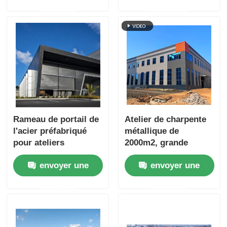
qualité et
demande
demande
professionnelle
Rameau de portail de
Atelier de charpente
l'acier préfabriqué
métallique de
pour ateliers
2000m2, grande
capacité pour le
envoyer une
envoyer une
stockage et la
fabrication
demande
demande