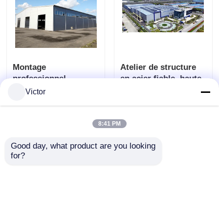
Montage
Atelier de structure
professionnel
en acier fiable, haute
sécurisé anti-
résistance,
Victor
corrosion Atelier de
fonctionnement sûr,
envoyer une
envoyer une
structure en acier
installation DIY,
durable avec service
adapté à la
8:41 PM
demande
demande
sur place
production à petite
Good day, what product are you looking 
échelle
Aperçu
Au sujet de nous
Contactez-nous
for?
Desktop Site
Plan du site
Politique en matière de protection de la vie privée