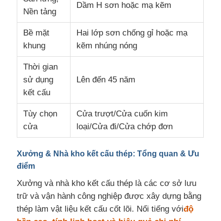
Dầm H sơn hoặc mạ kẽm
Nền tảng
Về chúng tôi
Bề mặt
Hai lớp sơn chống gỉ hoặc mạ
khung
kẽm nhúng nóng
Tham quan nhà máy
Thời gian
sử dụng
Lên đến 45 năm
Kiểm soát chất lượng
kết cấu
Tùy chọn
Cửa trượt/Cửa cuốn kim
Liên hệ
cửa
loại/Cửa đi/Cửa chớp đơn
Tin tức
Xưởng & Nhà kho kết cấu thép: Tổng quan & Ưu
điểm
Xưởng và nhà kho kết cấu thép là các cơ sở lưu
Các vụ án
trữ và vận hành công nghiệp được xây dựng bằng
thép làm vật liệu kết cấu cốt lõi. Nổi tiếng với
độ
Blog