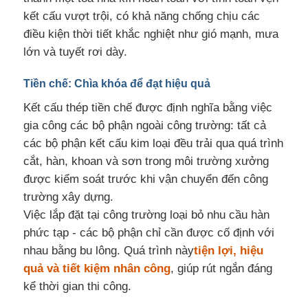
kết cấu vượt trội, có khả năng chống chịu các
Chế tạo kết cấu thép
điều kiện thời tiết khắc nghiệt như gió mạnh, mưa
lớn và tuyết rơi dày.
Vật liệu xây dựng bằng thép
Tiền chế: Chìa khóa để đạt hiệu quả
Kết cấu thép tiền chế được định nghĩa bằng việc
Ngôi nhà gia cầm
gia công các bộ phận ngoài công trường: tất cả
các bộ phận kết cấu kim loại đều trải qua quá trình
cắt, hàn, khoan và sơn trong môi trường xưởng
chuồng bò
được kiểm soát trước khi vận chuyển đến công
trường xây dựng.
Chuồng ngựa
Việc lắp đặt tại công trường loại bỏ nhu cầu hàn
phức tạp - các bộ phận chỉ cần được cố định với
nhau bằng bu lông. Quá trình này
tiện lợi, hiệu
Nhà để xe bằng thép
quả và tiết kiệm nhân công
, giúp rút ngắn đáng
kể thời gian thi công.