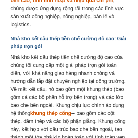
bền cao, tính linh hoạt và hiệu quả chi phí
,
chúng được ứng dụng rộng rãi trong các lĩnh vực
Yêu cầu báo giá
sản xuất công nghiệp, nông nghiệp, bán lẻ và
logistics.
Cấu trúc thép đúc sẵn
Nhà kho kết cấu thép tiền chế cường độ cao: Giải
pháp trọn gói
Kho cấu trúc thép
Nhà kho kết cấu thép tiền chế cường độ cao của
chúng tôi cung cấp một giải pháp trọn gói toàn
diện, với khả năng giao hàng nhanh chóng và
Hội thảo cấu trúc thép
hướng dẫn lắp đặt chuyên nghiệp tại công trường.
Về mặt kết cấu, nó bao gồm một khung thép (bao
Xây dựng cấu trúc thép
gồm cả các bộ phận hỗ trợ bên trong) và các lớp
bao che bên ngoài. Khung chịu lực chính áp dụng
hệ thống
khung thép cổng
-- bao gồm các cột
Xây dựng cấu trúc thép
thép, dầm thép và các bộ phận giằng. Khung cổng
này, kết hợp với cấu trúc bao che bên ngoài, tạo
Xây dựng khung thép
thành một tòa nhà kín hoàn toàn với tính toàn vẹn