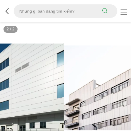
2
/
2