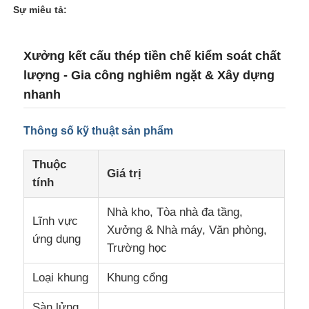
Sự miêu tả:
Xưởng kết cấu thép tiền chế kiểm soát chất
lượng - Gia công nghiêm ngặt & Xây dựng
nhanh
Thông số kỹ thuật sản phẩm
Thuộc
Giá trị
tính
Nhà kho, Tòa nhà đa tầng,
Trang chủ
Lĩnh vực
Xưởng & Nhà máy, Văn phòng,
ứng dụng
Trường học
Các sản phẩm
Loại khung
Khung cổng
Chương trình VR
Sàn lửng,