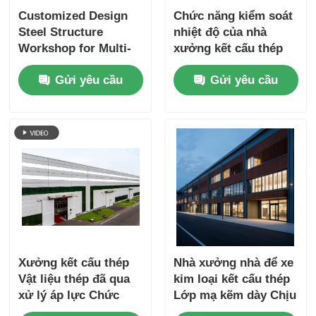
Customized Design
Chức năng kiểm soát
Steel Structure
nhiệt độ của nhà
Workshop for Multi-
xưởng kết cấu thép
building and
thân thiện với môi
Gửi yêu cầu
Gửi yêu cầu
Warehouse with
trường
Large-span Plants
and Customized
Design for
Warehouse
Xưởng kết cấu thép
Nhà xưởng nhà để xe
Vật liệu thép đã qua
kim loại kết cấu thép
xử lý áp lực Chức
Lớp mạ kẽm dày Chịu
năng kiểm soát nhiệt
lực kéo cao