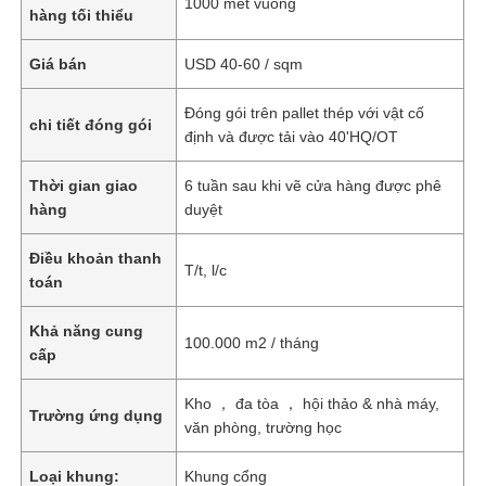
1000 mét vuông
hàng tối thiểu
Giá bán
USD 40-60 / sqm
Đóng gói trên pallet thép với vật cố
chi tiết đóng gói
định và được tải vào 40'HQ/OT
Thời gian giao
6 tuần sau khi vẽ cửa hàng được phê
hàng
duyệt
Điều khoản thanh
T/t, l/c
toán
Khả năng cung
100.000 m2 / tháng
cấp
Kho ， đa tòa ， hội thảo & nhà máy,
Trường ứng dụng
văn phòng, trường học
Loại khung:
Khung cổng