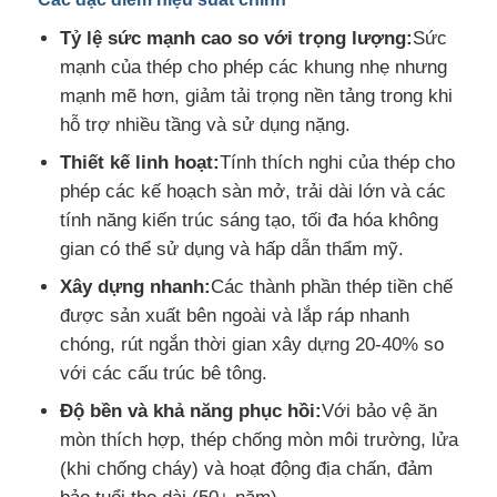
Tỷ lệ sức mạnh cao so với trọng lượng:
Sức
Cấu trúc thép đúc sẵn
mạnh của thép cho phép các khung nhẹ nhưng
mạnh mẽ hơn, giảm tải trọng nền tảng trong khi
hỗ trợ nhiều tầng và sử dụng nặng.
Kho cấu trúc thép
Thiết kế linh hoạt:
Tính thích nghi của thép cho
phép các kế hoạch sàn mở, trải dài lớn và các
Hội thảo cấu trúc thép
tính năng kiến trúc sáng tạo, tối đa hóa không
gian có thể sử dụng và hấp dẫn thẩm mỹ.
Xây dựng cấu trúc thép
Xây dựng nhanh:
Các thành phần thép tiền chế
được sản xuất bên ngoài và lắp ráp nhanh
Xây dựng cấu trúc thép
chóng, rút ngắn thời gian xây dựng 20-40% so
với các cấu trúc bê tông.
Xây dựng khung thép
Độ bền và khả năng phục hồi:
Với bảo vệ ăn
mòn thích hợp, thép chống mòn môi trường, lửa
(khi chống cháy) và hoạt động địa chấn, đảm
Chế tạo kết cấu thép