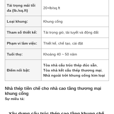
Tải trọng mái tối
20+lb/sq.ft
đa (lb./sq.ft)
Loại khung:
Khung cổng
Tham số thiết kế:
Tải trọng gió, tải tuyết và động đất
Phạm vi làm việc:
Thiết kế, chế tạo, cài đặt
Tuổi thọ:
Khoảng 40 ~ 50 năm
Tòa nhà cấu trúc thép đúc sẵn
,
Điểm nổi bật:
Tòa nhà kết cấu thép thương mại
,
Nhà ngoài trời khung cổng kim loại
Nhà thép tiền chế cho nhà cao tầng thương mại
khung cổng
Sự miêu tả:
Xây dựng cấu trúc thép cao tầng khung chế