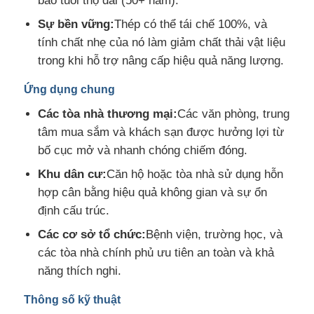
bảo tuổi thọ dài (50+ năm).
Sự bền vững:
Thép có thể tái chế 100%, và
Vật liệu xây dựng bằng thép
tính chất nhẹ của nó làm giảm chất thải vật liệu
trong khi hỗ trợ nâng cấp hiệu quả năng lượng.
Ngôi nhà gia cầm
Ứng dụng chung
Các tòa nhà thương mại:
Các văn phòng, trung
chuồng bò
tâm mua sắm và khách sạn được hưởng lợi từ
bố cục mở và nhanh chóng chiếm đóng.
Chuồng ngựa
Khu dân cư:
Căn hộ hoặc tòa nhà sử dụng hỗn
hợp cân bằng hiệu quả không gian và sự ổn
định cấu trúc.
Nhà để xe bằng thép
Các cơ sở tổ chức:
Bệnh viện, trường học, và
các tòa nhà chính phủ ưu tiên an toàn và khả
năng thích nghi.
Thông số kỹ thuật