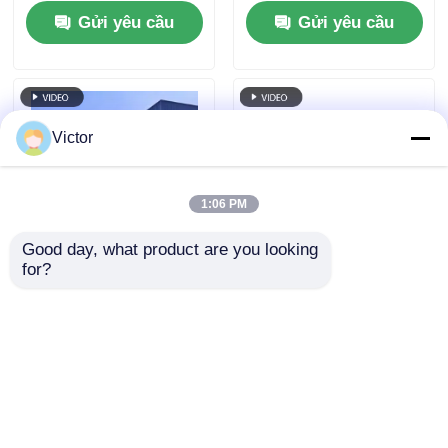
phòng / xưởng tại
Gửi yêu cầu
Gửi yêu cầu
Chile
Victor
1:06 PM
Good day, what product are you looking 
for?
Khách sạn nhiều tầng
Xây dựng nhà khung
Văn phòng Kết cấu
kim loại hiện đại lắp
thép Xây dựng Lắp
ghép cho nhà kho
đặt nhanh Xây dựng
công nghiệp, văn
Gửi yêu cầu
Gửi yêu cầu
tiền chế
phòng, nhà ở