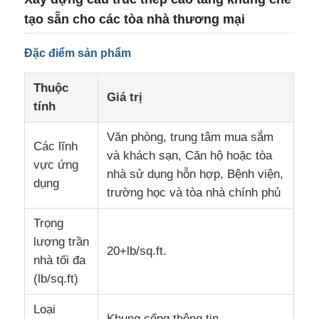
tạo sẵn cho các tòa nhà thương mại
Đặc điểm sản phẩm
Thuộc
Giá trị
tính
Văn phòng, trung tâm mua sắm
Các lĩnh
và khách sạn, Căn hộ hoặc tòa
vực ứng
nhà sử dụng hỗn hợp, Bệnh viện,
dụng
trường học và tòa nhà chính phủ
Trọng
Trang chủ
lượng trần
20+lb/sq.ft.
nhà tối đa
Các sản phẩm
(lb/sq.ft)
Loại
Về chúng tôi
Khung cổng thông tin