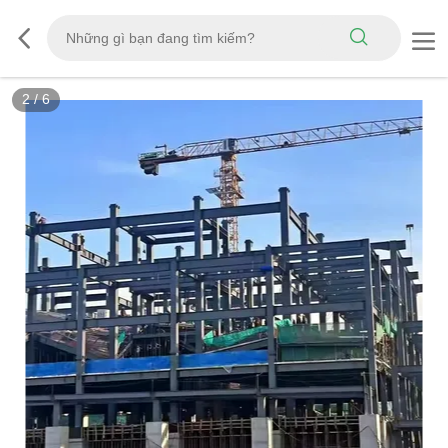
3
/
6