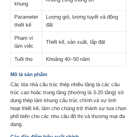
khung
Parameter
Lượng gió, lượng tuyết và động
Tham quan nhà máy
thiết kế
đất
Kiểm soát chất lượng
Phạm vi
Thiết kế, sản xuất, lắp đặt
làm việc
Liên hệ
Tuổi thọ
Khoảng 40~50 năm
Mô tả sản phẩm
Tin tức
Các tòa nhà cấu trúc thép nhiều tầng là các cấu
trúc cao hoặc trung tầng (thường là 3-20 tầng) sử
Các vụ án
dụng thép làm khung cấu trúc chính.và sự linh
hoạt thiết kế, làm cho chúng trở thành sự lựa chọn
Blog
phổ biến cho các nhu cầu đô thị và thương mại đa
dạng.
Yêu cầu báo giá
Các đặc điểm hiệu suất chính