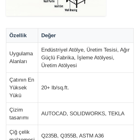
Prefabrik çelik yapı
Özellik
Değer
Çelik yapı deposu
Endüstriyel Atölye, Üretim Tesisi, Ağır
Uygulama
Çelik yapı atölyesi
Güçlü Fabrika, İşleme Atölyesi,
Alanları
Üretim Atölyesi
Çelik yapı binası
Çatının En
Yüksek
20+ lb/sq.ft.
Yükü
Çelik yapı yapısı
Çizim
AUTOCAD, SOLIDWORKS, TEKLA
Çelik çerçeve binası
tasarımı
Çiğ çelik
Çelik yapı imalatı
Q235B, Q355B, ASTM A36
malzemesi