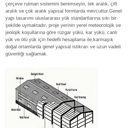
çerçeve rulman sistemini benimseyin, tek aralık, çift
aralık ve çok aralık yapısal formlarda mevcuttur.Genel
Fabrika turu
yapı tasarımı uluslararası yük standartlarına sıkı bir
şekilde uymaktadır, proje yerinin yerel meteorolojik ve
jeolojik koşullarına göre rüzgar yükü, kar yükü, canlı
Kalite Kontrol
yük ve ölü yük için hedefli hesaplama ile,karmaşık
doğal ortamlarda genel yapısal istikrarı ve uzun vadeli
Bizimle İletişim
güvenliği sağlamak.
Haberler
Durumlar
blog
Bir İndirim İste