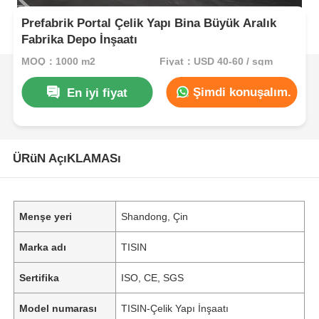
Prefabrik Portal Çelik Yapı Bina Büyük Aralık
Fabrika Depo İnşaatı
MOQ：1000 m2
Fiyat：USD 40-60 / sqm
Şimdi konuşalım.
En iyi fiyat
ÜRüN AçıKLAMASı
Menşe yeri
Shandong, Çin
Marka adı
TISIN
Sertifika
ISO, CE, SGS
Model numarası
TISIN-Çelik Yapı İnşaatı