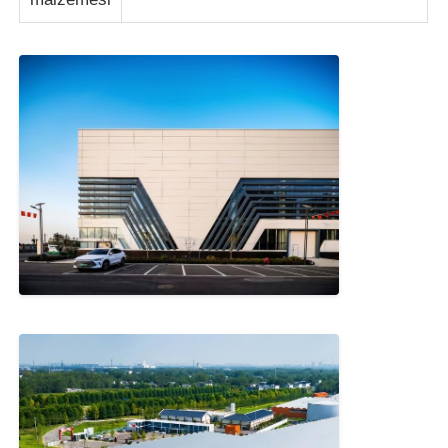
Çelik Yapı Malzemesi
Kümes
Sığır kulübesine
At Ahırı
Çelik Garaj