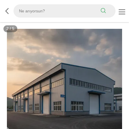
3
/
5