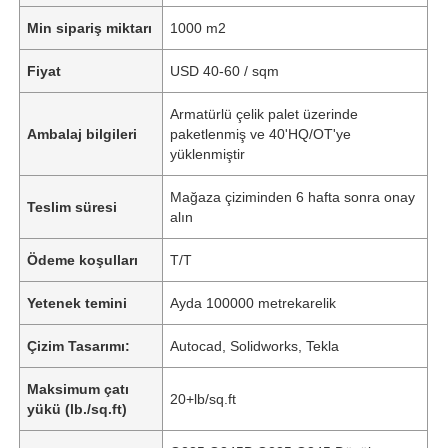
Min sipariş miktarı
1000 m2
Fiyat
USD 40-60 / sqm
Armatürlü çelik palet üzerinde
Ambalaj bilgileri
paketlenmiş ve 40'HQ/OT'ye
yüklenmiştir
Mağaza çiziminden 6 hafta sonra onay
Teslim süresi
alın
Ödeme koşulları
T/T
Yetenek temini
Ayda 100000 metrekarelik
Çizim Tasarımı:
Autocad, Solidworks, Tekla
Maksimum çatı
20+lb/sq.ft
yükü (lb./sq.ft)