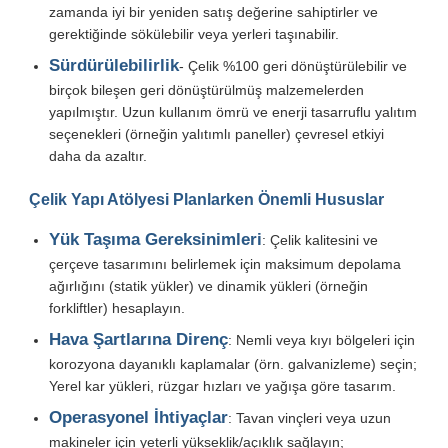
zamanda iyi bir yeniden satış değerine sahiptirler ve
gerektiğinde sökülebilir veya yerleri taşınabilir.
Sürdürülebilirlik
- Çelik %100 geri dönüştürülebilir ve
birçok bileşen geri dönüştürülmüş malzemelerden
yapılmıştır. Uzun kullanım ömrü ve enerji tasarruflu yalıtım
seçenekleri (örneğin yalıtımlı paneller) çevresel etkiyi
daha da azaltır.
Çelik Yapı Atölyesi Planlarken Önemli Hususlar
Yük Taşıma Gereksinimleri
: Çelik kalitesini ve
çerçeve tasarımını belirlemek için maksimum depolama
ağırlığını (statik yükler) ve dinamik yükleri (örneğin
forkliftler) hesaplayın.
Hava Şartlarına Direnç
: Nemli veya kıyı bölgeleri için
korozyona dayanıklı kaplamalar (örn. galvanizleme) seçin;
Yerel kar yükleri, rüzgar hızları ve yağışa göre tasarım.
Operasyonel İhtiyaçlar
: Tavan vinçleri veya uzun
makineler için yeterli yükseklik/açıklık sağlayın;