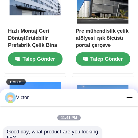
Hızlı Montaj Geri
Pre mühendislik çelik
Dönüştürülebilir
atölyesi ışık ölçüsü
Prefabrik Çelik Bina
portal çerçeve
Endüstriyel Atölyesi
Atölyeler için bitkiler
Talep Gönder
Talep Gönder
İnşaat
Victor
11:41 PM
Good day, what product are you looking 
for?