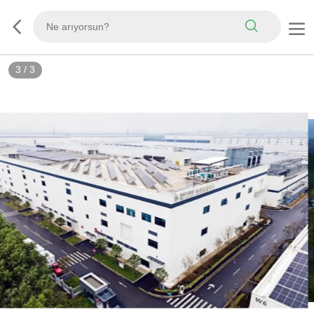
3
/
3