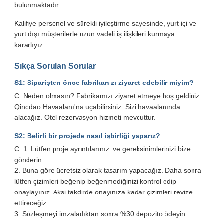
bulunmaktadır.
Kalifiye personel ve sürekli iyileştirme sayesinde, yurt içi ve
yurt dışı müşterilerle uzun vadeli iş ilişkileri kurmaya
kararlıyız.
Sıkça Sorulan Sorular
S1: Siparişten önce fabrikanızı ziyaret edebilir miyim?
C: Neden olmasın? Fabrikamızı ziyaret etmeye hoş geldiniz.
Qingdao Havaalanı'na uçabilirsiniz. Sizi havaalanında
alacağız. Otel rezervasyon hizmeti mevcuttur.
S2: Belirli bir projede nasıl işbirliği yaparız?
C: 1. Lütfen proje ayrıntılarınızı ve gereksinimlerinizi bize
gönderin.
2. Buna göre ücretsiz olarak tasarım yapacağız. Daha sonra
lütfen çizimleri beğenip beğenmediğinizi kontrol edip
onaylayınız. Aksi takdirde onayınıza kadar çizimleri revize
ettireceğiz.
3. Sözleşmeyi imzaladıktan sonra %30 depozito ödeyin