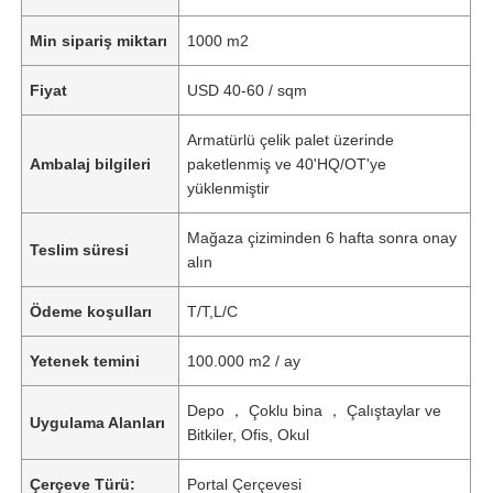
Min sipariş miktarı
1000 m2
Fiyat
USD 40-60 / sqm
Armatürlü çelik palet üzerinde
Ambalaj bilgileri
paketlenmiş ve 40'HQ/OT'ye
yüklenmiştir
Mağaza çiziminden 6 hafta sonra onay
Teslim süresi
alın
Ödeme koşulları
T/T,L/C
Yetenek temini
100.000 m2 / ay
Depo ， Çoklu bina ， Çalıştaylar ve
Uygulama Alanları
Bitkiler, Ofis, Okul
Çerçeve Türü:
Portal Çerçevesi