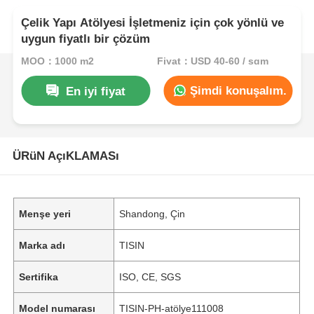
Çelik Yapı Atölyesi İşletmeniz için çok yönlü ve
uygun fiyatlı bir çözüm
MOQ：1000 m2
Fiyat：USD 40-60 / sqm
Şimdi konuşalım.
En iyi fiyat
ÜRüN AçıKLAMASı
Menşe yeri
Shandong, Çin
Marka adı
TISIN
Sertifika
ISO, CE, SGS
Model numarası
TISIN-PH-atölye111008