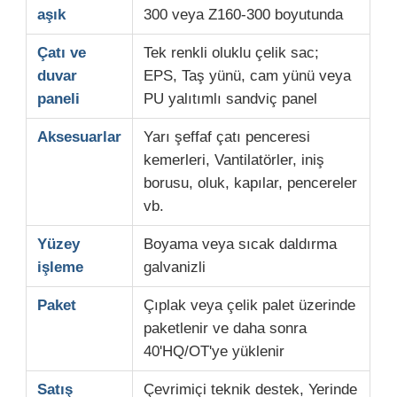
aşık
300 veya Z160-300 boyutunda
Çatı ve
Tek renkli oluklu çelik sac;
duvar
EPS, Taş yünü, cam yünü veya
paneli
PU yalıtımlı sandviç panel
Aksesuarlar
Yarı şeffaf çatı penceresi
kemerleri, Vantilatörler, iniş
borusu, oluk, kapılar, pencereler
vb.
Yüzey
Boyama veya sıcak daldırma
işleme
galvanizli
Paket
Çıplak veya çelik palet üzerinde
paketlenir ve daha sonra
40'HQ/OT'ye yüklenir
Satış
Çevrimiçi teknik destek, Yerinde