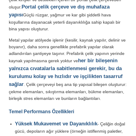
Portal çelik çerçeve ve dış muhafaza
oluşur.
yapısı
Güçlü rüzgar, yağmur ve kar gibi şiddetli hava
Bir İndirim İste
koşullarına dayanacak yeterli dayanıklılığa sahip kapalı bir
bina yapısı oluşturur.
Prefabrik çelik yapı
Metal yapılar atölyede işlenir (kesilir, kaynak yapılır, delinir ve
boyanır), daha sonra genellikle prefabrik yapılar olarak
adlandırılan şantiyeye taşınır. Prefabrik çelik yapının yerinde
Çelik yapı deposu
her bir bileşenin
kaynak yapılmasına gerek yoktur ve
yalnızca cıvatalarla sabitlenmesi gerekir, bu da
Çelik yapı atölyesi
kurulumu kolay ve hızlıdır ve işçilikten tasarruf
sağlar
. Çelik çerçeveyi beş ana tip yapısal bileşen oluşturur:
çekme elemanları, sıkıştırma elemanları, bükme elemanları,
Çelik yapı binası
birleşik stres elemanları ve bunların bağlantıları.
Temel Performans Özellikleri
Çelik yapı yapısı
Yüksek Mukavemet ve Dayanıklılık
- Çeliğin doğal
Çelik çerçeve binası
gücü, depoların ağır yüklere (örneğin istiflenmiş paletler,