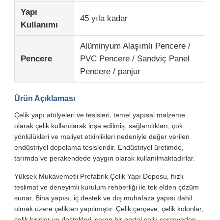
Yapı
45 yıla kadar
Kullanımı
Hakkımızda
Alüminyum Alaşımlı Pencere /
Pencere
PVC Pencere / Sandviç Panel
Fabrika turu
Pencere / panjur
Kalite Kontrol
Ürün Açıklaması
Çelik yapı atölyeleri ve tesisleri, temel yapısal malzeme
Bizimle İletişim
olarak çelik kullanılarak inşa edilmiş, sağlamlıkları, çok
yönlülükleri ve maliyet etkinlikleri nedeniyle değer verilen
endüstriyel depolama tesisleridir. Endüstriyel üretimde,
Haberler
tarımda ve perakendede yaygın olarak kullanılmaktadırlar.
Yüksek Mukavemetli Prefabrik Çelik Yapı Deposu, hızlı
Durumlar
teslimat ve deneyimli kurulum rehberliği ile tek elden çözüm
sunar. Bina yapısı, iç destek ve dış muhafaza yapısı dahil
olmak üzere çelikten yapılmıştır. Çelik çerçeve, çelik kolonlar,
blog
çelik kirişler ve destekleri içeren bir portal çelik çerçeveden