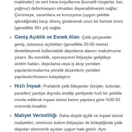
makineler) ve sert hava koşullarına (kuvvetli rüzgarlar, kar,
yağmur) deformasyon olmadan dayanabilmesini sağlar.
Çelik yapı imalatı
Çürümeye, zararlılara ve korozyona (uygun şekilde
işlendiğinde) karşı direnç göstererek uzun bir hizmet ömrü
(genellikle 30+ yıl) sağlar.
Çelik Yapı Malzemesi
Geniş Açıklık ve Esnek Alan
- Çelik çerçeveler
geniş, sütunsuz açıklıkları (genellikle 20-50 metre)
destekleyerek kullanılabilir depolama alanını maksimuma
Kümes
çıkarır. Bu esneklik, operasyonel ihtiyaçlar geliştikçe
üretim hatları, depolama veya iş akışı yeniden
Sığır kulübesine
yapılandırmalarına yönelik düzenlerin yeniden
yapılandırılmasını kolaylaştırır.
Hızlı İnşaat
- Prefabrik çelik bileşenler (kirişler, kolonlar,
At Ahırı
paneller) şantiye dışında üretilip şantiyede hızlı bir şekilde
monte edilerek inşaat süresi beton yapılara göre %30-50
oranında kısaltılır.
Çelik Garaj
Maliyet Verimliliği
- Daha düşük işçilik ve inşaat süresi
maliyetleri, minimum bakım ihtiyaçları ile birleştiğinde çelik
depoları ekonomik açıdan uygun hale getirir. Aynı