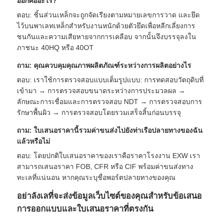
ออกคืออะไร?
ตอบ: ชิ้นส่วนเหล็กจะถูกจัดเรียงตามหมายเลขการวาด และยึด
ไว้บนพาเลทเหล็กสำหรับงานหนักด้วยตัวยึดเพื่อหลีกเลี่ยงการ
ชนกันและความเสียหายจากการเคลือบ จากนั้นจึงบรรจุลงใน
ภาชนะ 40HQ หรือ 40OT
ถาม: คุณควบคุมคุณภาพผลิตภัณฑ์ระหว่างการผลิตอย่างไร
ตอบ: เราใช้การตรวจสอบแบบเต็มรูปแบบ: การทดสอบวัตถุดิบที่
เข้ามา → การตรวจสอบขนาดระหว่างการประมวลผล →
ลักษณะการเชื่อมและการตรวจสอบ NDT → การตรวจสอบการ
รักษาพื้นผิว → การตรวจสอบโดยรวมเสร็จสิ้นก่อนบรรจุ
ถาม: ใบเสนอราคานี้รวมค่าขนส่งไปยังท่าเรือปลายทางของฉัน
แล้วหรือไม่
ตอบ: โดยปกติใบเสนอราคาของเราคือราคาโรงงาน EXW เรา
สามารถเสนอราคา FOB, CFR หรือ CIF พร้อมค่าขนส่งทาง
ทะเลที่แน่นอน หากคุณระบุชื่อพอร์ตปลายทางของคุณ
อย่าลังเลที่จะส่งข้อมูลเว็บไซต์ของคุณสำหรับข้อเสนอ
การออกแบบและใบเสนอราคาที่ตรงกัน