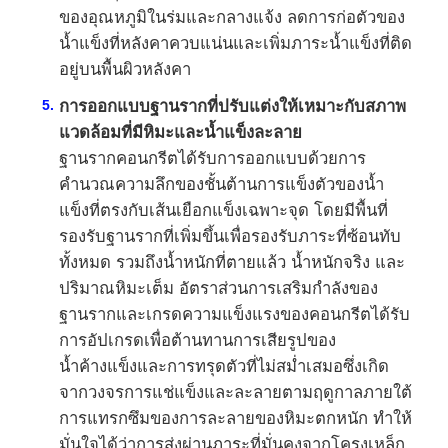
ของอุณหภูมิในร่มและกลางแจ้ง ลดการก่อตัวของ
น้ำแข็งที่หลังคาควบแน่นและเพิ่มภาระน้ำแข็งที่ติด
อยู่บนพื้นผิวหลังคา
การออกแบบฐานรากที่ปรับแต่งให้เหมาะกับสภาพ
แวดล้อมที่มีหิมะและน้ำแข็งละลาย
ฐานรากคอนกรีตได้รับการออกแบบด้วยการ
คำนวณความลึกของชั้นต้านการแข็งตัวของน้ำ
แข็งที่ตรงกับเส้นเยือกแข็งเฉพาะจุด โดยมีพื้นที่
รองรับฐานรากที่เพิ่มขึ้นเพื่อรองรับภาระที่ซ้อนทับ
ทั้งหมด รวมถึงน้ำหนักที่ตายแล้ว น้ำหนักจริง และ
ปริมาณหิมะเต็ม อัตราส่วนการเสริมกำลังของ
ฐานรากและเกรดความแข็งแรงของคอนกรีตได้รับ
การอัปเกรดเพื่อต้านทานการเสียรูปของ
น้ำค้างแข็งและการทรุดตัวที่ไม่สม่ำเสมอซึ่งเกิด
จากวงจรการแช่แข็งและละลายตามฤดูกาลภายใต้
การแทรกซึมของการละลายของหิมะตกหนัก ทำให้
มั่นใจได้ว่าการส่งผ่านภาระที่มั่นคงจากโครงเหล็ก