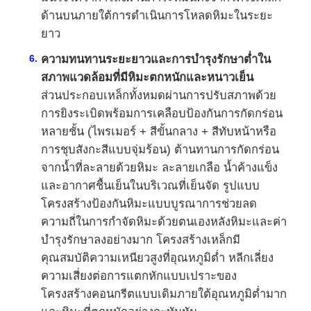
ด้านบนภายใต้การดำเนินการโหลดหิมะในระยะ
ยาว
ความทนทานระยะยาวและการบำรุงรักษาต่ำใน
สภาพแวดล้อมที่มีหิมะตกหนักและหนาวเย็น
ส่วนประกอบเหล็กทั้งหมดผ่านการปรับสภาพด้วย
การยิงระเบิดพร้อมการเคลือบป้องกันการกัดกร่อน
หลายชั้น (ไพรเมอร์ + สีขั้นกลาง + สีทับหน้าหรือ
การชุบสังกะสีแบบจุ่มร้อน) ต้านทานการกัดกร่อน
จากน้ำที่ละลายด้วยหิมะ ละลายเกลือ น้ำค้างแข็ง
และอากาศชื้นเย็นในบริเวณที่เย็นจัด รูปแบบ
โครงสร้างป้องกันหิมะแบบบูรณาการช่วยลด
ความถี่ในการกำจัดหิมะด้วยตนเองหลังหิมะและค่า
บำรุงรักษาลงอย่างมาก โครงสร้างเหล็กมี
คุณสมบัติความเหนียวสูงที่อุณหภูมิต่ำ หลีกเลี่ยง
ความเสี่ยงต่อการแตกหักแบบเปราะของ
โครงสร้างคอนกรีตแบบเดิมภายใต้อุณหภูมิต่ำมาก