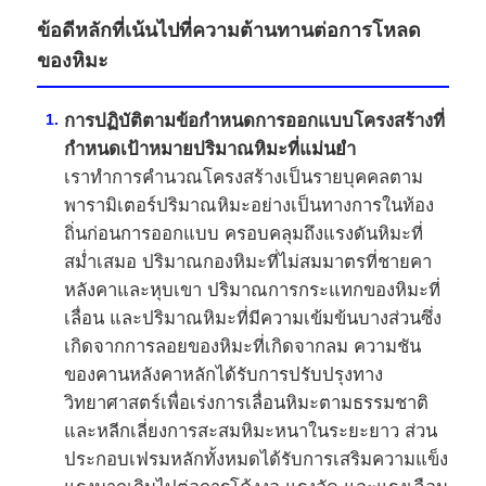
ข้อดีหลักที่เน้นไปที่ความต้านทานต่อการโหลด
วัสดุอาคารเหล็ก
ของหิมะ
การปฏิบัติตามข้อกำหนดการออกแบบโครงสร้างที่
บ้านสัตว์ปีก
กำหนดเป้าหมายปริมาณหิมะที่แม่นยำ
เราทำการคำนวณโครงสร้างเป็นรายบุคคลตาม
โรงเลี้ยงวัว
พารามิเตอร์ปริมาณหิมะอย่างเป็นทางการในท้อง
ถิ่นก่อนการออกแบบ ครอบคลุมถึงแรงดันหิมะที่
โรงเก็บม้า
สม่ำเสมอ ปริมาณกองหิมะที่ไม่สมมาตรที่ชายคา
หลังคาและหุบเขา ปริมาณการกระแทกของหิมะที่
เลื่อน และปริมาณหิมะที่มีความเข้มข้นบางส่วนซึ่ง
โรงจอดรถเหล็ก
เกิดจากการลอยของหิมะที่เกิดจากลม ความชัน
ของคานหลังคาหลักได้รับการปรับปรุงทาง
วิทยาศาสตร์เพื่อเร่งการเลื่อนหิมะตามธรรมชาติ
และหลีกเลี่ยงการสะสมหิมะหนาในระยะยาว ส่วน
ประกอบเฟรมหลักทั้งหมดได้รับการเสริมความแข็ง