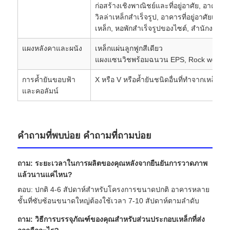
ก่อสร้างเชิงพาณิชย์และที่อยู่อาศัย, อาคาร
วิลล่าเหล็กสำเร็จรูป, อาคารที่อยู่อาศัยเหล
เหล็ก, หอพักสำเร็จรูปของไซต์, สำนักงานไซ
แผงหลังคาและผนัง
เหล็กแผ่นลูกฟูกสีเดียว
แผงแซนวิชพร้อมฉนวน EPS, Rock wool, ใย
การค้ำยันขอบฟ้า
X หรือ V หรือค้ำยันชนิดอื่นที่ทำจากเหล็กฉา
และคอลัมน์
คำถามที่พบบ่อย คำถามที่ถามบ่อย
ถาม: ระยะเวลาในการผลิตของคุณหลังจากยืนยันการวาดภาพ
แล้วนานแค่ไหน?
ตอบ: ปกติ 4-6 สัปดาห์สำหรับโครงการขนาดปกติ อาคารหลาย
ชั้นที่ซับซ้อนขนาดใหญ่ต้องใช้เวลา 7-10 สัปดาห์ตามลำดับ
ถาม: วิธีการบรรจุภัณฑ์ของคุณสำหรับส่วนประกอบเหล็กที่ส่ง