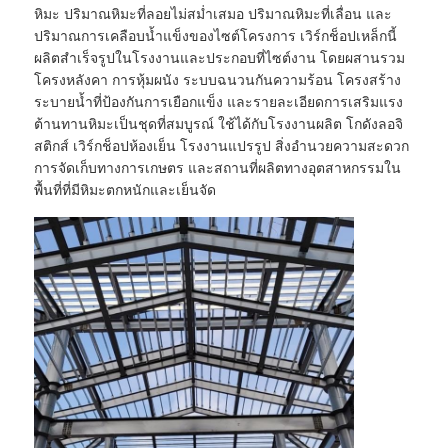
หิมะ ปริมาณหิมะที่ลอยไม่สม่ำเสมอ ปริมาณหิมะที่เลื่อน และ
ปริมาณการเคลือบน้ำแข็งของไซต์โครงการ เวิร์กช็อปเหล็กนี้
ทัวร์โรงงาน
ผลิตสำเร็จรูปในโรงงานและประกอบที่ไซต์งาน โดยผสานรวม
โครงหลังคา การหุ้มผนัง ระบบฉนวนกันความร้อน โครงสร้าง
ระบายน้ำที่ป้องกันการเยือกแข็ง และรายละเอียดการเสริมแรง
การควบคุมคุณภาพ
ต้านทานหิมะเป็นชุดที่สมบูรณ์ ใช้ได้กับโรงงานผลิต โกดังลอจิ
สติกส์ เวิร์กช็อปห้องเย็น โรงงานแปรรูป สิ่งอำนวยความสะดวก
การจัดเก็บทางการเกษตร และสถานที่ผลิตทางอุตสาหกรรมใน
ติดต่อเรา
พื้นที่ที่มีหิมะตกหนักและเย็นจัด
ข่าว
กรณี
บล็อก
ขอใบเสนอราคา