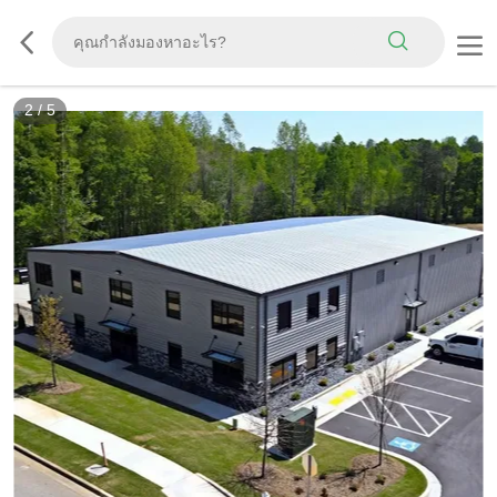
3
/
5