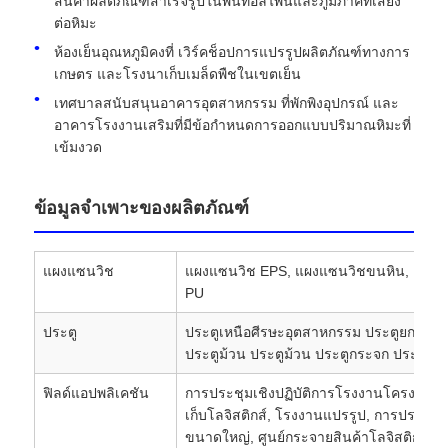
สินค้าผลิตภัณฑ์สำเร็จรูปในพื้นที่อัลไพน์และภูมิภาคที่เสี่ยง
ต่อหิมะ
ห้องเย็นอุณหภูมิคงที่ เวิร์คช็อปการแปรรูปผลิตภัณฑ์ทางการ
เกษตร และโรงนาเก็บเมล็ดพืชในเขตเย็น
เทศบาลสนับสนุนอาคารอุตสาหกรรม ที่พักพิงอุปกรณ์ และ
อาคารโรงงานเสริมที่มีข้อกำหนดการออกแบบปริมาณหิมะที่
เข้มงวด
ข้อมูลจำเพาะของผลิตภัณฑ์
แผงแซนวิช
แผงแซนวิช EPS, แผงแซนวิชขนหิน, แผงแ
PU
ประตู
ประตูเหนือศีรษะอุตสาหกรรม ประตูยกแนวตั
ประตูม้วน ประตูม้วน ประตูกระจก ประตูบาน
ฟิลด์แอปพลิเคชัน
การประชุมเชิงปฏิบัติการโรงงานโครงสร้างเ
เก็บโลจิสติกส์, โรงงานแปรรูป, การประชุม
ขนาดใหญ่, ศูนย์กระจายสินค้าโลจิสติกส์, 