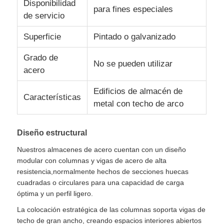
Disponibilidad
para fines especiales
de servicio
Acerca de nosotros
Superficie
Pintado o galvanizado
Grado de
Visita a la fábrica
No se pueden utilizar
acero
Edificios de almacén de
Control de calidad
Características
metal con techo de arco
Contáctenos
Diseño estructural
Nuestros almacenes de acero cuentan con un diseño
Noticias
modular con columnas y vigas de acero de alta
resistencia,normalmente hechos de secciones huecas
cuadradas o circulares para una capacidad de carga
Casos
óptima y un perfil ligero.
La colocación estratégica de las columnas soporta vigas de
El blog
techo de gran ancho, creando espacios interiores abiertos