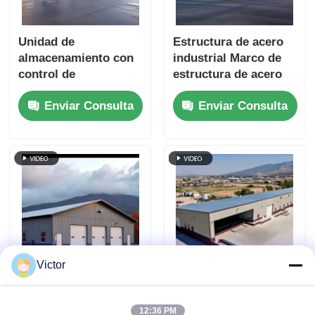
Unidad de
Estructura de acero
almacenamiento con
industrial Marco de
control de
estructura de acero
temperatura de 50m x
Estructura de acero
Enviar Consulta
Enviar Consulta
100m, estructura de
comercial Almacén
acero
Victor
Fábrica de
Instalación rápida
Estructuras de Acero
barata taller de
12:36 PM