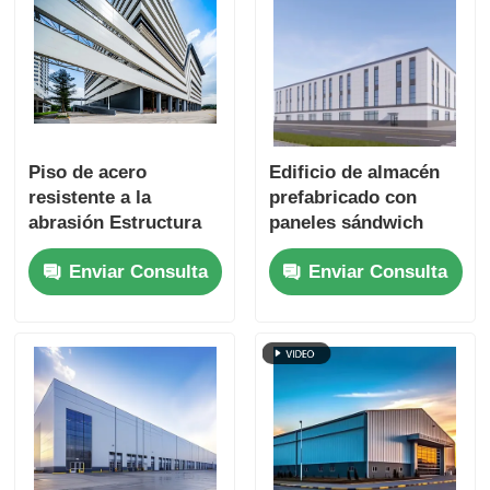
Piso de acero
Edificio de almacén
resistente a la
prefabricado con
abrasión Estructura
paneles sándwich
de acero Almacén
resistentes a la
Enviar Consulta
Enviar Consulta
Consistencia
corrosión para
uniforme del color
pigmentos
del panel
industriales