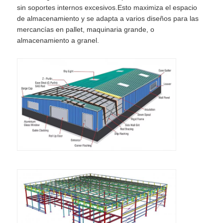
sin soportes internos excesivos.Esto maximiza el espacio
de almacenamiento y se adapta a varios diseños para las
Solicitar una cita
mercancías en pallet, maquinaria grande, o
almacenamiento a granel.
Estructura de acero prefabricada
Almacén de estructura de acero
Taller de estructura de acero
Edificio de estructura de acero
Construcción de estructura de acero
Edificio de marco de acero