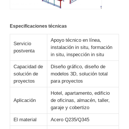
Fabricación de la estructura de acero
Especificaciones técnicas
Material de construcción de acero
Apoyo técnico en línea,
Servicio
instalación in situ, formación
avícola
postventa
in situ, inspección in situ
Capacidad de
Diseño gráfico, diseño de
cobertizo de vacas
solución de
modelos 3D, solución total
proyectos
para proyectos
Cobertizo para caballos
Hotel, apartamento, edificio
Aplicación
de oficinas, almacén, taller,
Garaje de acero
garaje y cobertizo
El material
Acero Q235/Q345