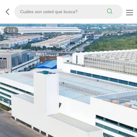
3
/
6