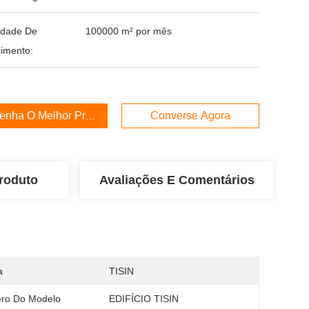
idade De
100000 m² por mês
imento:
enha O Melhor Preço
Converse Agora
roduto
Avaliações E Comentários
a
TISIN
ro Do Modelo
EDIFÍCIO TISIN