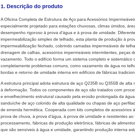
1. Descrição do produto
A Oficina Completa de Estrutura de Aço para Acessórios Impermeáveis ​​
especialmente projetado para estações chuvosas, climas úmidos, áre
desempenho rigoroso à prova d'água e à prova de umidade. Diferent
impermeabilização simples de telhado, esta planta de produção à pr
impermeabilização fechado, cobrindo camadas impermeáveis ​​de telh
drenagem de calhas, acessórios impermeáveis ​​intermitentes, peças de
vazamento. Todo o edifício forma um sistema completo e sistemático 
completamente problemas comuns, como vazamento de água no telhad
bordas e retorno de umidade interna em edifícios de fábricas tradicion
A estrutura principal adota estrutura de aço Q235B ou Q355B de alta re
à deformação. Todos os componentes de aço são tratados com process
e envelhecimento estrutural causado pela erosão prolongada da água 
sanduíche de aço colorido de alta qualidade ou chapas de aço perfil
de emenda hermética. Cooperada com kits completos de acessórios à p
prova de chuva, à prova d'água, à prova de umidade e resistentes a
processamento, fábricas de produção eletrônica, fábricas de aliment
que são sensíveis à água e umidade, garantindo produção interna e