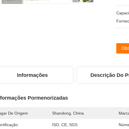
Capac
Fornec
Obt
Informações
Descrição Do P
nformações Pormenorizadas
ugar De Origem
Shandong, China
Marc
rtificação
ISO, CE, SGS
Núme