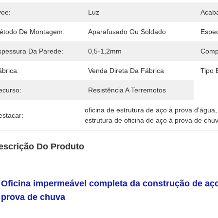
yoe:
Luz
Acaba
étodo De Montagem:
Aparafusado Ou Soldado
Espec
spessura Da Parede:
0,5-1,2mm
Comp
brica:
Venda Direta Da Fábrica
Tipo E
ecurso:
Resistência A Terremotos
oficina de estrutura de aço à prova d'água
,
estacar:
estrutura de oficina de aço à prova de chu
escrição Do Produto
Oficina impermeável completa da construção de aço
prova de chuva