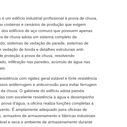
é um edifício industrial profissional à prova de chuva,
as costeiras e cenários de produção que exigem
e dos edifícios de aço comuns que possuem apenas
ova de chuva adota um sistema completo de
ado, sistemas de vedação de parede, sistemas de
 vedação de borda e detalhes estruturais anti-
de proteção à prova de chuva, resolvendo
o, infiltração nas paredes, acúmulo de água nas
ais.
sistência com rigidez geral estável e forte resistência
os antiferrugem e anticorrosão para evitar ferrugem
da chuva. O gabinete do edifício adota painéis
adas com excelente resistência à água e desempenho
rova d'água, a oficina realiza funções completas à
o vento. É amplamente adequado para oficinas de
os, armazéns de armazenamento e fábricas industriais
stável e seca e ambiente de armazenamento durante