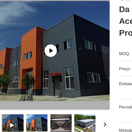
Da
Ace
Pr
MOQ:
Preço:
Embal
Períod
Métod