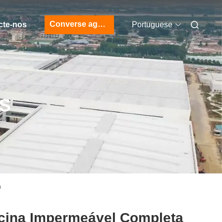
Converse agora
cte-nos
Portuguese
S
a
icina Impermeável Completa