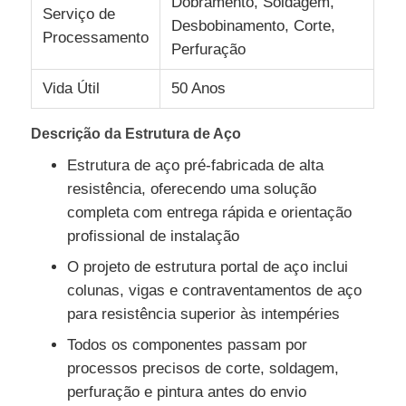
Dobramento, Soldagem,
Serviço de
Desbobinamento, Corte,
Processamento
Solicitar Orçamento
Perfuração
Vida Útil
50 Anos
Estrutura de aço pré -fabricada
Descrição da Estrutura de Aço
Armazém de estrutura de aço
Estrutura de aço pré-fabricada de alta
resistência, oferecendo uma solução
completa com entrega rápida e orientação
Oficina de estrutura de aço
profissional de instalação
O projeto de estrutura portal de aço inclui
Edifício da estrutura de aço
colunas, vigas e contraventamentos de aço
para resistência superior às intempéries
Construção da estrutura de aço
Todos os componentes passam por
processos precisos de corte, soldagem,
perfuração e pintura antes do envio
Edifício da estrutura de aço