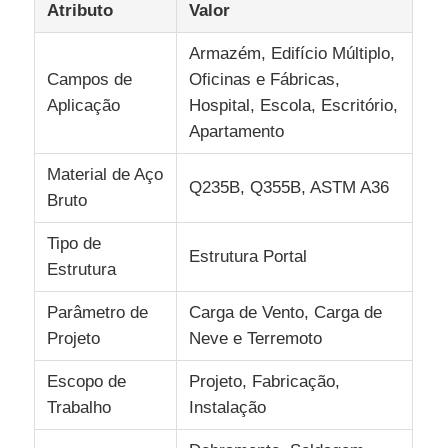
Atributo
Valor
Armazém, Edifício Múltiplo,
Sobre Nós
Campos de
Oficinas e Fábricas,
Aplicação
Hospital, Escola, Escritório,
Visita à Fábrica
Apartamento
Material de Aço
Controle de Qualidade
Q235B, Q355B, ASTM A36
Bruto
Tipo de
Contacte-nos
Estrutura Portal
Estrutura
Notícias
Parâmetro de
Carga de Vento, Carga de
Projeto
Neve e Terremoto
Casos
Escopo de
Projeto, Fabricação,
Trabalho
Instalação
Blogue