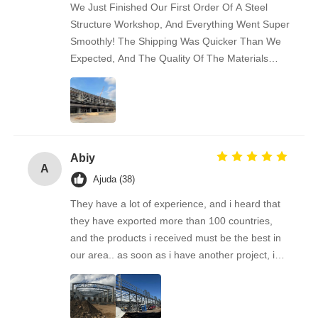
We Just Finished Our First Order Of A Steel
Structure Workshop, And Everything Went Super
Smoothly! The Shipping Was Quicker Than We
Expected, And The Quality Of The Materials
Really Impressed Us — Solid And Well-made.
Communication Was Easy And Friendly
Throughout. We’re Already Recommending This
Supplier To Some Of Our Business Friends.
Great Experience!
Abiy
A
Ajuda (38)
They have a lot of experience, and i heard that
they have exported more than 100 countries,
and the products i received must be the best in
our area.. as soon as i have another project, i& #
39;ll come back to you. Looking forward to the
next cooperation!