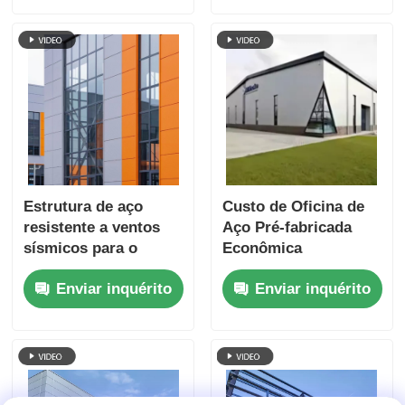
Estrutura de aço
Custo de Oficina de
resistente a ventos
Aço Pré-fabricada
sísmicos para o
Econômica
pessoal Edifício de
Construção de
Enviar inquérito
Enviar inquérito
dormitórios para o
Fábrica Pequena de
campus da fábrica
Custo-Benefício