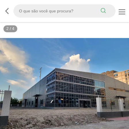
3
/
4