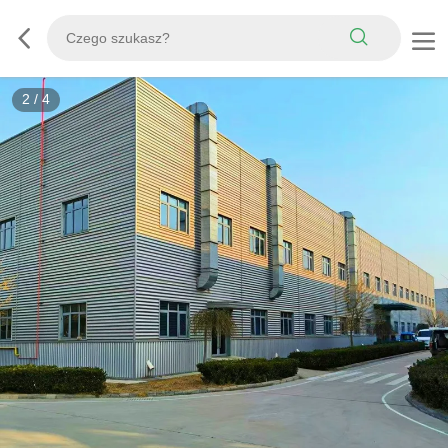
3
/
4