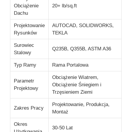
Obciążenie
20+ lb/sq.ft
Dachu
O nas
Projektowanie
AUTOCAD, SOLIDWORKS,
Rysunków
TEKLA
Wycieczka po fabryce
Surowiec
Q235B, Q355B, ASTM A36
Stalowy
Kontrola jakości
Typ Ramy
Rama Portalowa
Skontaktuj się z nami
Obciążenie Wiatrem,
Parametr
Obciążenie Śniegiem i
Projektowy
Nowości
Trzęsieniem Ziemi
Projektowanie, Produkcja,
Zakres Pracy
Sprawy
Montaż
Okres
30-50 Lat
blog
Użytkowania