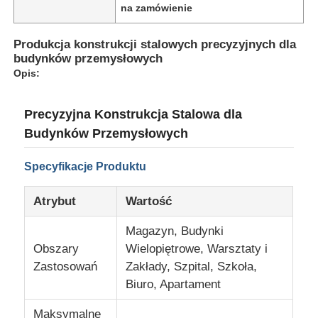
na zamówienie
Produkcja konstrukcji stalowych precyzyjnych dla
budynków przemysłowych
Opis:
Precyzyjna Konstrukcja Stalowa dla
Budynków Przemysłowych
Specyfikacje Produktu
Atrybut
Wartość
Dom
Magazyn, Budynki
Obszary
Wielopiętrowe, Warsztaty i
Zastosowań
Zakłady, Szpital, Szkoła,
Produkty
Biuro, Apartament
Maksymalne
VR Show