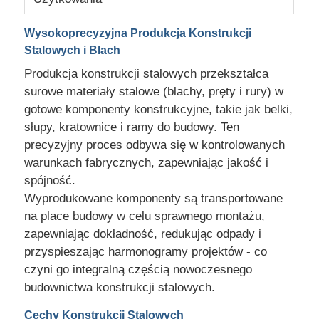
Wysokoprecyzyjna Produkcja Konstrukcji
Poproś o wycenę
Stalowych i Blach
Produkcja konstrukcji stalowych przekształca
Prefabrykowana stalowa konstrukcja
surowe materiały stalowe (blachy, pręty i rury) w
gotowe komponenty konstrukcyjne, takie jak belki,
słupy, kratownice i ramy do budowy. Ten
Stalowa konstrukcja magazynowa
precyzyjny proces odbywa się w kontrolowanych
warunkach fabrycznych, zapewniając jakość i
Warsztaty konstrukcji stalowej
spójność.
Wyprodukowane komponenty są transportowane
na place budowy w celu sprawnego montażu,
Budowa konstrukcji stalowej
zapewniając dokładność, redukując odpady i
przyspieszając harmonogramy projektów - co
Konstrukcja konstrukcji stalowej
czyni go integralną częścią nowoczesnego
budownictwa konstrukcji stalowych.
Budynek ramy stalowej
Cechy Konstrukcji Stalowych