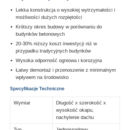
Lekka konstrukcja o wysokiej wytrzymałości i
Wykonanie konstrukcji stalowych
możliwości dużych rozpiętości
Krótszy okres budowy w porównaniu do
Stalowy materiał budowlany
budynków betonowych
20-30% niższy koszt inwestycji niż w
Dom drobiu
przypadku tradycyjnych budynków
Wysoka odporność ogniowa i korozyjna
stodoła dla krów
Łatwy demontaż i przenoszenie z minimalnym
wpływem na środowisko
Stajnia
Specyfikacje Techniczne
Wymiar
Długość x szerokość x
Stalowy garaż
wysokość okapu,
nachylenie dachu
Typ
Jednospadowy,