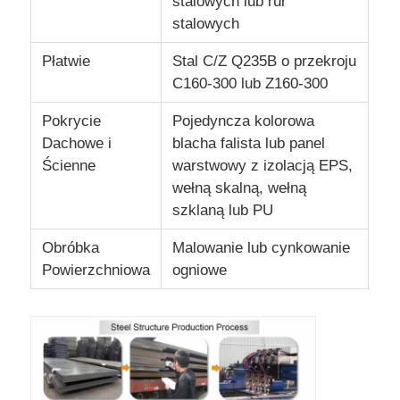
stalowych lub rur
stalowych
Płatwie
Stal C/Z Q235B o przekroju
C160-300 lub Z160-300
Pokrycie
Pojedyncza kolorowa
Dachowe i
blacha falista lub panel
Ścienne
warstwowy z izolacją EPS,
wełną skalną, wełną
szklaną lub PU
Obróbka
Malowanie lub cynkowanie
Powierzchniowa
ogniowe