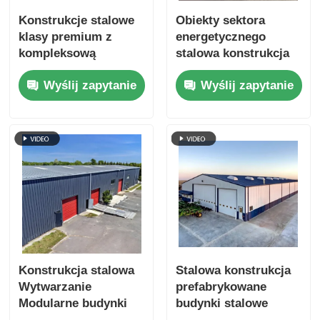
Konstrukcje stalowe
Obiekty sektora
klasy premium z
energetycznego
kompleksową
stalowa konstrukcja
obsługą
prefabrykacja
Wyślij zapytanie
Wyślij zapytanie
posprzedażną,
Komponent
wydajną instalacją i
Modułowy C Z Profil
certyfikatami jakości
Konstrukcja stalowa
Stalowa konstrukcja
Wytwarzanie
prefabrykowane
Modularne budynki
budynki stalowe
Malowane