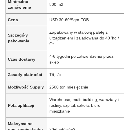
Minimalne
800 m2
zamówienie
Cena
USD 30-60/Sqm FOB
Zapakowany w stalową paletę z
Szczegóły
urządzeniem i załadowana do 40 'hq /
pakowania
Ot
4-6 tygodni po zatwierdzeniu przez
Czas dostawy
sklep
Zasady płatności
T/t, l/c
Możliwość Supply
2500 ton miesięcznie
Warehouse, multi-building, warsztaty i
Pola aplikacji
rośliny, szpital, szkoła, biuro,
mieszkanie
Maksymalne
obciążenie dachu
20+funtów/m2