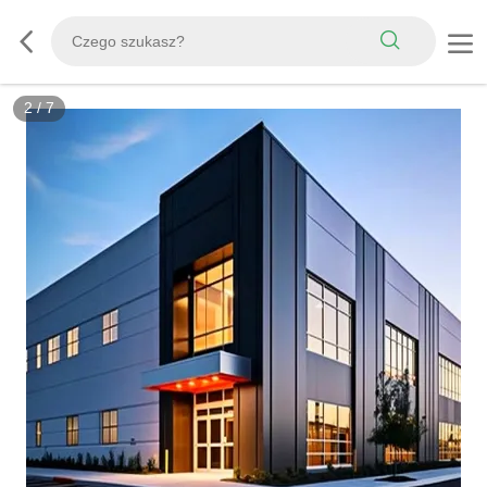
3
/
7