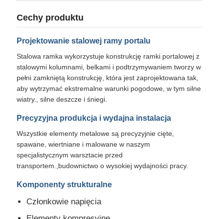
Cechy produktu
Stalowy materiał budowlany
Projektowanie stalowej ramy portalu
Dom drobiu
Stalowa ramka wykorzystuje konstrukcję ramki portalowej z
stalowymi kolumnami, belkami i podtrzymywaniem.tworzy w
pełni zamkniętą konstrukcję, która jest zaprojektowana tak,
stodoła dla krów
aby wytrzymać ekstremalne warunki pogodowe, w tym silne
wiatry., silne deszcze i śniegi.
Stajnia
Precyzyjna produkcja i wydajna instalacja
Wszystkie elementy metalowe są precyzyjnie cięte,
spawane, wiertniane i malowane w naszym
Stalowy garaż
specjalistycznym warsztacie przed
transportem.,budownictwo o wysokiej wydajności pracy.
Komponenty strukturalne
Członkowie napięcia
Elementy kompresyjne