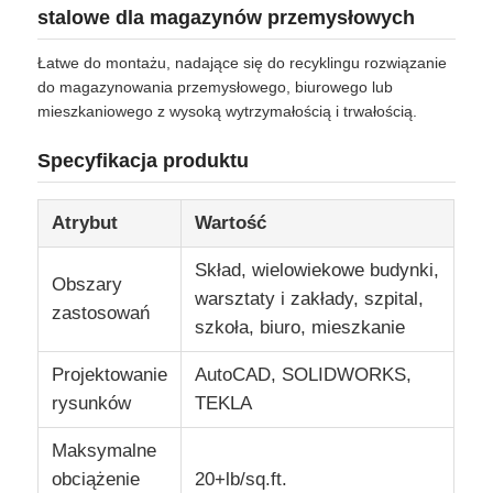
stalowe dla magazynów przemysłowych
Wycieczka po fabryce
Łatwe do montażu, nadające się do recyklingu rozwiązanie
do magazynowania przemysłowego, biurowego lub
mieszkaniowego z wysoką wytrzymałością i trwałością.
Kontrola jakości
Specyfikacja produktu
Skontaktuj się z nami
Atrybut
Wartość
Skład, wielowiekowe budynki,
Nowości
Obszary
warsztaty i zakłady, szpital,
zastosowań
szkoła, biuro, mieszkanie
Sprawy
Projektowanie
AutoCAD, SOLIDWORKS,
rysunków
TEKLA
blog
Maksymalne
obciążenie
20+lb/sq.ft.
Poproś o wycenę