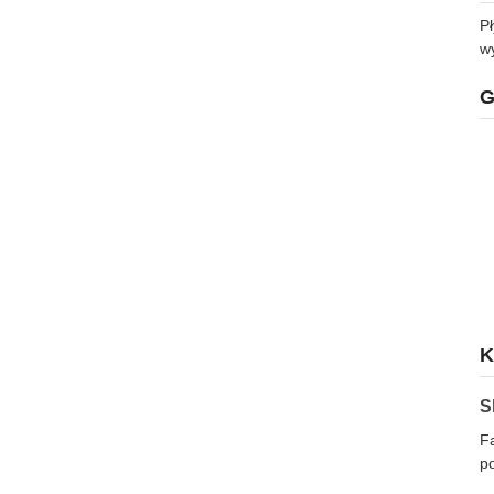
Pł
w
G
K
S
F
p