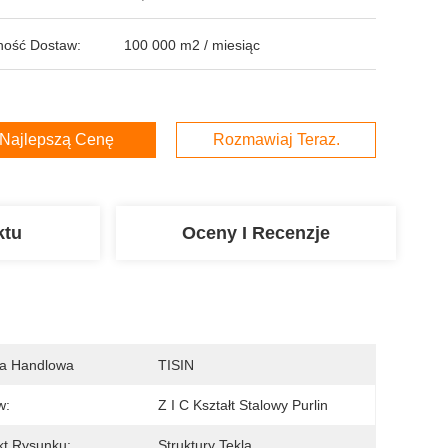
ność Dostaw:
100 000 m2 / miesiąc
Najlepszą Cenę
Rozmawiaj Teraz.
ktu
Oceny I Recenzje
a Handlowa
TISIN
w:
Z I C Kształt Stalowy Purlin
kt Rysunku:
Struktury Tekla