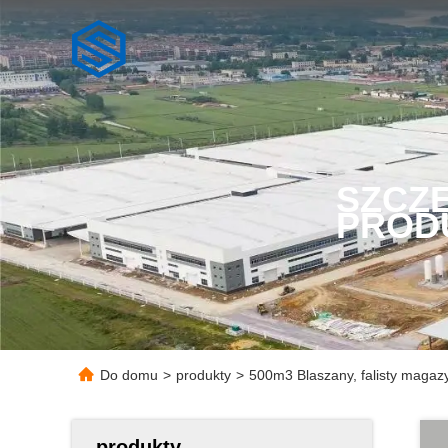
SZCZ
PROD
Do domu
>
produkty
>
500m3 Blaszany, falisty magaz
produkty