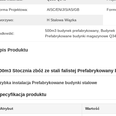
orma Projektowa:
AISC/EN/JIS/AS/GB
Formu
worzywo:
H Stalowa Wiązka
500m3 budynek prefabrykowany
, 
Budynek
dkreślić:
Prefabrykowane budynki magazynowe Q3
pis Produktu
00m3 Stocznia zbóż ze stali falistej Prefabrykowan
zybka instalacja Prefabrykowane budynki stalowe
pecyfikacja produktu
Atrybut
Wartość