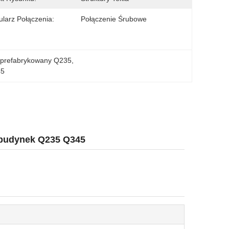
larz Połączenia:
Połączenie Śrubowe
 prefabrykowany Q235
, 
45
y budynek Q235 Q345