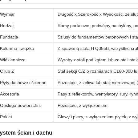
Wymiar
Długość x Szerokość x Wysokość, ze słu
Rodzaj
Ramy portalowe, podwójny nachylony, po
Fundacja
Szlusy do fundamentów betonowych i st
Kolumna i wiązka
Z spawaną stalą H Q355B, wszystkie śru
Włókiennicze
Wyroby z stali pod kątem lub ze stali stal
C lub Z
Stal sekcji C/Z o rozmiarach C160-300 l
Płyty dachowe i ścienne
Pozostałe, z żeliwa lub stali nierdzewnej
Akcesoria
Pasy z reflektorów, wentylatory, rury, ryn
Obsługa powierzchni
Pozostałe, z wyłączeniem:
Pakiet
Głowy i plecy, z wyłączeniem płytek, z w
ystem ścian i dachu