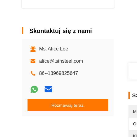
Skontaktuj się z nami
Ms. Alice Lee
alice@tsinsteel.com
86--13969825647
S
Rozmawiaj teraz.
M
O
Kl