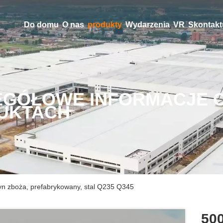
Do domu
O nas
produkty
Wydarzenia
VR
Skontaktu
EGÓŁOWE INFORMACJE 
UKTACH
yn zboża, prefabrykowany, stal Q235 Q345
500