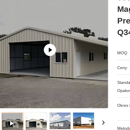
Ma
Pre
Q3
MOQ:
Ceny:
Stand
Opako
Okres 
Metoda