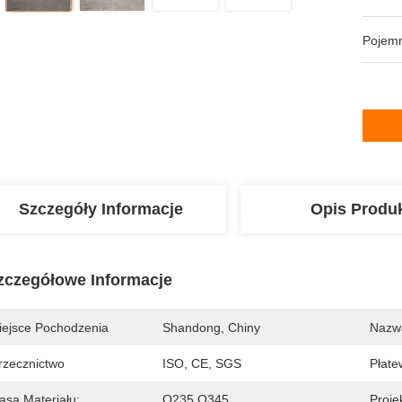
Pojem
Szczegóły Informacje
Opis Produ
zczegółowe Informacje
iejsce Pochodzenia
Shandong, Chiny
Nazw
rzecznictwo
ISO, CE, SGS
Płate
asa Materiału:
Q235 Q345
Proje