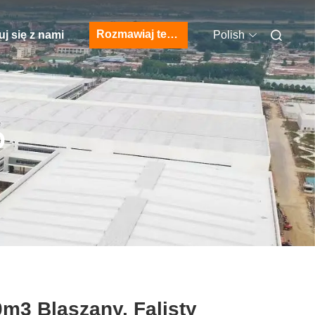
Rozmawiaj teraz.
j się z nami
Polish
O
m3 Blaszany, Falisty