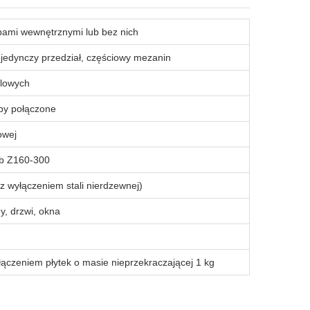
pami wewnętrznymi lub bez nich
jedynczy przedział, częściowy mezanin
alowych
by połączone
owej
ub Z160-300
 (z wyłączeniem stali nierdzewnej)
ny, drzwi, okna
yłączeniem płytek o masie nieprzekraczającej 1 kg