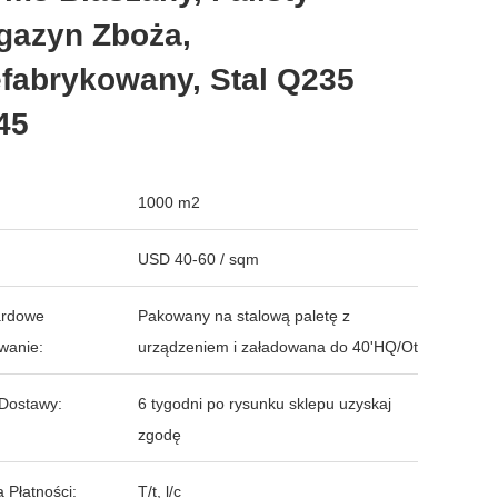
gazyn Zboża,
fabrykowany, Stal Q235
45
1000 m2
USD 40-60 / sqm
ardowe
Pakowany na stalową paletę z
wanie:
urządzeniem i załadowana do 40'HQ/Ot
Dostawy:
6 tygodni po rysunku sklepu uzyskaj
zgodę
 Płatności:
T/t, l/c