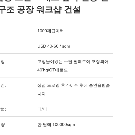
 구조 공장 워크샵 건설
1000제곱미터
USD 40-60 / sqm
장:
고정물이있는 스틸 팔레트에 포장되어
40'hq/OT에로드
간:
상점 드로잉 후 4-6 주 후에 승인을받습
니다
법:
티/티
량:
한 달에 100000sqm