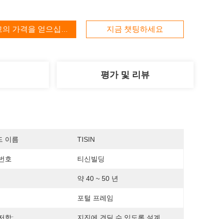
고의 가격을 얻으십시오
지금 챗팅하세요
평가 및 리뷰
드 이름
TISIN
번호
티신빌딩
약 40 ~ 50 년
포털 프레임
저항:
지진에 견딜 수 있도록 설계