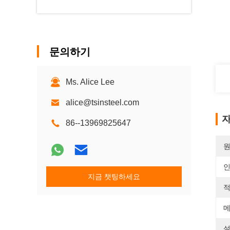
문의하기
Ms. Alice Lee
alice@tsinsteel.com
자
86--13969825647
원
지금 챗팅하세요
적
메
설