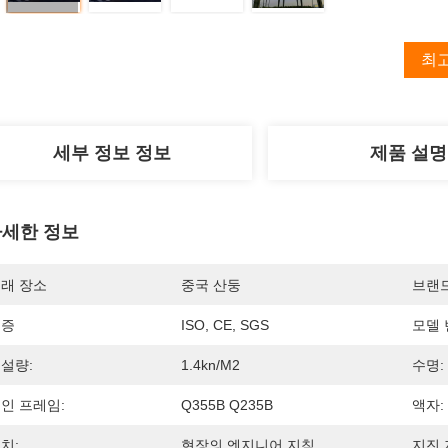
최
세부 정보 정보
제품 설명
세한 정보
래 장소
중국 산둥
브랜
인증
ISO, CE, SGS
모델 
설량:
1.4kn/m2
수명:
인 프레임:
Q355B Q235B
액자:
치:
현장의 엔지니어 지침
지진 