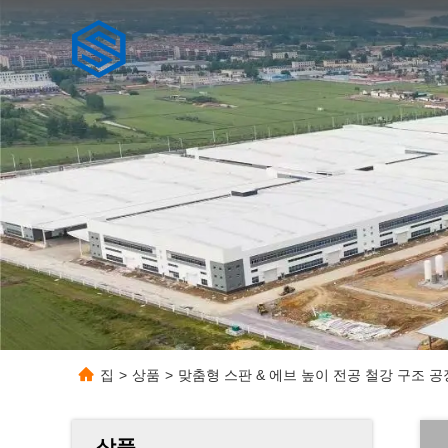
집
>
상품
>
맞춤형 스판 & 에브 높이 전공 철강 구조 
상품