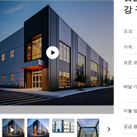
강
모크:
가격:
표준 포
배달 기
지불 방
공급 용