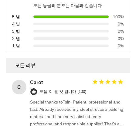
모든 등급의 분포는 다음과 같습니다.
5 별
100%
4 별
0%
3 별
0%
2 별
0%
1 별
0%
모든 리뷰
Carot
C
도움 이 될 것 입니다 (100)
Special thanks toTsin. Patient, professional and
fast. Already received my steel structure building
material and I am very satisfied. Very
professional and responsible supplier! That’s a
amazing building!