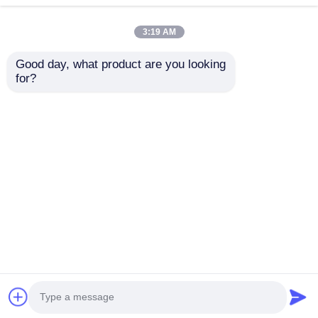
3:19 AM
Good day, what product are you looking 
for?
산업용 강철 구조 건물
마모 저항 강철 구조 금
라틴 워크샵 공장 부식
속 워크샵 건물 부식 색
방지
조를 억제
문의 보내기
문의 보내기
홈
사이트맵
연락처
Desktop Site
사이트맵
개인 정보 정책
품질
조립식 강철 구조
중국 공장.Copyright © 2026
QINGDAO TISIN STEEL STRUCTURE CO.,LTD.
All Rights Reserved.