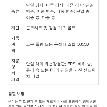
단일 경사, 이중 경사, 다중 경사; 단일
종류
범주, 이중 범주, 다중 범주; 단일 층,
견적 요청
이중 층, 다중 층
재단
콘크리트 및 강철 기초 볼트
조립식 강철 구조
기둥
강철 구조 창고
과
고온 롤링 또는 용접 H 스틸 Q355B
빔
철강 구조 워크숍
지붕
단일 색의 유선강철판; EPS, 바위 솜,
및
유리 솜 또는 PU의 단열을 가진 샌드위
벽
강철 구조 빌딩
치 패널
패널
철강 구조 구조
품질 보장
우리는 제조 전과 후 모든 재료의 검사를 포함하여 광범위한
강철 프레임 빌딩
품질 관리 조치를 실시합니다.우리의 고도로 훈련 된 제조 및