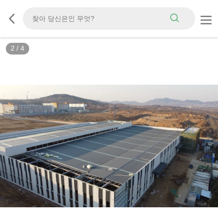
3
/
4