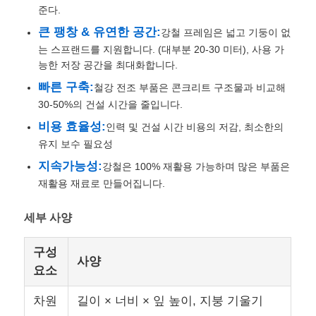
준다.
큰 팽창 & 유연한 공간:
강철 프레임은 넓고 기둥이 없
우리 에 관한 것
는 스프랜드를 지원합니다. (대부분 20-30 미터), 사용 가
능한 저장 공간을 최대화합니다.
공장 투어
빠른 구축:
철강 전조 부품은 콘크리트 구조물과 비교해
30-50%의 건설 시간을 줄입니다.
비용 효율성:
인력 및 건설 시간 비용의 저감, 최소한의
품질 관리
유지 보수 필요성
지속가능성:
강철은 100% 재활용 가능하며 많은 부품은
저희와 연락
재활용 재료로 만들어집니다.
세부 사양
뉴스
구성
사양
사건
요소
차원
길이 × 너비 × 잎 높이, 지붕 기울기
블로그