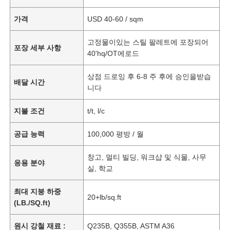
가격
USD 40-60 / sqm
고정물이있는 스틸 팔레트에 포장되어
포장 세부 사항
40'hq/OT에로드
상점 드로잉 후 6-8 주 후에 승인을받습
배달 시간
니다
지불 조건
t/t, l/c
공급 능력
100,000 평방 / 월
창고, 멀티 빌딩, 워크샵 및 식물, 사무
응용 분야
실, 학교
최대 지붕 하중
20+lb/sq.ft
(LB./SQ.ft)
원시 강철 재료 :
Q235B, Q355B, ASTM A36