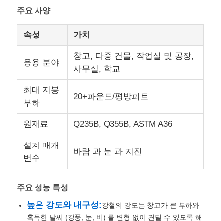
주요 사양
속성
가치
창고, 다중 건물, 작업실 및 공장,
응용 분야
사무실, 학교
최대 지붕
20+파운드/평방피트
부하
원재료
Q235B, Q355B, ASTM A36
설계 매개
바람 과 눈 과 지진
집
변수
제품
주요 성능 특성
높은 강도와 내구성:
강철의 강도는 창고가 큰 부하와
혹독한 날씨 (강풍, 눈, 비) 를 변형 없이 견딜 수 있도록 해
VR 쇼