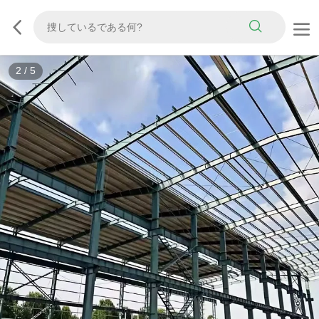
3
/
5