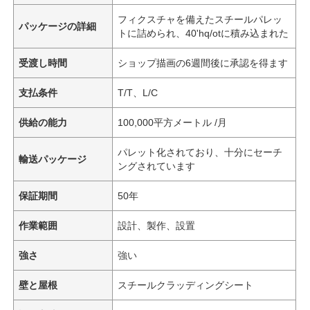
フィクスチャを備えたスチールパレッ
パッケージの詳細
トに詰められ、40'hq/otに積み込まれた
受渡し時間
ショップ描画の6週間後に承認を得ます
支払条件
T/T、L/C
供給の能力
100,000平方メートル /月
パレット化されており、十分にセーチ
輸送パッケージ
ングされています
保証期間
50年
作業範囲
設計、製作、設置
強さ
強い
壁と屋根
スチールクラッディングシート