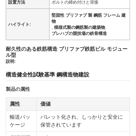
設置方法
ボルトの締め付けと溶接
堅固性 プリファブ 製 鋼筋 フレーム 建
物
ハイライト:
,
模様式製の鋼筋製の建築物
,
プレハブの競技場の鉄骨構造
耐久性のある鉄筋構造 プリファブ鉄筋ビル モジュー
ル型
説明:
構造健全性試験基準 鋼構造物建設
製品の属性
属性
価値
輸送パッ
パレット化され、しっかりと安全に
ケージ
保管されています