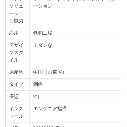
ソリュ
ーション
ーショ
ン能力
応用
鉄鋼工場
デザイ
モダンな
ンスタ
イル
原産地
中国（山東省）
タイプ
鋼鉄
保証
2年
インス
エンジニア指導
トール