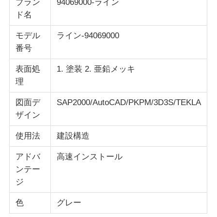
ブラン
94069000-ライン
ド名
モデル
ライン-94069000
番号
表面処
1. 塗装 2. 亜鉛メッキ
理
図面デ
SAP2000/AutoCAD/PKPM/3D3S/TEKLA
ザイン
使用法
建設構造
アドバ
高速インストール
ンテー
ジ
色
グレー