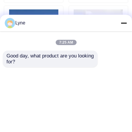
Lyne
7:25 AM
Good day, what product are you looking 
for?
ポータルフレーム 鋼筋
製鉄製鉄構造 建築 野
構造 建設 50mm
菜 ワークショップ 鋼
75mm 100mm 150mm
鉄構造 オフィス ビラ
200mm 250mm パネル
ビル
お問い合わせを送信
お問い合わせを送信
ホーム
企業情報
お問い合わせ
Desktop Site
地図
プライバシーポリシー規約