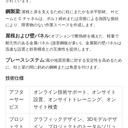
されています。
鋼製梁:
屋根と床を支えるために柱にまたがる水平部材。 H ビ
鉄骨構造の製作
ームと C チャネルは、ボルト締めまたは溶接による強固な接続
により、障害物のない作業スペースを作成します。
鉄骨建築材料
屋根および壁パネル:
オプションで断熱材を備えた、軽量で
耐久性のある金属パネル (波形鋼板が多い)。金属製の壁パネルは
迅速な設置と鉄骨構造との互換性を提供します。
鶏舎
ブレースシステム:
風や地震荷重に対する安定性を高めるため
に、柱と梁の間に斜めの鋼棒または角度を付けます。
牛棚
技術仕様
馬の棚
アフタ
オンライン技術サポート、オンサイト
ーサー
設置、オンサイトトレーニング、オン
スチールガレージ
ビス
サイト検査
プロジ
グラフィックデザイン、3Dモデルデザ
ェクト
イン、プロジェクトのトータルソリュ