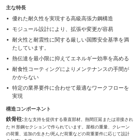
主な特長
引金 を 求め て ください
優れた耐久性を実現する高級高張力鋼構造
モジュール設計により、拡張や変更が容易
プレハブ鋼構造
耐火性と耐震性に関する厳しい国際安全基準を満
たしています。
鋼構造倉庫
熱伝達を最小限に抑えてエネルギー効率を高める
耐食性コーティングによりメンテナンスの手間が
スチール構造ワークショップ
かからない
特定の業界要件に合わせて最適なワークフローを
鋼構造の建物
実現
構造コンポーネント
鋼構造構造
鉄骨柱:
主な支持を提供する垂直部材。熱間圧延または溶接され
た H 形鋼セクションで作られています。屋根の重量、クレーン
の荷重、追加の生きた/死んだ荷重などの荷重要件に応じて設計
スチールフレームビルディング