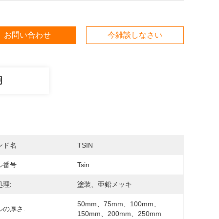
お問い合わせ
今雑談しなさい
明
ンド名
TSIN
ル番号
Tsin
理:
塗装、亜鉛メッキ
50mm、75mm、100mm、
ルの厚さ:
150mm、200mm、250mm