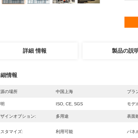
詳細 情報
製品の説
詳細情報
起源の場所
中国上海
ブラ
証明
ISO, CE, SGS
モデ
ザインオプション:
多用途
表面処
スタマイズ:
利用可能
パネ