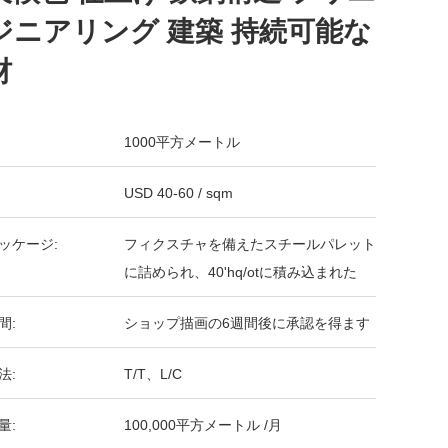
ジニアリング 建築 持続可能な
材
1000平方メートル
USD 40-60 / sqm
ッケージ:
フィクスチャを備えたスチールパレット
に詰められ、40'hq/otに積み込まれた
間:
ショップ描画の6週間後に承認を得ます
法:
T/T、L/C
量:
100,000平方メートル /月