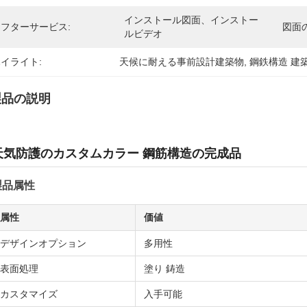
インストール図面、インストー
フターサービス:
図面
ルビデオ
イライト:
天候に耐える事前設計建築物
, 
鋼鉄構造 建
製品の説明
天気防護のカスタムカラー 鋼筋構造の完成品
製品属性
属性
価値
デザインオプション
多用性
表面処理
塗り 鋳造
カスタマイズ
入手可能