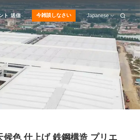
今雑談しなさい
ント
送信
Japanese
天候色 仕上げ 鉄鋼構造 プリエ