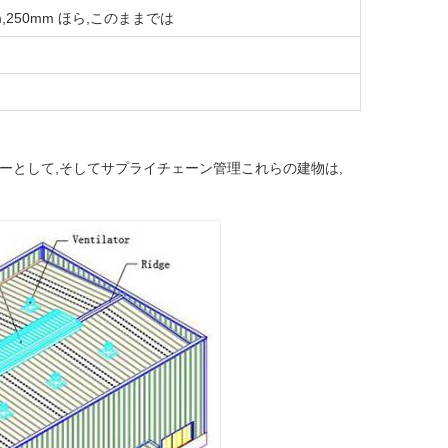
0mm,250mm ほら,このままでは
ターとして,そしてサプライチェーン管理これらの建物は,