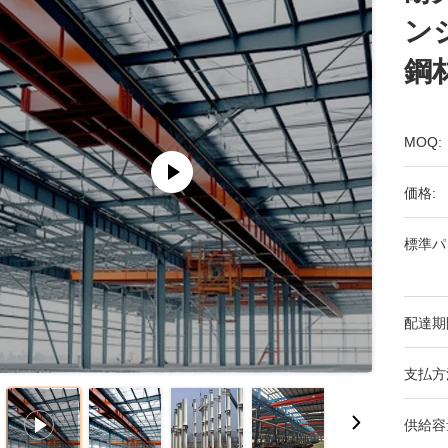
ン
鋼
MOQ:
価格:
標準パ
配達期
支払方
供給容