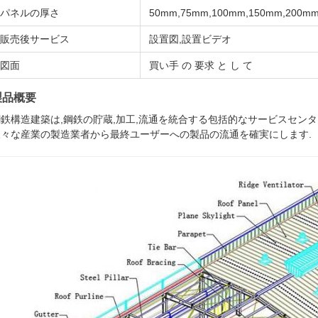
パネルの厚さ
50mm,75mm,100mm,150mm,20
販売後サービス
設置図,設置ビデオ
図面
買い手 の 要求 と し て
製品概要
鋼鉄構造建築は,鋼鉄の貯蔵,加工,流通を統合する包括的なサービスセン
様々な産業の製造業者から最終ユーザーへの製品の流通を確実にします.