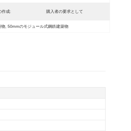
の作成:
購入者の要求として
築物
, 
50mmのモジュール式鋼鉄建築物