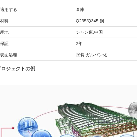
適用する
倉庫
材料
Q235/Q345 鋼
産地
シャン東,中国
保証
2年
表面処理
塗装,ガルバン化
プロジェクトの例