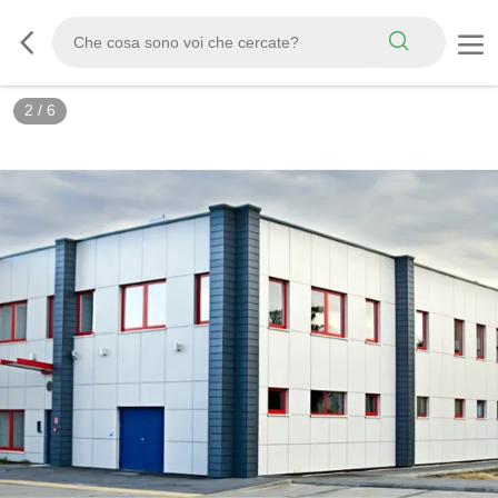
3
/
6