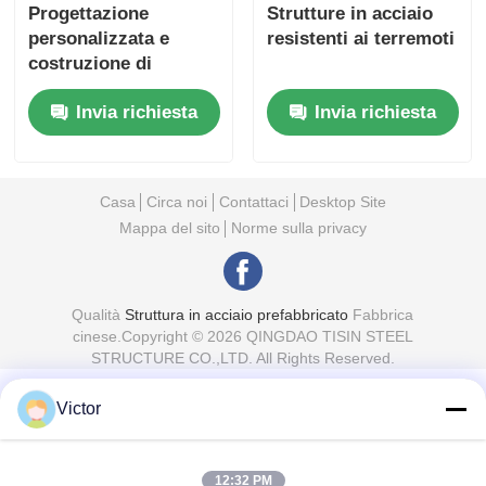
Progettazione
Strutture in acciaio
personalizzata e
resistenti ai terremoti
costruzione di
strutture in acciaio
Invia richiesta
Invia richiesta
antiruggine per
logistica e stoccaggio
Casa
Circa noi
Contattaci
Desktop Site
Mappa del sito
Norme sulla privacy
Qualità
Struttura in acciaio prefabbricato
Fabbrica
cinese.Copyright © 2026 QINGDAO TISIN STEEL
STRUCTURE CO.,LTD. All Rights Reserved.
Victor
12:32 PM