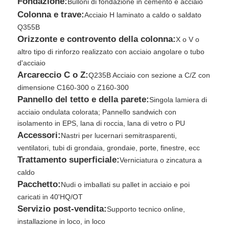
Fondazione:
Bulloni di fondazione in cemento e acciaio
Colonna e trave:
Acciaio H laminato a caldo o saldato
Q355B
Orizzonte e controvento della colonna:
X o V o
altro tipo di rinforzo realizzato con acciaio angolare o tubo
d'acciaio
Arcareccio C o Z:
Q235B Acciaio con sezione a C/Z con
dimensione C160-300 o Z160-300
Pannello del tetto e della parete:
Singola lamiera di
acciaio ondulata colorata; Pannello sandwich con
isolamento in EPS, lana di roccia, lana di vetro o PU
Accessori:
Nastri per lucernari semitrasparenti,
ventilatori, tubi di grondaia, grondaie, porte, finestre, ecc
Trattamento superficiale:
Verniciatura o zincatura a
caldo
Pacchetto:
Nudi o imballati su pallet in acciaio e poi
caricati in 40'HQ/OT
Servizio post-vendita:
Supporto tecnico online,
installazione in loco, in loco