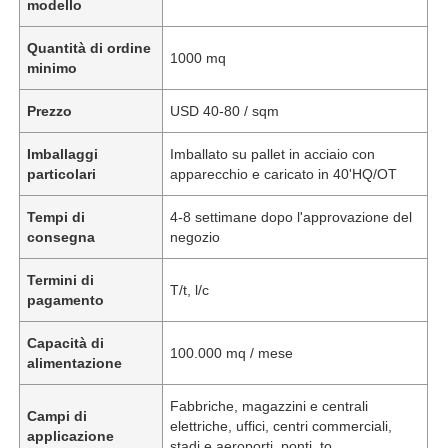
modello
Quantità di ordine
1000 mq
minimo
Prezzo
USD 40-80 / sqm
Imballaggi
Imballato su pallet in acciaio con
particolari
apparecchio e caricato in 40'HQ/OT
Tempi di
4-8 settimane dopo l'approvazione del
consegna
negozio
Termini di
T/t, l/c
pagamento
Capacità di
100.000 mq / mese
alimentazione
Fabbriche, magazzini e centrali
Campi di
elettriche, uffici, centri commerciali,
applicazione
stadi e aeroporti, ponti, to