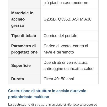
più piani o case moderne
Materiale in
Visita alla fabbrica
acciaio
Q235B, Q355B, ASTM A36
grezzo
Controllo della qualità
Tipo di telaio
Cornice del portale
Contattaci
Parametro di
Carico di vento, carico di
progettazione
neve e terremoto
Notizie
Due strati di verniciatura
Superficie
antiruggine o zincati a caldo
Casi
Durata
Circa 40~50 anni
Blog
Costruzione di strutture in acciaio durevole
prefabbricato multiuso
Chiedi un preventivo
La costruzione di strutture in acciaio si riferisce al processo