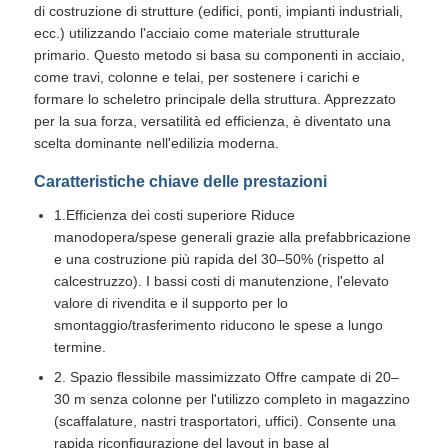
di costruzione di strutture (edifici, ponti, impianti industriali,
ecc.) utilizzando l'acciaio come materiale strutturale
Struttura in acciaio prefabbricato
primario. Questo metodo si basa su componenti in acciaio,
come travi, colonne e telai, per sostenere i carichi e
formare lo scheletro principale della struttura. Apprezzato
Magazzino della struttura in acciaio
per la sua forza, versatilità ed efficienza, è diventato una
scelta dominante nell'edilizia moderna.
Workshop della struttura in acciaio
Caratteristiche chiave delle prestazioni
1.Efficienza dei costi superiore​ Riduce
manodopera/spese generali grazie alla prefabbricazione
Edificio della struttura in acciaio
e una costruzione più rapida del 30–50% (rispetto al
calcestruzzo). I bassi costi di manutenzione, l'elevato
valore di rivendita e il supporto per lo
Costruzione della struttura in acciaio
smontaggio/trasferimento riducono le spese a lungo
termine.​
Edificio a telaio in acciaio
2. Spazio flessibile massimizzato Offre campate di 20–
30 m senza colonne per l'utilizzo completo in magazzino
(scaffalature, nastri trasportatori, uffici). Consente una
Montaggio della struttura d'acciaio
rapida riconfigurazione del layout in base al