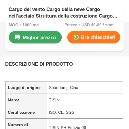
Cargo del vento Cargo della neve Cargo
dell'acciaio Struttura della costruzione Cargo
dei cuscinetti stadi centri commerciali
MOQ：1000 mq
Prezzo：USD 40-80 / sqm
Ora chiacchieri
Miglior prezzo
DESCRIZIONE DI PRODOTTO
Luogo di origine
Shandong, Cina
Marca
TISIN
Certificazione
ISO, CE, SGS
Numero di
TISIN-PH-Edilizia 06