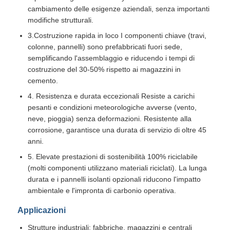
cambiamento delle esigenze aziendali, senza importanti
modifiche strutturali.​
Materiale da costruzione in acciaio
3.Costruzione rapida in loco​ I componenti chiave (travi,
colonne, pannelli) sono prefabbricati fuori sede,
pollame
semplificando l'assemblaggio e riducendo i tempi di
costruzione del 30-50% rispetto ai magazzini in
cemento.​
capannone
4. Resistenza e durata eccezionali Resiste a carichi
pesanti e condizioni meteorologiche avverse (vento,
neve, pioggia) senza deformazioni. Resistente alla
Capannone per cavalli
corrosione, garantisce una durata di servizio di oltre 45
anni.​
Garage in acciaio
5. Elevate prestazioni di sostenibilità​ 100% riciclabile
(molti componenti utilizzano materiali riciclati). La lunga
durata e i pannelli isolanti opzionali riducono l'impatto
ambientale e l'impronta di carbonio operativa.
Applicazioni
Strutture industriali: fabbriche, magazzini e centrali