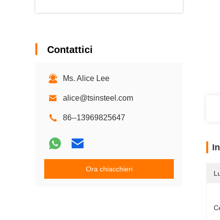
Contattici
Ms. Alice Lee
alice@tsinsteel.com
86--13969825647
I
Ora chiacchieri
L
Ce