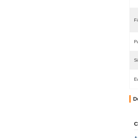
Fi
P
S
Ev
D
C