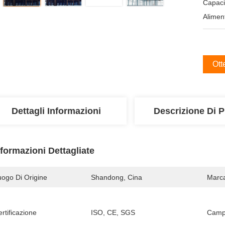
Capaci
Alimen
Ott
Dettagli Informazioni
Descrizione Di P
nformazioni Dettagliate
uogo Di Origine
Shandong, Cina
Marc
rtificazione
ISO, CE, SGS
Campi