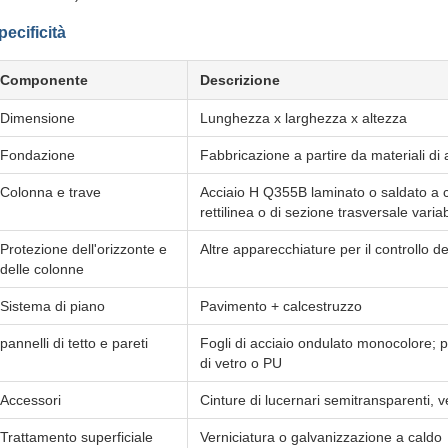
pecificità
Componente
Descrizione
Dimensione
Lunghezza x larghezza x altezza
Fondazione
Fabbricazione a partire da materiali di 
Colonna e trave
Acciaio H Q355B laminato o saldato a cal
rettilinea o di sezione trasversale variab
Protezione dell'orizzonte e
Altre apparecchiature per il controllo de
delle colonne
Sistema di piano
Pavimento + calcestruzzo
pannelli di tetto e pareti
Fogli di acciaio ondulato monocolore; p
di vetro o PU
Accessori
Cinture di lucernari semitransparenti, ven
Trattamento superficiale
Verniciatura o galvanizzazione a caldo