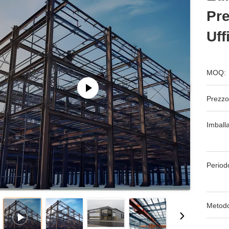
Pre
Uff
MOQ:
Prezzo
Imball
Period
Metodo