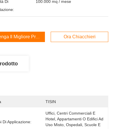
tà Di
100.000 mq / mese
tazione:
enga Il Migliore Prezzo
Ora Chiacchieri
rodotto
a
TISIN
Uffici, Centri Commerciali E 
Hotel, Appartamenti O Edifici Ad 
 Di Applicazione:
Uso Misto, Ospedali, Scuole E 