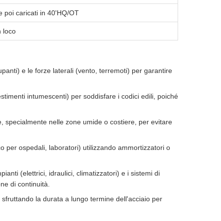
 e poi caricati in 40'HQ/OT
n loco
upanti) e le forze laterali (vento, terremoti) per garantire
stimenti intumescenti) per soddisfare i codici edili, poiché
ne, specialmente nelle zone umide o costiere, per evitare
co per ospedali, laboratori) utilizzando ammortizzatori o
anti (elettrici, idraulici, climatizzatori) e i sistemi di
ne di continuità.
, sfruttando la durata a lungo termine dell'acciaio per