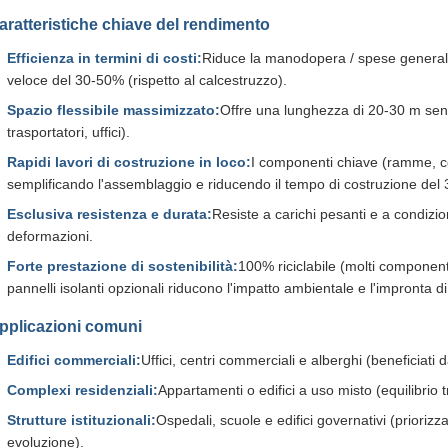
aratteristiche chiave del rendimento
Efficienza in termini di costi:
Riduce la manodopera / spese generali 
veloce del 30-50% (rispetto al calcestruzzo).
Spazio flessibile massimizzato:
Offre una lunghezza di 20-30 m senz
trasportatori, uffici).
Rapidi lavori di costruzione in loco:
I componenti chiave (ramme, co
semplificando l'assemblaggio e riducendo il tempo di costruzione del
Esclusiva resistenza e durata:
Resiste a carichi pesanti e a condizion
deformazioni.
Forte prestazione di sostenibilità:
100% riciclabile (molti componenti 
pannelli isolanti opzionali riducono l'impatto ambientale e l'impronta d
pplicazioni comuni
Edifici commerciali:
Uffici, centri commerciali e alberghi (beneficiat
Complexi residenziali:
Appartamenti o edifici a uso misto (equilibrio tr
Strutture istituzionali:
Ospedali, scuole e edifici governativi (priorizza
evoluzione).