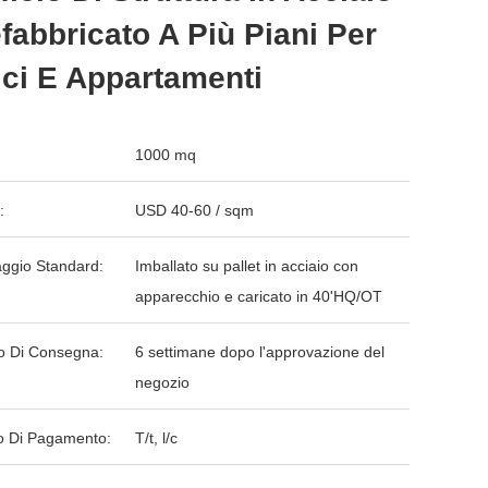
fabbricato A Più Piani Per
ici E Appartamenti
1000 mq
:
USD 40-60 / sqm
aggio Standard:
Imballato su pallet in acciaio con
apparecchio e caricato in 40'HQ/OT
o Di Consegna:
6 settimane dopo l'approvazione del
negozio
 Di Pagamento:
T/t, l/c