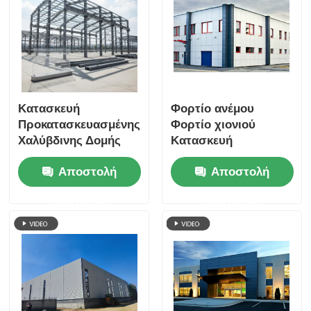
Κατασκευή
Φορτίο ανέμου
Προκατασκευασμένης
Φορτίο χιονιού
Χαλύβδινης Δομής
Κατασκευή
Πορτάλ για
μεταλλικών
Αποστολή
Αποστολή
Βιομηχανική Χρήση
κατασκευών
Φέρουσα ικανότητα
ερώτησης
ερώτησης
στάδια εμπορικά
κέντρα