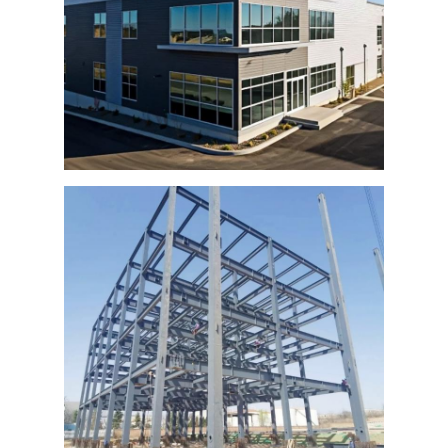
Χάλυβας Δομικό Υλικό
πουλερικά
αγελαδινό υπόστεγο
Στάβλος αλόγων
Γκαράζ από χάλυβα