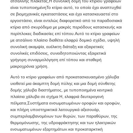
ατσάλινης πλακέτας,Η συνολική δομή του κτιρίου γραφείων
είναι τυποποιημένηΤο κτίριο αυτό, το οποίο έχει αναπτυχθεί
σε βιομηχανικές εγκαταστάσεις και έχει κατασκευαστεί στο
Επισκέψεις στο εργοστάσιο
εργοστάσιο, είναι εντελώς διαφορετικό από τα παραδοσιακά
κτίρια από σκυρόδεμα με μακρές περιόδους κατασκευής και
περίπλοκες διαδικασίες επί τόπου.Αυτό το κτίριο γραφείων
Έλεγχος Ποιότητας
με ατσάλινο πλαίσιο διαθέτει ελαφρύ δομικό σχέδιο, υψηλή
συνολική ακαμψία, ευέλικτη διάταξη και εξαιρετικές
συνολικές επιδόσεις, συνειδητοποιώντας εξαιρετικά
Επικοινωνήστε μαζί μας
γρήγορη συναρμολόγηση επί τόπου και σταθερή
μακροχρόνια χρήση.
Ειδήσεις
Αυτό το κτίριο γραφείων από προκατασκευασμένο χάλυβα
υιοθετεί μια άκαμπτη δομή πύλης και μια δομή σύνθετης
δομής χάλυβα διαστήματος, με τυποποιημένα κεντρικά
Υποθέσεις
πλαίσια χάλυβα σε σχήμα H, ελαφριά δευτερογενή
πέλματα,Συστήματα ενσωματωμένων οροφών και οροφών,
και πλήρη υποστηρικτικά λειτουργικά αξεσουάρ,
Ιστολόγιο
συμπεριλαμβανομένων των θυρών, των παραθύρων, της
θερμομόνωσης, της υδροφράκτησης και των ηλεκτρικών
ενσωματωμένων εξαρτημάτων.και προκαταρκτική
Ζητήστε Προσφορά