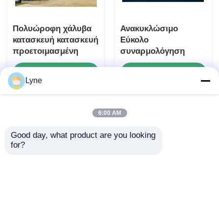
Πολυώροφη χάλυβα
Ανακυκλώσιμο
κατασκευή κατασκευή
Εύκολο
προετοιμασμένη
συναρμολόγηση
εμπορική για
Μεταλλική δομή
Αποστολή
Αποστολή
αποθήκη σχολείο
κατασκευή Γρήγορη
Lyne
κατασκευή
ερώτησης
ερώτησης
Αρχική Σελίδα
Περίπου εμείς
επαφή
Desktop Site
6:00 AM
Sitemap
Πολιτική μυστικότητας
Good day, what product are you looking 
for?
Ποιότητα
Προκατασκευασμένη δομή χάλυβα
Κίνα
εργοστάσιο.Copyright © 2026 QINGDAO TISIN
STEEL STRUCTURE CO.,LTD. All Rights
Reserved.