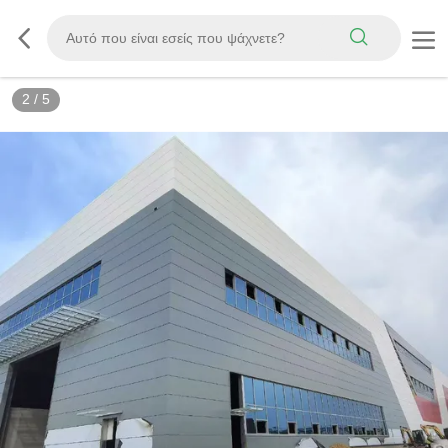
3
/
5