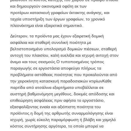
και δημιουργούν οικονομικά οφέλη εκ των
προτέρων.κατασκευή γραφείων έκτακτης ανάγκης, και
ταχεία υποστήριξη των έργων γραφείων, το χρονικό
πλεονέκτημα είναι εξαιρετικά σημαντικό.
Δεύτερον, τα προϊόντα μας έχουν εξαιρετική δομική
ασφάλεια και σταθερή συνολική ποιότητα.με
βελτιστοποιημένο υπολογισμό δομικών πιέσεων, σταθερή
αντοχή του πλαισίου, καλή ευελιξία και ισχυρή αντοχή στον
άνεμο και τους σεισμούς.Ο τυποποιημένος τρόπος
παραγωγής σε εργοστάσια αποφεύγει πλήρως τα
προβλήματα αστάθειας ποιότητας που προκαλούνται από
την χειροκίνητη κατασκευή παραδοσιακών κτιρίωνΚάθε
παρτίδα από ατσάλινα εξαρτήματα υποβάλλεται σε
αυστηρή βαθμονόμηση μεγέθους, δοκιμές απόδοσης και
επιθεώρηση ασφάλειας πριν αφήσει το εργοστάσιο,
εξασφαλίζοντας ενιαία και αξιόπιστη ποιότητα του
προϊόντος.η δομή της αρθρωτής συναρμολόγησης είναι
ισχυρή, χωρίς εύκολη παραμόρφωση ή βλάβη και χαμηλό
κόστος συντήρησης αργότερα, το οποίο μπορεί να