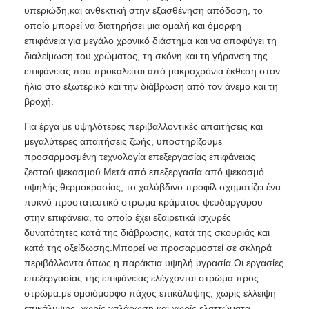
υπεριώδη,και ανθεκτική στην εξασθένηση απόδοση, το
οποίο μπορεί να διατηρήσει μια ομαλή και όμορφη
επιφάνεια για μεγάλο χρονικό διάστημα και να αποφύγει τη
διαλείμωση του χρώματος, τη σκόνη και τη γήρανση της
επιφάνειας που προκαλείται από μακροχρόνια έκθεση στον
ήλιο στο εξωτερικό και την διάβρωση από τον άνεμο και τη
βροχή.
Για έργα με υψηλότερες περιβαλλοντικές απαιτήσεις και
μεγαλύτερες απαιτήσεις ζωής, υποστηρίζουμε
προσαρμοσμένη τεχνολογία επεξεργασίας επιφάνειας
ζεστού ψεκασμού.Μετά από επεξεργασία από ψεκασμό
υψηλής θερμοκρασίας, το χαλύβδινο προφίλ σχηματίζει ένα
πυκνό προστατευτικό στρώμα κράματος ψευδαργύρου
στην επιφάνεια, το οποίο έχει εξαιρετικά ισχυρές
δυνατότητες κατά της διάβρωσης, κατά της σκουριάς και
κατά της οξείδωσης.Μπορεί να προσαρμοστεί σε σκληρά
περιβάλλοντα όπως η παράκτια υψηλή υγρασία.Οι εργασίες
επεξεργασίας της επιφάνειας ελέγχονται στρώμα προς
στρώμα.με ομοιόμορφο πάχος επικάλυψης, χωρίς έλλειψη
επικάλυψης, χωρίς χαλάρωση και χωρίς ελαττώματα,