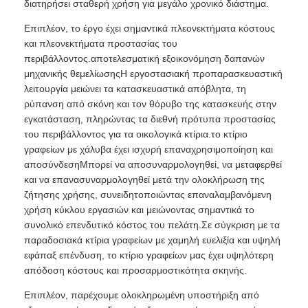
διατηρήσει σταθερή χρήση για μεγάλο χρονικό διάστημα.
Επιπλέον, το έργο έχει σημαντικά πλεονεκτήματα κόστους
και πλεονεκτήματα προστασίας του
περιβάλλοντος.αποτελεσματική εξοικονόμηση δαπανών
μηχανικής θεμελίωσηςΗ εργοστασιακή προπαρασκευαστική
λειτουργία μειώνει τα κατασκευαστικά απόβλητα, τη
ρύπανση από σκόνη και τον θόρυβο της κατασκευής στην
εγκατάσταση, πληρώντας τα διεθνή πρότυπα προστασίας
του περιβάλλοντος για τα οικολογικά κτίρια.το κτίριο
γραφείων με χάλυβα έχει ισχυρή επαναχρησιμοποίηση και
αποσύνδεσηΜπορεί να αποσυναρμολογηθεί, να μεταφερθεί
και να επανασυναρμολογηθεί μετά την ολοκλήρωση της
ζήτησης χρήσης, συνειδητοποιώντας επαναλαμβανόμενη
χρήση κύκλου εργασιών και μειώνοντας σημαντικά το
συνολικό επενδυτικό κόστος του πελάτη.Σε σύγκριση με τα
παραδοσιακά κτίρια γραφείων με χαμηλή ευελιξία και υψηλή
εφάπαξ επένδυση, το κτίριο γραφείων μας έχει υψηλότερη
απόδοση κόστους και προσαρμοστικότητα σκηνής.
Επιπλέον, παρέχουμε ολοκληρωμένη υποστήριξη από