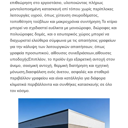
επιθεώρηση στο εργοστάσιο, υλοποιώντας πλήρως
μοντελοποιημένη κατασκευή επί τόπου χωρίς περίπλοκες
Προκατασκευασμένη δομή χάλυβα
λειτουργίες υγρού, όπως χύτευση σκυροδέματος,
τοποθέτηση τούβλων και μακροχρόνια συντήρηση.Το κτίριο
μπορεί να σχεδιαστεί ευέλικτα με μονοώροφο, διώροφες και
Αποθήκη δομής χάλυβα
πολυώροφες δομές, και ο εσωτερικός χώρος μπορεί να
διαχωριστεί ελεύθερα σύμφωνα με τις απαιτήσεις γραφείων
για την κάλυψη των λειτουργικών απαιτήσεων, όπως
Εργαστήριο δομής χάλυβα
γραφεία προσωπικού, αίθουσες συνεδριάσεων,αίθουσες
υποδοχήςΕπιπλέον, το προϊόν έχει εξαιρετική αντοχή στον
άνεμο, σεισμική αντοχή, θερμική διατήρηση και ηχητική
Οικοδόμηση δομής χάλυβα
μόνωση,διασφάλιση ενός άνετου, ασφαλές και σταθερό
περιβάλλον γραφείου και είναι κατάλληλο για διάφορα
κλιματικά περιβάλλοντα και συνθήκες κατασκευής σε όλο
Κατασκευή δομής χάλυβα
τον κόσμο.
Χάλυβα κτίριο
Επεξεργασία δομών χάλυβα