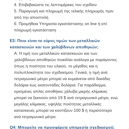
κατασκευών και των χαλύβδινων αποθηκών;
Α: Η τιμή των μεταλλικών κατασκευών και των
χαλύβδινων αποθηκών ποικίλλει ανάλογα με παράγοντες
όπως η ποιότητα του υλικού, το μέγεθος και η
πολυπλοκότητα του σχεδιασμού. Γενικά, η τιμή ανά
τετραγωνικό μέτρο μπορεί να κυμαίνεται από δεκάδες
δολάρια έως εκατοντάδες δολάρια. Για παράδειγμα,
ορισμένες απλές αποθήκες χάλυβα μικρής κλίμακας
μπορεί να ξεκινούν από 19 $ ανά τετραγωνικό μέτρο, ενώ
μεγάλης κλίμακας, υψηλής ποιότητας μεταλλικές
κατασκευές μπορεί να κοστίζουν 100 $ ή περισσότερο
ανά τετραγωνικό μέτρο.
Q4: Μπορείτε να προσφέρετε υπηρεσία σχεδιασμού;
Α: Ναι, έχουμε μια ομάδα μηχανικών και μπορούμε να
σχεδιάσουμε για εσάς σύμφωνα με τις απαιτήσεις σας. Το
αρχιτεκτονικό σχέδιο, το διάγραμμα δομής, το σχέδιο
λεπτομερειών επεξεργασίας και το σχέδιο εγκατάστασης
θα γίνουν και θα σας επιτρέψουν να επιβεβαιώσετε σε
διαφορετικό χρόνο του έργου.