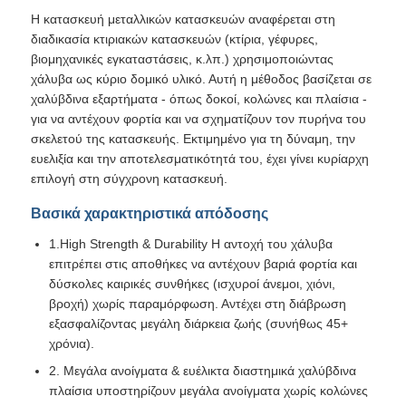
Η κατασκευή μεταλλικών κατασκευών αναφέρεται στη
διαδικασία κτιριακών κατασκευών (κτίρια, γέφυρες,
Προκατασκευασμένη δομή χάλυβα
βιομηχανικές εγκαταστάσεις, κ.λπ.) χρησιμοποιώντας
χάλυβα ως κύριο δομικό υλικό. Αυτή η μέθοδος βασίζεται σε
χαλύβδινα εξαρτήματα - όπως δοκοί, κολώνες και πλαίσια -
Αποθήκη δομής χάλυβα
για να αντέχουν φορτία και να σχηματίζουν τον πυρήνα του
σκελετού της κατασκευής. Εκτιμημένο για τη δύναμη, την
ευελιξία και την αποτελεσματικότητά του, έχει γίνει κυρίαρχη
Εργαστήριο δομής χάλυβα
επιλογή στη σύγχρονη κατασκευή.
Βασικά χαρακτηριστικά απόδοσης
Οικοδόμηση δομής χάλυβα
1.High Strength & Durability Η αντοχή του χάλυβα
επιτρέπει στις αποθήκες να αντέχουν βαριά φορτία και
Κατασκευή δομής χάλυβα
δύσκολες καιρικές συνθήκες (ισχυροί άνεμοι, χιόνι,
βροχή) χωρίς παραμόρφωση. Αντέχει στη διάβρωση
εξασφαλίζοντας μεγάλη διάρκεια ζωής (συνήθως 45+
Χάλυβα κτίριο
χρόνια).
2. Μεγάλα ανοίγματα & ευέλικτα διαστημικά χαλύβδινα
πλαίσια υποστηρίζουν μεγάλα ανοίγματα χωρίς κολώνες
Επεξεργασία δομών χάλυβα