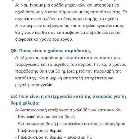
Q5: Ποιος είναι ο χρόνος παράδοσης;
Α: Ο χρόνος παράδοσης εξαρτάται από τις ποσότητες
παραγγελίας και το μέγεθος του κτιρίου. Γενικά, ο χρόνος
παράδοσης θα είναι 30 ημέρες μετά την παραλαβή της
κατάθεσης. Και η μερική αποστολή επιτρέπεται για
μεγάλη παραγγελία.
Ε6: Ποια είναι η επεξεργασία κατά της σκουριάς για τη
δομή χάλυβα;
Α: Αντισκωριακή επεξεργασία χαλύβδινων κατασκευών:
- Κανονική αντισκωριακή βαφή
- Αντισκωριακή βαφή με εποξειδικό αστάρι ψευδαργύρου
- Γαλβανισμός εν θερμώ
- Γαλβανισμός εν θερμώ + φινίρισμα PU
- Δομή από ανοξείδωτο χάλυβα: No.301/304/316
κατασκευή από ανοξείδωτο χάλυβα.
Ε7: Τι λέτε για τον ποιοτικό σας έλεγχο;
Α: Τα προϊόντα μας έχουν περάσει τα CE EN1090 και
ISO9001: 2008. Θα υποβάλουμε εκθέσεις επιθεώρησης
ποιότητας προϊόντων για να διασφαλίσουμε ότι τα υλικά