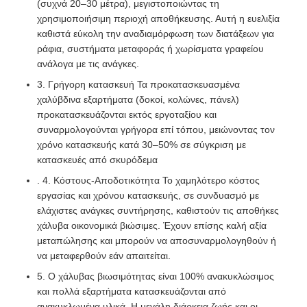
(συχνά 20–30 μέτρα), μεγιστοποιώντας τη
χρησιμοποιήσιμη περιοχή αποθήκευσης. Αυτή η ευελιξία
Χάλυβας Δομικό Υλικό
καθιστά εύκολη την αναδιαμόρφωση των διατάξεων για
ράφια, συστήματα μεταφοράς ή χωρίσματα γραφείου
ανάλογα με τις ανάγκες.
πουλερικά
3. Γρήγορη κατασκευή Τα προκατασκευασμένα
χαλύβδινα εξαρτήματα (δοκοί, κολώνες, πάνελ)
προκατασκευάζονται εκτός εργοταξίου και
αγελαδινό υπόστεγο
συναρμολογούνται γρήγορα επί τόπου, μειώνοντας τον
χρόνο κατασκευής κατά 30–50% σε σύγκριση με
κατασκευές από σκυρόδεμα
Στάβλος αλόγων
. 4. Κόστους-Αποδοτικότητα Το χαμηλότερο κόστος
εργασίας και χρόνου κατασκευής, σε συνδυασμό με
Γκαράζ από χάλυβα
ελάχιστες ανάγκες συντήρησης, καθιστούν τις αποθήκες
χάλυβα οικονομικά βιώσιμες. Έχουν επίσης καλή αξία
μεταπώλησης και μπορούν να αποσυναρμολογηθούν ή
να μεταφερθούν εάν απαιτείται.
5. Ο χάλυβας βιωσιμότητας είναι 100% ανακυκλώσιμος
και πολλά εξαρτήματα κατασκευάζονται από
ανακυκλωμένα υλικά. Η μεγάλη διάρκεια ζωής και οι