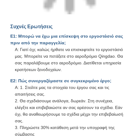
Α: Γιατί όχι; καλώς ήρθατε να επισκεφτείτε το εργοστάσιό
μας. Μπορείτε να πετάξετε στο αεροδρόμιο Qingdao. Θα
σας παραλάβουμε στο αεροδρόμιο. Διατίθεται υπηρεσία
κρατήσεων ξενοδοχείων.
Ε2: Πώς συνεργαζόμαστε σε συγκεκριμένο έργο;
Α: 1. Στείλτε μας τα στοιχεία του έργου σας και τις
απαιτήσεις σας.
2. Θα σχεδιάσουμε ανάλογα, δωρεάν. Στη συνέχεια,
ελέγξτε και επιβεβαιώστε αν σας αρέσουν τα σχέδια. Εάν
όχι, θα αναθεωρήσουμε τα σχέδια μέχρι την επιβεβαίωσή
σας.
3. Πληρώστε 30% κατάθεση μετά την υπογραφή της
σύμβασης
4. Επιβεβαιώστε τις λεπτομέρειες του σχεδίου
5. Παραγωγή και πληρωμή της τελικής πληρωμής πριν
από την αποστολή
6. Προμήθεια Υπηρεσία εγκατάστασης on line ή επί
πληρωμή εγκατάσταση
Ε3: Ποιο είναι το εύρος τιμών των μεταλλικών