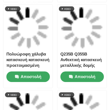
Πολυώροφη χάλυβα
Q235B Q355B
κατασκευή κατασκευή
Ανθεκτική κατασκευή
προετοιμασμένη
μεταλλικής δομής
εμπορική για
ASTM A36
Αποστολή
Αποστολή
αποθήκη σχολείο
Ανεμοανθεκτικά
συνεργεία
ερώτησης
ερώτησης
Προσαρμοσμένο
Ανθεκτικές σε
σχεδιασμό χάλυβα
σεισμούς κατασκευές