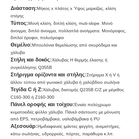
Διάσταση:
Μήκος x πλάτος x Ύψος μαρκίζας, κλίση
στέγης
Τύπος:
Μονή κλίση, διπλή κλίση, muti-slope. Μονό
άνοιγμα, διπλό άνοιγμα, πολλαπλά ανοίγματα. Μονόροφος,
διπλοί όροφοι, πολυόροφοι
Θεμέλιο:
Μπουλόνια θεμελίωσης από σκυρόδεμα και
χάλυβα
Στήλη και δοκός:
Χάλυβας H θερμής έλασης ή
συγκόλλησης Q355B
Στήριγμα ορίζοντα και στήλης:
Στήριγμα X ή V ή
άλλου τύπου από γωνιακό χάλυβα ή χαλύβδινο σωλήνα
Τεγίδα C ή Z:
Χάλυβας διατομής Q235B C/Z με μέγεθος
C160-300 ή Z160-300
Πάνελ οροφής και τοίχου:
Ενιαίο πολύχρωμο
κυματοειδές φύλλο χάλυβα. Πάνελ σάντουιτς με μόνωση
από EPS, πετροβάμβακα, υαλοβάμβακα ή PU
Αξεσουάρ:
Ημιδιαφανείς ιμάντες φεγγίτη, ανεμιστήρες,
κάτω σωλήνας, υδρορροές, πόρτες, παράθυρα κ.λπ.