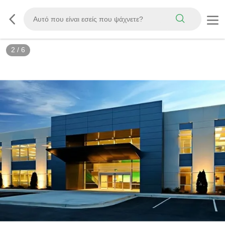
3
/
6