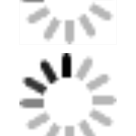
Συχνές Ερωτήσεις
Ε1: Μπορώ να έχω μια επίσκεψη στο εργοστάσιό σας
πριν από την παραγγελία;