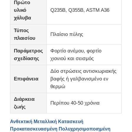
Πρώτο
υλικό
Q235B, Q355B, ASTM A36
Επισκέψεις στο εργοστάσιο
χάλυβα
Τύπος
Πλαίσιο πύλης
Έλεγχος Ποιότητας
πλαισίου
Παράμετρος
Φορτίο ανέμου, φορτίο
Επικοινωνήστε μαζί μας
σχεδίασης
χιονιού και σεισμός
Δύο στρώσεις αντισκωριακής
Ειδήσεις
Επιφάνεια
βαφής ή γαλβανισμένο εν
θερμώ
Υποθέσεις
Διάρκεια
Περίπου 40-50 χρόνια
ζωής
Ιστολόγιο
Ανθεκτική Μεταλλική Κατασκευή
Ζητήστε Προσφορά
Προκατασκευασμένη Πολυχρησιμοποιημένη