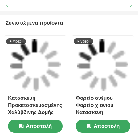
Κατασκευή
Φορτίο ανέμου
Προκατασκευασμένης
Φορτίο χιονιού
Χαλύβδινης Δομής
Κατασκευή
Πορτάλ για
μεταλλικών
Αποστολή
Αποστολή
Βιομηχανική Χρήση
κατασκευών
Φέρουσα ικανότητα
ερώτησης
ερώτησης
στάδια εμπορικά
κέντρα