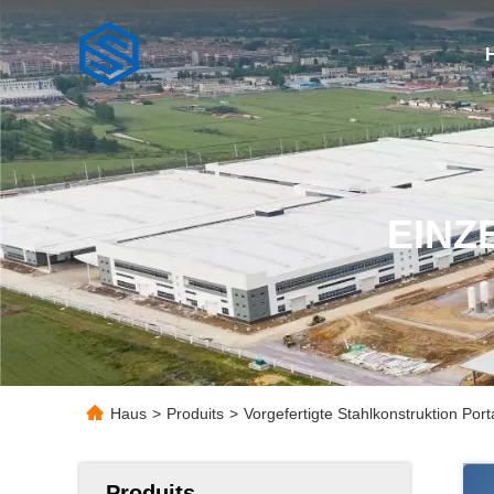
EINZ
Haus
>
Produits
>
Vorgefertigte Stahlkonstruktion Por
Produits