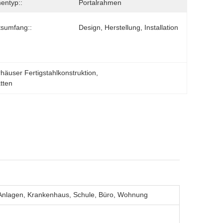
entyp::
Portalrahmen
tsumfang::
Design, Herstellung, Installation
häuser Fertigstahlkonstruktion
, 
tten
 Anlagen, Krankenhaus, Schule, Büro, Wohnung