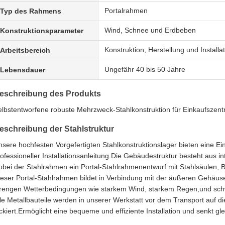
Portalrahmen
Typ des Rahmens
Wind, Schnee und Erdbeben
Konstruktionsparameter
Konstruktion, Herstellung und Installa
Arbeitsbereich
Ungefähr 40 bis 50 Jahre
Lebensdauer
eschreibung des Produkts
elbstentworfene robuste Mehrzweck-Stahlkonstruktion für Einkaufszent
eschreibung der Stahlstruktur
sere hochfesten Vorgefertigten Stahlkonstruktionslager bieten eine Ei
rofessioneller Installationsanleitung.Die Gebäudestruktur besteht aus
obei der Stahlrahmen ein Portal-Stahlrahmenentwurf mit Stahlsäulen,
ieser Portal-Stahlrahmen bildet in Verbindung mit der äußeren Gehäus
trengen Wetterbedingungen wie starkem Wind, starkem Regen,und sc
le Metallbauteile werden in unserer Werkstatt vor dem Transport auf d
ckiert.Ermöglicht eine bequeme und effiziente Installation und senkt gle