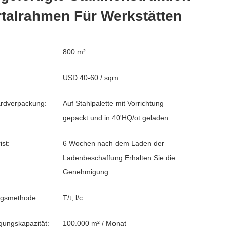
talrahmen Für Werkstätten
800 m²
USD 40-60 / sqm
rdverpackung:
Auf Stahlpalette mit Vorrichtung
gepackt und in 40'HQ/ot geladen
ist:
6 Wochen nach dem Laden der
Ladenbeschaffung Erhalten Sie die
Genehmigung
ngsmethode:
T/t, l/c
gungskapazität:
100.000 m² / Monat