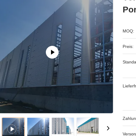
Por
MOQ:
Preis:
Standa
Lieferfr
Zahlu
Versor