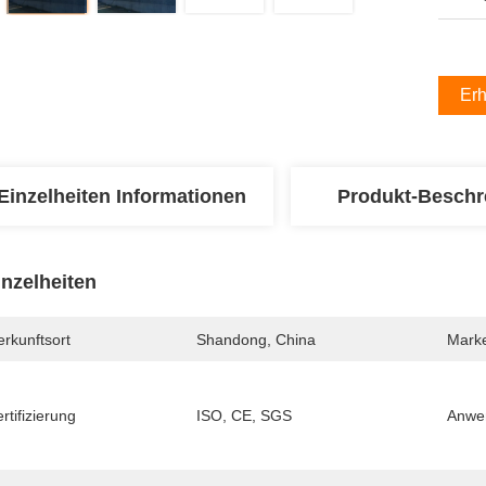
Erh
Einzelheiten Informationen
Produkt-Beschr
inzelheiten
rkunftsort
Shandong, China
Mark
rtifizierung
ISO, CE, SGS
Anwen