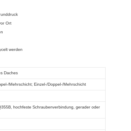
runddruck
or Ort
en
ycelt werden
es Daches
ppel-/Mehrschicht; Einzel-/Doppel-/Mehrschicht
Q355B, hochfeste Schraubenverbindung, gerader oder