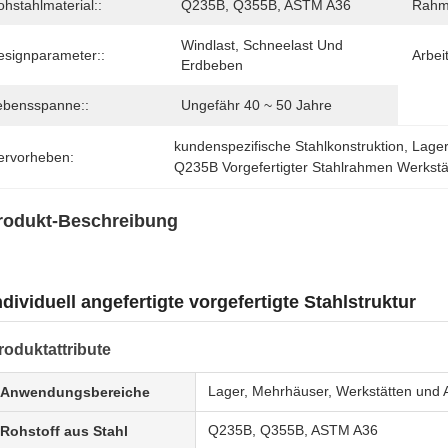
hstahlmaterial::
Q235B, Q355B, ASTM A36
Rahm
Windlast, Schneelast Und 
esignparameter::
Arbei
Erdbeben
ebensspanne::
Ungefähr 40 ~ 50 Jahre
kundenspezifische Stahlkonstruktion
, 
Lager
ervorheben:
Q235B Vorgefertigter Stahlrahmen Werkstä
rodukt-Beschreibung
ndividuell angefertigte vorgefertigte Stahlstruktur
roduktattribute
Lager, Mehrhäuser, Werkstätten und
Anwendungsbereiche
Q235B, Q355B, ASTM A36
Rohstoff aus Stahl