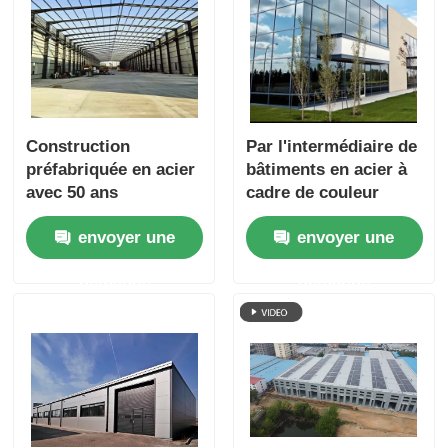
Construction
Par l'intermédiaire de
préfabriquée en acier
bâtiments en acier à
avec 50 ans
cadre de couleur
d'utilisation de la vie
personnalisée
envoyer une
envoyer une
Structure de cadre en
acier résistant au
demande
demande
vent et composants
préfabriqués