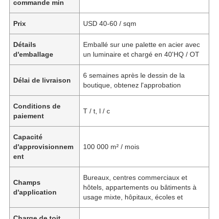
commande min
Prix
USD 40-60 / sqm
Détails
Emballé sur une palette en acier avec
d'emballage
un luminaire et chargé en 40'HQ / OT
6 semaines après le dessin de la
Délai de livraison
boutique, obtenez l'approbation
Conditions de
T / t, l / c
paiement
Capacité
d'approvisionnem
100 000 m² / mois
ent
Bureaux, centres commerciaux et
Champs
hôtels, appartements ou bâtiments à
d'application
usage mixte, hôpitaux, écoles et
Charge de toit