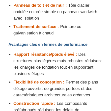
Panneau de toit et de mur :
Tôle d'acier
ondulée colorée simple ou panneau sandwich
Demandez un devis
avec isolation
Traitement de surface :
Peinture ou
Structure en acier préfabriqué
galvanisation à chaud
Entrepôt de structure en acier
Avantages clés en termes de performance
Rapport résistance/poids élevé :
Des
Atelier de structure en acier
structures plus légères mais robustes réduisent
les charges de fondation tout en supportant
plusieurs étages
Bâtiment de structure en acier
Flexibilité de conception :
Permet des plans
d'étage ouverts, de grandes portées et des
Construction de la structure en acier
caractéristiques architecturales créatives
Construction rapide :
Les composants
Bâtiment à cadre en acier
préfabriqués réduisent les délais de