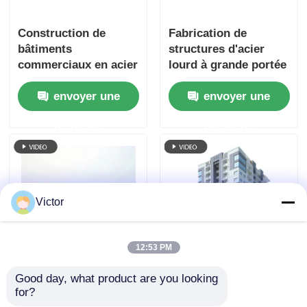
Construction de
Fabrication de
bâtiments
structures d'acier
commerciaux en acier
lourd à grande portée
industriel modulaire
Composants en acier
envoyer une
envoyer une
avec des composants
pour immeubles de
standardisés
grande hauteur,
demande
demande
fabricant fiable avec
garantie de 10 ans
Victor
12:53 PM
Cadre en acier
Immeubles en acier
Good day, what product are you looking 
préfabriqué à
préfabriqués de
for?
plusieurs étages pour
grande hauteur