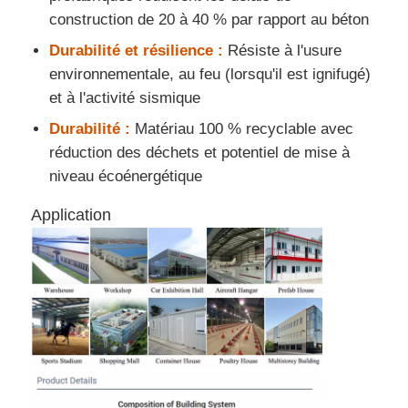
construction de 20 à 40 % par rapport au béton
Fabrication de structure métallique
Durabilité et résilience :
Résiste à l'usure
environnementale, au feu (lorsqu'il est ignifugé)
et à l'activité sismique
Matériau de construction en acier
Durabilité :
Matériau 100 % recyclable avec
réduction des déchets et potentiel de mise à
maison de volaille
niveau écoénergétique
Application
troupeau de vaches
Château à chevaux
Garage en acier