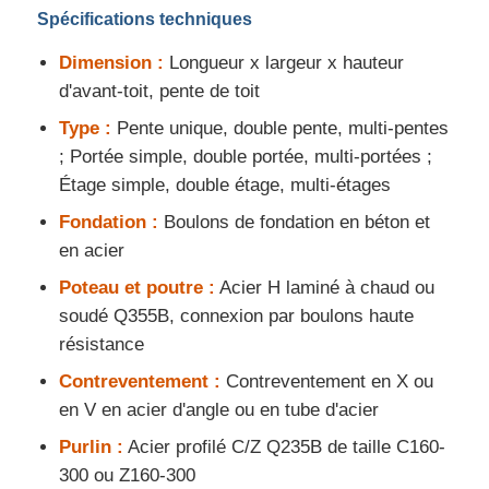
Spécifications techniques
Dimension :
Longueur x largeur x hauteur
À propos de nous
d'avant-toit, pente de toit
Type :
Pente unique, double pente, multi-pentes
Visite de l'usine
; Portée simple, double portée, multi-portées ;
Étage simple, double étage, multi-étages
Contrôle de la qualité
Fondation :
Boulons de fondation en béton et
en acier
Nous contacter
Poteau et poutre :
Acier H laminé à chaud ou
soudé Q355B, connexion par boulons haute
Nouvelles
résistance
Contreventement :
Contreventement en X ou
Les affaires
en V en acier d'angle ou en tube d'acier
Purlin :
Acier profilé C/Z Q235B de taille C160-
300 ou Z160-300
Bloguer