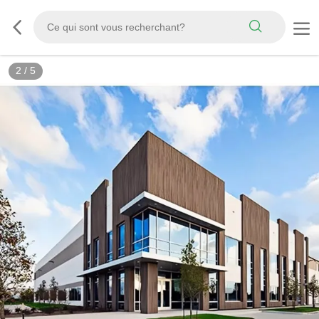
3
/
5