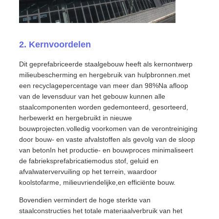
Stalen Bouwmateriaal
2. Kernvoordelen
pluimveehuis
Dit geprefabriceerde staalgebouw heeft als kernontwerp
milieubescherming en hergebruik van hulpbronnen.met
koeienstal
een recyclagepercentage van meer dan 98%Na afloop
van de levensduur van het gebouw kunnen alle
staalcomponenten worden gedemonteerd, gesorteerd,
Paardenstal
herbewerkt en hergebruikt in nieuwe
bouwprojecten.volledig voorkomen van de verontreiniging
door bouw- en vaste afvalstoffen als gevolg van de sloop
Staalgarage
van betonIn het productie- en bouwproces minimaliseert
de fabrieksprefabricatiemodus stof, geluid en
afvalwatervervuiling op het terrein, waardoor
koolstofarme, milieuvriendelijke,en efficiënte bouw.
Bovendien vermindert de hoge sterkte van
staalconstructies het totale materiaalverbruik van het