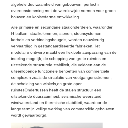
algehele duurzaamheid van gebouwen, perfect in
overeenstemming met de wereldwijde normen voor groen
Fabriekstocht
bouwen en koolstofarme ontwikkeling.
Alle primaire en secundaire staalonderdelen, waaronder
H-balken, staalkolommen, stenen, steunsystemen,
Kwaliteitscontrole
korbels en verbindingsbeugels, worden nauwkeurig
vervaardigd in gestandaardiseerde fabrieken.Het
modulaire ontwerp maakt een flexibele aanpassing van de
Neem contact met ons op
indeling mogelijk, de schepping van grote ruimtes en
uitstekende structurele stabiliteit, die voldoen aan de
Nieuws
uiteenlopende functionele behoeften van commerciële
complexen zoals de circulatie van voetgangersstromen,
de scheiding van winkels,en grote open
Gevallen
ruimtesOndertussen heeft de stalen structuur een
uitstekende duurzaamheid, seismische weerstand,
windweerstand en thermische stabiliteit, waardoor de
Blog
lange termijn veilige werking van commerciële gebouwen
wordt gewaarborgd.
Vraag een offerte