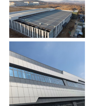
Geprefabriceerde stalen structuur
Stalen structuurmagazijn
Stalen structuurworkshop
Stalen structuurgebouw
Stalen structuurconstructie
Stalen frame gebouw
De vervaardiging van de staalstructuur