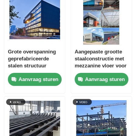
Grote overspanning
Aangepaste grootte
geprefabriceerde
staalconstructie met
stalen structuur
mezzanine vloer voor
workshop industriële
kantooropslag
Aanvraag sturen
Aanvraag sturen
productie-installatie
geïntegreerd gebouw
bouw