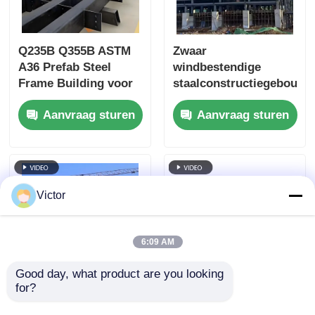
Q235B Q355B ASTM
Zwaar
A36 Prefab Steel
windbestendige
Frame Building voor
staalconstructiegebouw
Warehouse Workshop
beton staal gemengd
Aanvraag sturen
Aanvraag sturen
Custom Design
gebouw
Victor
6:09 AM
Good day, what product are you looking 
for?
Prefab Gemaakt
Modern stalen
Stalen Constructie
constructiegebouw,