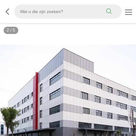
3
/
5