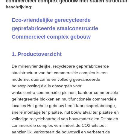
commercieel complex gebouw met stalen structuur
beschrijving:
Eco-vriendelijke gerecycleerde
geprefabriceerde staalconstructie
Commercieel complex gebouw
1. Productoverzicht
De milieuvriendelijke, recyclebare geprefabriceerde
staalstructuur van het commerciële complex is een
moderne, duurzame en volledig geavanceerde
bouwoplossing die is ontworpen voor
winkelcentra,commerciële pleinen, kantoor-commerciële
Thuis
geïntegreerde blokken en multifunctionele commerciële
locaties.Het gehele gebouw heeft fabrieksprefabricage,
snelle montage ter plaatse, nul bouw afval ter plaatse en
Producten
volledige recyclebaarheid van bouwmaterialen.Dit stalen
commerciële complex vermindert de CO2-uitstoot
aanzienlijk, verkorteert de bouwcycli en verbetert de
Over ons