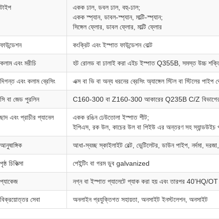
টাইপ
একক ঢাল, ডবল ঢাল, বহু-ঢাল;
একক স্প্যান, ডাবল-স্প্যান, মাল্টি-স্প্যান;
সিঙ্গেল ফ্লোর, ডাবল ফ্লোর, মাল্টি ফ্লোর
ফাউন্ডেশন
কংক্রিট এবং ইস্পাত ফাউন্ডেশন বোল্ট
কলাম এবং মরীচি
হট রোলড বা ঢালাই করা এইচ ইস্পাত Q355B, সমস্ত উচ্চ শক্তি
দিগন্ত এবং কলাম ব্রেসিং
এক্স বা ভি বা অন্য ধরনের ব্রেসিং অ্যাঙ্গেল স্টিল বা স্টিলের পাইপ 
সি বা জেড পুরলিন
C160-300 বা Z160-300 আকারের Q235B C/Z বিভাগের 
ছাদ এবং প্রাচীর প্যানেল
একক রঙিন ঢেউতোলা ইস্পাত শীট;
ইপিএস, রক উল, কাচের উল বা পিইউ এর অন্তরণ সহ স্যান্ডউইচ প
আনুষাঙ্গিক
আধা-স্বচ্ছ স্কাইলাইট বেল্ট, ভেন্টিলেটর, ডাউন পাইপ, নর্দমা, দরজা
পৃষ্ঠ চিকিত্সা
পেইন্টিং বা গরম ডুব galvanized
প্যাকেজ
নগ্ন বা ইস্পাত প্যালেটে প্যাক করা হয় এবং তারপর 40'HQ/OT
বিক্রয়োত্তর সেবা
অনলাইন প্রযুক্তিগত সহায়তা, অনসাইট ইনস্টলেশন, অনসাইট