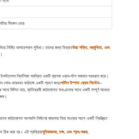
টি স্তর
শাটার সিঙ্গেল ডোর
িয়ে নির্মিত অপারেশনাল সুবিধা। তাদের জন্য বিখ্যাত
উচ্চ শক্তি, বহুমুখিতা, এবং
়।
ট ইনস্টলেশন নির্দেশিকা সমন্বিত একটি ব্যাপক ওয়ান-স্টপ সমাধান সরবরাহ করে।
রধান লোড-ভারবহন কাঠামো একটি গ্রহণ করে
পোর্টাল ইস্পাত ফ্রেম সিস্টেম
--
র সাথে মিলিত হয়ে, ব্যতিক্রমী কাঠামোগত অখণ্ডতার সাথে একটি সম্পূর্ণ আবদ্ধ
ক্ষম।
াতব কাঠামোগত অংশগুলি নির্মাণের জায়গায় নিয়ে যাওয়ার আগে একটি নিয়ন্ত্রিত
ে ঠিক করা হয়। এই প্রক্রিয়া
সুবিধাজনক, দক্ষ, এবং শ্রম-সঞ্চয়
,