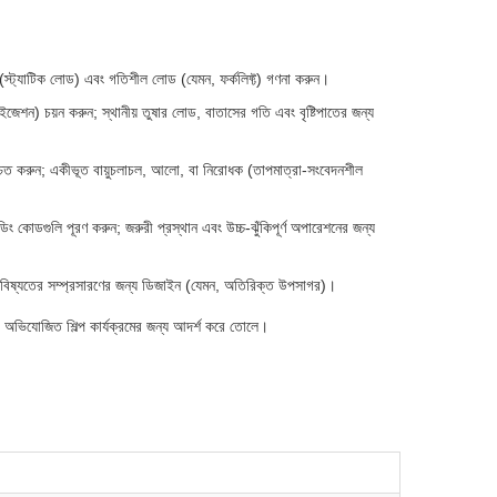
 (স্ট্যাটিক লোড) এবং গতিশীল লোড (যেমন, ফর্কলিফ্ট) গণনা করুন।
জেশন) চয়ন করুন; স্থানীয় তুষার লোড, বাতাসের গতি এবং বৃষ্টিপাতের জন্য
স নিশ্চিত করুন; একীভূত বায়ুচলাচল, আলো, বা নিরোধক (তাপমাত্রা-সংবেদনশীল
্ডিং কোডগুলি পূরণ করুন; জরুরী প্রস্থান এবং উচ্চ-ঝুঁকিপূর্ণ অপারেশনের জন্য
য ভবিষ্যতের সম্প্রসারণের জন্য ডিজাইন (যেমন, অতিরিক্ত উপসাগর)।
ী, অভিযোজিত শিল্প কার্যক্রমের জন্য আদর্শ করে তোলে।