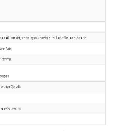
র বোল্ট সংযোগ, সোজা ক্রস-সেকশন বা পরিবর্তনশীল ক্রস-সেকশন
থেকে তৈরি
ইস্পাত
্যানেল
, জানালা ইত্যাদি
 এ লোড করা হয়