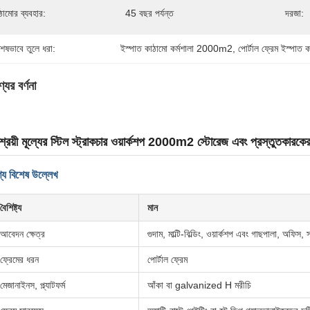
ঠামোর ব্যবহার:
45 বছর পর্যন্ত
দরজা:
শেষভাবে তুলে ধরা:
ইস্পাত কাঠামো কর্মশালা 2000m2
, 
পোর্টাল ফ্রেম ইস্পাত ক
যের বর্ণনা
শ্রয়ী মূল্যের স্টিল স্ট্রাকচার ওয়ার্কশপ 2000m2 স্টোরেজ এবং প্রস্তুতকারকের
্য বিশেষ উল্লেখ
বৈশিষ্ট্য
মান
আবেদন ক্ষেত্র
গুদাম, মাল্টি-বিল্ডিং, ওয়ার্কশপ এবং গাছপালা, অফিস, স
ফ্রেমের ধরন
পোর্টাল ফ্রেম
মেজানাইনস, প্ল্যাটফর্ম
আঁকা বা galvanized H মরীচি