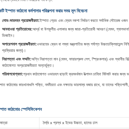
টি ইস্পাত কাঠামো কর্মশালার পরিকল্পনা করার সময় মূল বিবেচনা
লোড-ভারবহন প্রয়োজনীয়তা:
ইস্পাত গ্রেড এবং ফ্রেম নকশা নির্ধারণ করতে সর্বাধিক স্টোরেজ ওজন
আবহাওয়া প্রতিরোধের:
আর্দ্র বা উপকূলীয় এলাকার জন্য জারা-প্রতিরোধী আবরণ (যেমন, গ্যালভানাই
ডিজাইন।
অপারেশনাল প্রয়োজনীয়তা:
ওভারহেড ক্রেন বা লম্বা যন্ত্রপাতির জন্য পর্যাপ্ত উচ্চতা/ক্লিয়ারেন্
প্রক্রিয়ার জন্য)।
নিরাপত্তা এবং সম্মতি:
অগ্নি নিরাপত্তা মান (যেমন, ফায়ারপ্রুফ লেপ, স্প্রিংকলার) এবং স্থানীয় বিল
কাঠামোগত অপ্রয়োজনীয়তা অন্তর্ভুক্ত।
পরিমাপযোগ্যতা:
প্রধান কাঠামোগত ওভারহল ছাড়াই ক্রমবর্ধমান উত্পাদন চাহিদা মিটমাট করার জন্
্পাত কাঠামোর কারখানাগুলি শক্তি, নমনীয়তা এবং দক্ষতার ভারসাম্য বজায় রাখে, যা তাদের শক্তিশাল
্পাত কাঠামোর স্পেসিফিকেশন
মাত্রা
দৈর্ঘ্য x প্রস্থ x ইভের উচ্চতা, ছাদের ঢাল