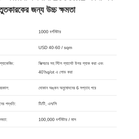
্তুতকারকের জন্য উচ্চ ক্ষমতা
1000 বর্গমিটার
USD 40-60 / sqm
্ড প্যাকেজিং:
ফিক্সচার সহ স্টিল প্যালেট উপর প্যাক করা এবং
40'hq/ot এ লোড করা
য়কাল:
দোকান অঙ্কন অনুমোদনের 6 সপ্তাহ পরে
ানের পদ্ধতি:
টি/টি, এল/সি
ষমতা:
100,000 বর্গমিটার / মাস