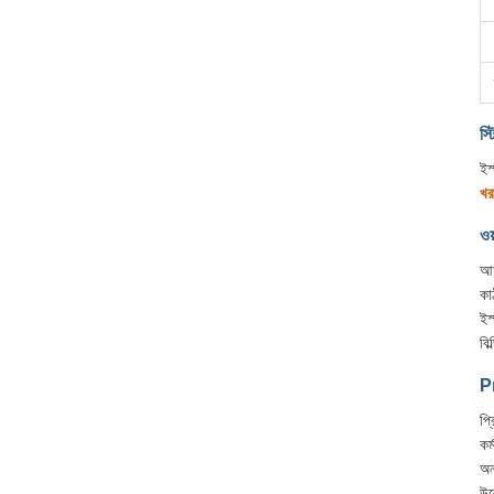
স্
ইস
খর
ওয
আম
কা
ইস
বি
Pr
প্
কর
অন
উল