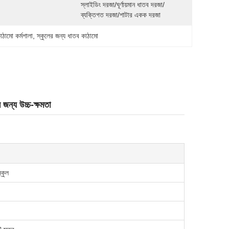
স্লাইডিং দরজা/ঘূর্ণায়মান ধাতব দরজা/
ব্যক্তিগত দরজা/শাটার একক দরজা
াঠামো কর্মশালা
, 
স্কুলের জন্য ধাতব কাঠামো
 জন্য উচ্চ-ক্ষমতা
্কুল