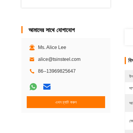
আমাদের সাথে যোগাযোগ
Ms. Alice Lee
alice@tsinsteel.com
বি
86--13969825647
উৎ
সাক
এখন চ্যাট করুন
আব
মেজ