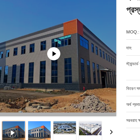
প্রস
MOQ.:
দাম:
স্ট্যান্ডার
বিতরণ সম
অর্থ প্রদ
সরবরাহ ক্