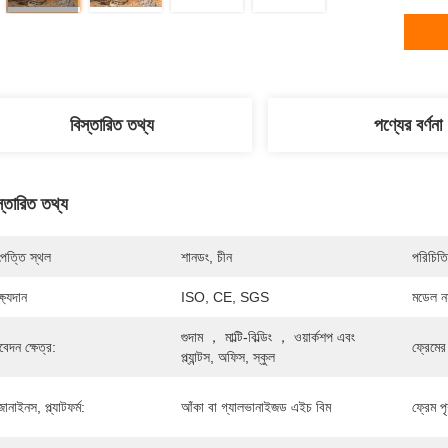
বিস্তারিত তথ্য
পণ্যের বর্ণনা
স্তারিত তথ্য
পত্তি স্থল
শানডং, চীন
পরিচিতি
্ষ্যদান
ISO, CE, SGS
মডেল নম
গুদাম ， মাল্টি-বিল্ডিং ， ওয়ার্কশপ এবং 
েদন ক্ষেত্র:
ফ্রেমের
প্ল্যান্টস, অফিস, স্কুল
ানাইনস, প্ল্যাটফর্ম:
আঁকা বা গ্যালভানাইজড এইচ বিম
ফ্রেম পৃষ