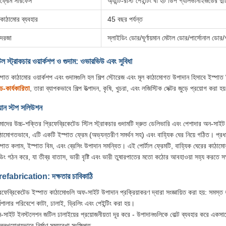
ফ্রেম সারফেস
অ্যান্টি-রাস্ট পেইন্টিং বা হট ডিপ গ্যালভানাইজডের দু
কাঠামোর ব্যবহার
45 বছর পর্যন্ত
দরজা
স্লাইডিং ডোর/ঘূর্ণায়মান মেটাল ডোর/পার্সোনাল ডোর/
টিল স্ট্রাকচার ওয়ার্কশপ ও গুদাম: ওভারভিউ এবং সুবিধা
্পাত কাঠামোর ওয়ার্কশপ এবং গুদামগুলি হল শিল্প স্টোরেজ এবং মূল কাঠামোগত উপাদান হিসাবে ইস্পাত দ
চ-কার্যকারিতা
, তারা ব্যাপকভাবে শিল্প উত্পাদন, কৃষি, খুচরা, এবং লজিস্টিক সেক্টর জুড়ে প্রয়োগ করা হয
়ান স্টপ সলিউশন
াদের উচ্চ-শক্তির প্রিফেব্রিকেটেড স্টিল স্ট্রাকচার গুদামটি দ্রুত ডেলিভারি এবং পেশাদার অন-সাই
ঠামোগতভাবে, এটি একটি ইস্পাত ফ্রেম (অভ্যন্তরীণ সমর্থন সহ) এবং বাহ্যিক ঘের নিয়ে গঠিত। প্
্পাত কলাম, ইস্পাত বিম, এবং ব্রেসিং উপাদান সমন্বিত। এই পোর্টাল ফ্রেমটি, বাহ্যিক ঘেরের কাঠামো
ল্ডিং গঠন করে, যা তীব্র বাতাস, ভারী বৃষ্টি এবং ভারী তুষারপাতের মতো কঠোর আবহাওয়া সহ্য করতে স
efabrication: দক্ষতার চাবিকাঠি
রিফেব্রিকেটেড ইস্পাত কাঠামোগুলি অফ-সাইট উপাদান প্রক্রিয়াকরণ দ্বারা সংজ্ঞায়িত করা হয়: সমস্ত ধ
্মশালার পরিবেশে কাটা, ঢালাই, ড্রিলিং এবং পেইন্টিং করা হয়।
-সাইট ইনস্টলেশন জটিল ঢালাইয়ের প্রয়োজনীয়তা দূর করে - উপাদানগুলিকে বোল্ট ব্যবহার করে একসাথ
্লেখযোগ্যভাবে নির্মাণ সময়রেখা সংক্ষিপ্ত.