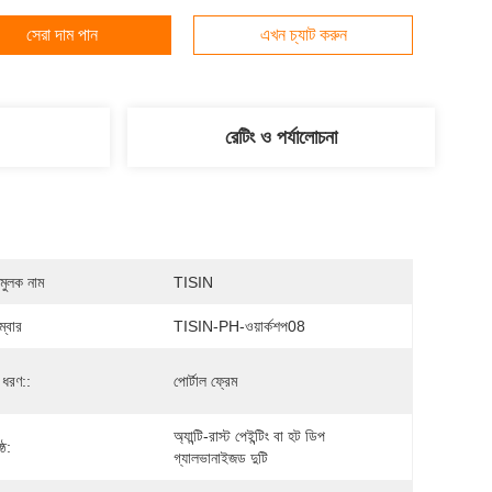
সেরা দাম পান
এখন চ্যাট করুন
রেটিং ও পর্যালোচনা
মুলক নাম
TISIN
্বার
TISIN-PH-ওয়ার্কশপ08
 ধরণ::
পোর্টাল ফ্রেম
অ্যান্টি-রাস্ট পেইন্টিং বা হট ডিপ 
্ঠ:
গ্যালভানাইজড দুটি