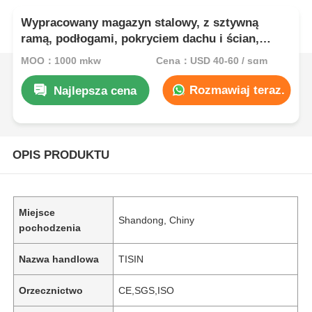
Wypracowany magazyn stalowy, z sztywną
ramą, podłogami, pokryciem dachu i ścian,
powłoką antykorozyjną, dostosowanym
MOQ：1000 mkw
Cena：USD 40-60 / sqm
rozmiarze do przechowywania i użytku
przemysłowego
Rozmawiaj teraz.
Najlepsza cena
OPIS PRODUKTU
Miejsce
Shandong, Chiny
pochodzenia
Nazwa handlowa
TISIN
Orzecznictwo
CE,SGS,ISO