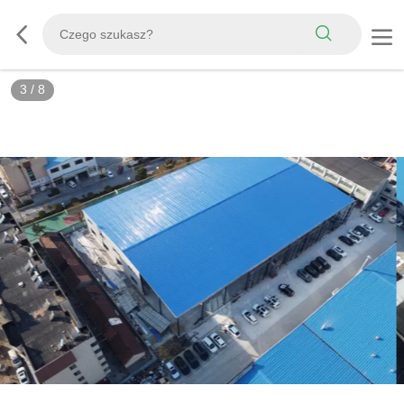
3
/
8