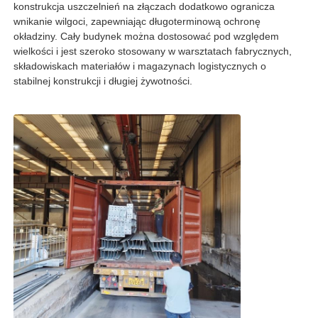
konstrukcja uszczelnień na złączach dodatkowo ogranicza
wnikanie wilgoci, zapewniając długoterminową ochronę
okładziny. Cały budynek można dostosować pod względem
Wycieczka po fabryce
wielkości i jest szeroko stosowany w warsztatach fabrycznych,
składowiskach materiałów i magazynach logistycznych o
stabilnej konstrukcji i długiej żywotności.
Kontrola jakości
Skontaktuj się z nami
Nowości
Sprawy
blog
Poproś o wycenę