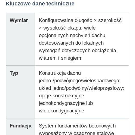
Kluczowe dane techniczne
Stalowy materiał budowlany
Wymiar
Konfigurowalna długość × szerokość
× wysokość okapu, wiele
Dom drobiu
opcjonalnych nachyleń dachu
dostosowanych do lokalnych
wymagań dotyczących obciążenia
stodoła dla krów
wiatrem i śniegiem
Stajnia
Typ
Konstrukcja dachu
jedno-/podwójnego/wielospadowego;
układ jedno/podwójny/wieloprzęsłowy;
Stalowy garaż
opcje konstrukcyjne
jednokondygnacyjne lub
wielokondygnacyjne
Fundacja
System fundamentów betonowych
wyposażony w osadzone stalowe