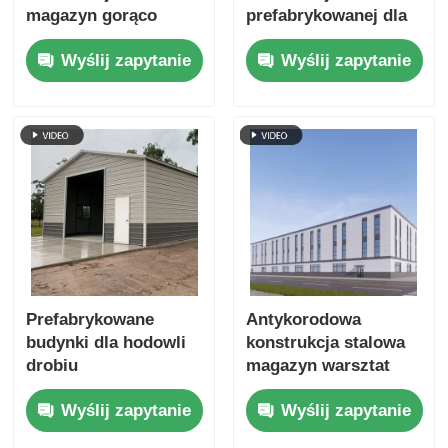
magazyn gorąco
prefabrykowanej dla
zanurzony
rolnictwa, szybka
Wyślij zapytanie
Wyślij zapytanie
ocynkowany długą
budowa Q235B
żywotność
Q355B
Prefabrykowane
Antykorodowa
budynki dla hodowli
konstrukcja stalowa
drobiu
magazyn warsztat
Prefabrykowane
przemysłowy
Wyślij zapytanie
Wyślij zapytanie
budynki dla hodowli
metalowy budynek
drobiu
szopy dla trudnych