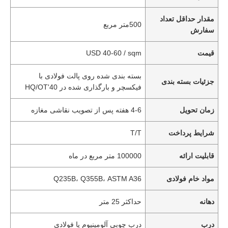
مقدار حداقل تعداد
500متر مربع
سفارش
قیمت
USD 40-60 / sqm
بسته بندی شده روی پالت فولادی با
جزئیات بسته بندی
فیکسچر و بارگذاری شده در 40'HQ/OT
زمان تحویل
4-6 هفته پس از تصویب نقاشی مغازه
شرایط پرداخت
T/T
قابلیت ارائه
100000 متر مربع در ماه
مواد خام فولادی
Q235B، Q355B، ASTM A36
دهانه
حداکثر 25 متر
درب
درب چوبی آلومینیوم یا فولادی