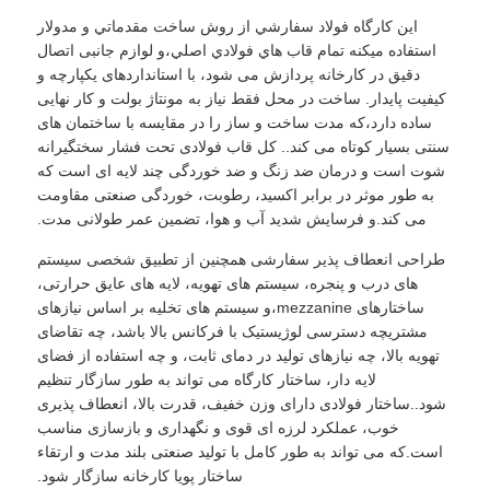
اين کارگاه فولاد سفارشي از روش ساخت مقدماتي و مدولار
استفاده ميکنه تمام قاب هاي فولادي اصلي،و لوازم جانبی اتصال
دقیق در کارخانه پردازش می شود، با استانداردهای یکپارچه و
کیفیت پایدار. ساخت در محل فقط نیاز به مونتاژ بولت و کار نهایی
ساده دارد،که مدت ساخت و ساز را در مقایسه با ساختمان های
سنتی بسیار کوتاه می کند.. کل قاب فولادی تحت فشار سختگیرانه
شوت است و درمان ضد زنگ و ضد خوردگی چند لایه ای است که
به طور موثر در برابر اکسید، رطوبت، خوردگی صنعتی مقاومت
می کند.و فرسایش شدید آب و هوا، تضمین عمر طولانی مدت.
طراحی انعطاف پذیر سفارشی همچنین از تطبیق شخصی سیستم
های درب و پنجره، سیستم های تهویه، لایه های عایق حرارتی،
ساختارهای mezzanine،و سیستم های تخلیه بر اساس نیازهای
مشتریچه دسترسی لوژیستیک با فرکانس بالا باشد، چه تقاضای
تهویه بالا، چه نیازهای تولید در دمای ثابت، و چه استفاده از فضای
لایه دار، ساختار کارگاه می تواند به طور سازگار تنظیم
شود..ساختار فولادی دارای وزن خفیف، قدرت بالا، انعطاف پذیری
خوب، عملکرد لرزه ای قوی و نگهداری و بازسازی مناسب
است.که می تواند به طور کامل با تولید صنعتی بلند مدت و ارتقاء
ساختار پویا کارخانه سازگار شود.