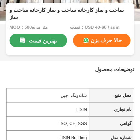
ساخت و ساز کارخانه ساخت و ساز کارخانه ساخت و
ساز
قیمت：USD 40-60 / sqm
MOQ：500متر مربع
حالا حرف بزن
بهترین قیمت
توضیحات محصول
محل منبع
شاندونگ، چین
نام تجاری
TISIN
گواهی
ISO, CE, SGS
شماره مدل
TISIN Building