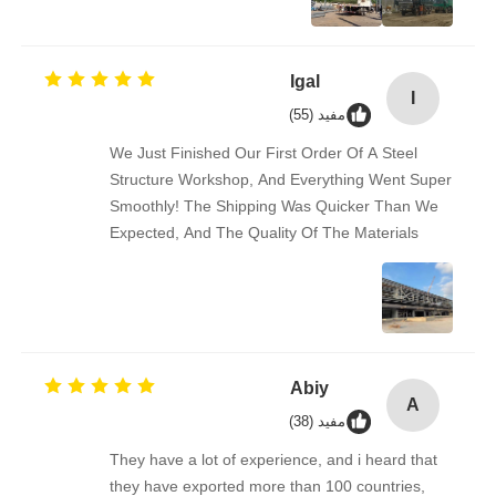
Igal
I
مفید (55)
We Just Finished Our First Order Of A Steel
Structure Workshop, And Everything Went Super
Smoothly! The Shipping Was Quicker Than We
Expected, And The Quality Of The Materials
Really Impressed Us — Solid And Well-made.
Communication Was Easy And Friendly
Throughout. We’re Already Recommending This
Supplier To Some Of Our Business Friends.
Great Experience!
Abiy
A
مفید (38)
They have a lot of experience, and i heard that
they have exported more than 100 countries,