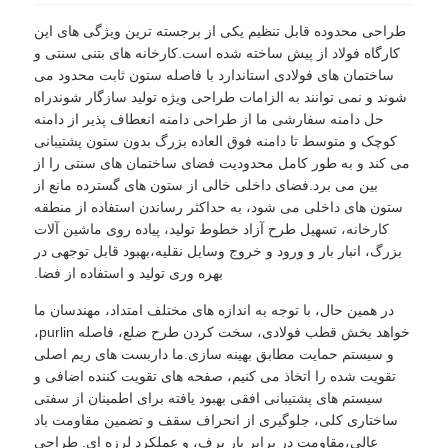
طراحی محدوده قابل تنظیم یکی از برجسته ترین ویژگی های این
ساخت سازه های فولادی
کارگاه فولاد از پیش ساخته شده است.کارخانه های بتنی سنتی و
ساختمان های فولادی استاندارد با فاصله ستون ثابت محدود می
شوند و نمی توانند به الزامات طراحی ویژه تولید سازگار شوندراه
مواد ساختمانی فولادی
حل دامنه سفارشی ما از طراحی دامنه انعطاف پذیر از دامنه
کوچک و متوسط تا دامنه فوق العاده بزرگ بدون ستون پشتیبانی
می کند و به طور کامل محدودیت فضای ساختمان های سنتی را از
خانه مرغداری
بین می برد.فضای داخلی خالی از ستون های گسترده مانع از
ستون های داخلی می شود، به حداکثر رساندن استفاده از منطقه
کارخانه، تسهیل طرح آزاد خطوط تولید، پیاده روی ماشین آلات
مزرعه گاو
بزرگ، انبار بار و ورود و خروج وسایل نقلیه،بهبود قابل توجهی در
بهره وری تولید و استفاده از فضا.
آخور اسب
در همین حال، با توجه به اندازه های مختلف امتداد، مهندسان ما
خواهد بخش قطب فولادی، سخت کردن طرح ضلع، فاصله purlin،
و سیستم حمایت مطابق بهینه سازی.ما داربست های ریم اصلی
گاراژ فولادی
تقویت شده را اتخاذ می کنیم، صفحه های تقویت کننده اضافی و
سیستم های پشتیبانی افقی بهبود یافته برای اطمینان از سفتی
ساختاری کلی، جلوگیری از انحراف سقف و تضمین مقاومت باد
عالی،مقاومت در برابر بار برف، و عملکرد لرزه ای. طراحی