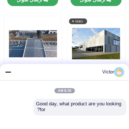
Victor
ساختمان سازه فولادی
پنجره آلومینیوم آلیاژ
پیش‌ساخته انبار کم‌هزینه،
ساخت فولاد از قبل
گاراژهای پیش‌ساخته
ساخته شده بر روی
8:30 AM
سقف صاف ساخته شده
ارسال سؤال
ارسال سؤال
با مواد فولاد خام ASTM
Good day, what product are you looking 
A36 دوام
for?
خانه
دربارهی ما
تماس با ما
Desktop Site