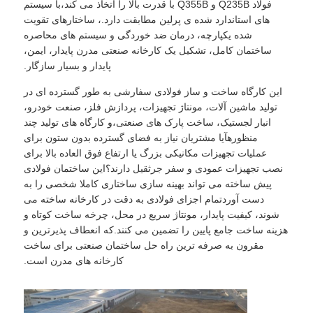
فولاد Q235B و Q355B با قدرت بالا را اتخاذ می کند،با سیستم
های استاندارد شده ی پرلین مطابقت دارد.، ساختارهای تقویت
شده یکپارچه، درمان ضد خوردگی و سیستم های محاصره
درباره ما
ساختمان کامل، تشکیل یک کارخانه صنعتی مدرن پایدار، ایمن،
پایدار و بسیار سازگار.
بازدید از کارخانه
این کارگاه ساخت و ساز فولادی سفارشی به طور گسترده ای در
تولید ماشین آلات، مونتاژ تجهیزات، پردازش فلز، صنعت خودرو،
انبار لجستیک، ساخت پارک های صنعتی،و کارگاه های تولید چند
کنترل کیفیت
منظورهآیا مشتریان نیاز به فضای گسترده بدون ستون برای
عملیات تجهیزات مکانیکی بزرگ یا ارتفاع فوق العاده بالا برای
نصب تجهیزات عمودی و سفر جرثقیل دارند؟این ساختمان فولادی
با ما تماس بگیرید
پیش ساخته می تواند بهینه سازی ساختاری کاملا شخصی را به
دست آوردتمام اجزای فولادی به دقت در کارخانه ساخته می
شوند، کیفیت پایدار، مونتاژ سریع در محل، چرخه ساخت کوتاه و
اخبار
هزینه ساخت جامع پایین را تضمین می کنند.که انعطاف پذیرترین و
مقرون به صرفه ترین راه حل ساختمان صنعتی برای ساخت
کارخانه های مدرن است.
موارد
وبلاگ