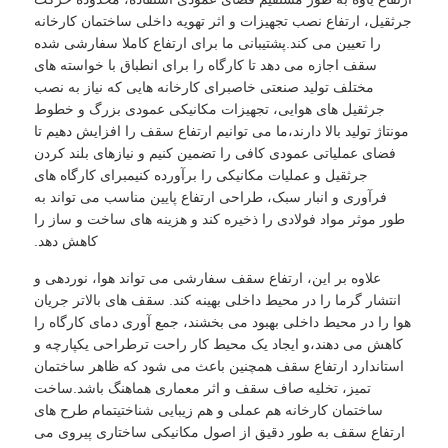
جرثقیل، ارتفاع نصب تجهیزات و اثر تهویه داخلی ساختمان کارخانه
را تعیین می کند.پشتیبانی ما برای ارتفاع کاملا سفارشی شده
سقف اجازه می دهد تا کارگاه را برای انطباق با خواسته های
مختلف تولید صنعتی خاصبرای کارخانه هایی که نیاز به نصب
جرثقیل های هوایی، تجهیزات مکانیکی عمودی بزرگ و خطوط
مونتاژ تولید بالا دارند،ما می توانیم ارتفاع سقف را افزایش دهیم تا
فضای عملیاتی عمودی کافی را تضمین کنیم و نیازهای بلند کردن
جرثقیل و عملیات مکانیکی را برآورده کنیمبرای کارگاه های
فرآوری و انبار سبک، طراحی ارتفاع پایین مناسب می تواند به
طور موثر مواد فولادی را ذخیره کند و هزینه های ساخت و ساز را
کاهش دهد.
علاوه بر این، ارتفاع سقف سفارشی می تواند هوا، نوردهی و
انتشار گرما را در محیط داخلی بهینه کند. سقف های بالاتر جریان
هوا را در محیط داخلی بهبود می بخشند، جمع آوری دمای کارگاه را
کاهش می دهند،و ایجاد یک محیط کار راحت ترطراحی یکپارچه و
استاندارد ارتفاع سقف همچنین باعث می شود که ظاهر ساختمان
تمیز، تخلیه صاف سقف و اثر معماری هماهنگ باشد.ساخت
ساختمان کارخانه هم عملی و هم زیبایی شناختیتمام طرح های
ارتفاع سقف به طور دقیق از اصول مکانیکی ساختاری پیروی می