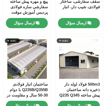
سقف سفارشی، ساختار
پیچ و مهره پیش ساخته
فولادی، شیب دار، انبار
سفارشی سازه فولادی
پردیس آموزش موقت
ساختمان خوابگاه با
ارسال سؤال
ارسال سؤال
ساندویچ پانل دیواری
500m3 فولاد لوله دار
ساختمان انبار فولادی
ذخیره دانه ساختمان
Q235B/Q355B با دوام
پیش ساخته Q235 Q345
30-50 سال و مقاومت در
برابر باد / برف
ارسال سؤال
ارسال سؤال