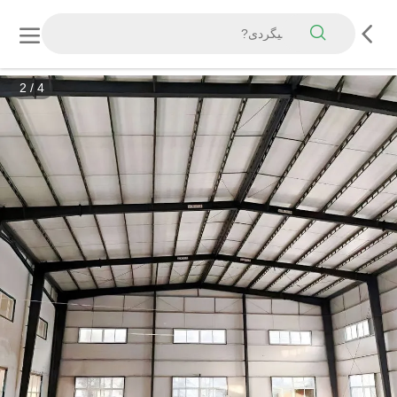
3
/
4