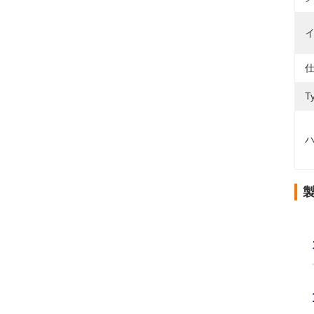
イ
仕
T
ハ