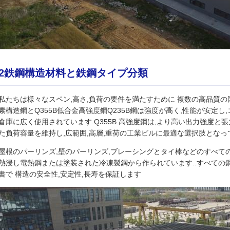
2鉄鋼構造材料と鉄鋼タイプ分類
私たちは様々なスペン,高さ,負荷の要件を満たすために 複数の高品質の
素構造鋼とQ355B低合金高強度鋼Q235B鋼は強度が高く,性能が安定
倉庫に広く使用されています.Q355B 高強度鋼は,より高い出力強度
た負荷容量を維持し,広範囲,高層,重荷の工業ビルに最適な選択肢となっ
屋根のパーリンズ,壁のパーリンズ,ブレーシングとタイ棒などのすべて
熱浸し電熱鋼または塗装された冷凍製鋼から作られています..すべての
書で 構造の安全性,安定性,長寿を保証します