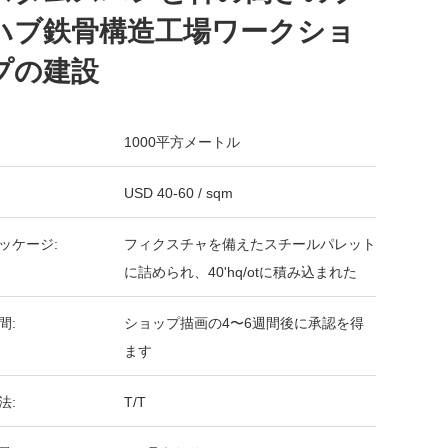
ハブ鉄骨構造工場ワークショ
プの建設
1000平方メートル
USD 40-60 / sqm
ッケージ:
フィクスチャを備えたスチールパレット
に詰められ、40'hq/otに積み込まれた
間:
ショップ描画の4〜6週間後に承認を得
ます
法:
T/T