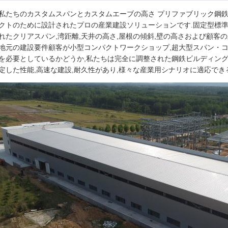
私たちのカスタムスパンとカスタムエーブの高さ プリファブリック鋼鉄
クトのために設計されたプロの産業建設ソリューションです.固定型標準
れたクリアスパン,湾距離,天井の高さ,屋根の傾斜,壁の高さおよび顧客
地元の建設要件顧客が小型コンパクトワークショップ,超大型スパン・コ
を必要としているかどうか,私たちは完全に調整された鋼鉄ビルディン
定した性能,高速な建設,耐久性があり,様々な産業用シナリオに適応でき