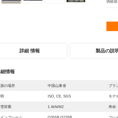
供給容
詳細 情報
製品の説
詳細情報
起源の場所
中国山東省
ブラ
証明
ISO, CE, SGS
モデ
雪荷重:
1.4kN/m2
寿命:
インフレーム:
Q355B Q235B
フレー