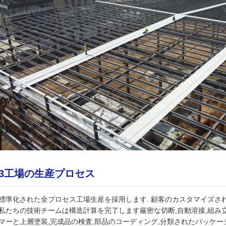
3工場の生産プロセス
標準化された全プロセス工場生産を採用します. 顧客のカスタマイズさ
私たちの技術チームは構造計算を完了します厳密な切断,自動溶接,組み
マーと上層塗装,完成品の検査,部品のコーディング,分類されたパッケー