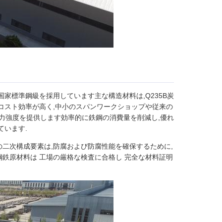
国家標準鋼級を採用しています主な構造材料は,Q235B炭
し,コスト効率が高く,中小のスパンワークショップや従来の
と張力強度を提供します効率的に鉄鋼の消費量を削減し,優れ
ています.
の二次構成要素は,防腐および防腐性能を確保するために,
鋼鉄原材料は 工場の厳格な検査に合格し 完全な材料証明