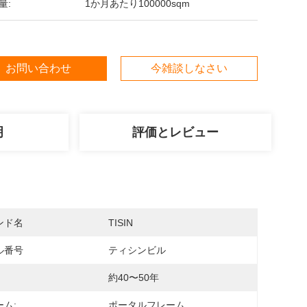
量:
1か月あたり100000sqm
お問い合わせ
今雑談しなさい
明
評価とレビュー
ンド名
TISIN
ル番号
ティシンビル
約40〜50年
ム:
ポータルフレーム