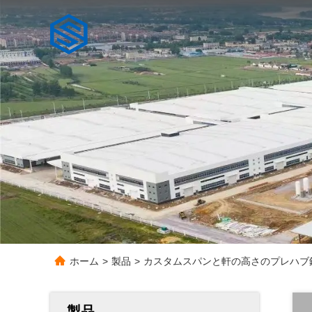
ホーム
>
製品
>
カスタムスパンと軒の高さのプレハブ
製品