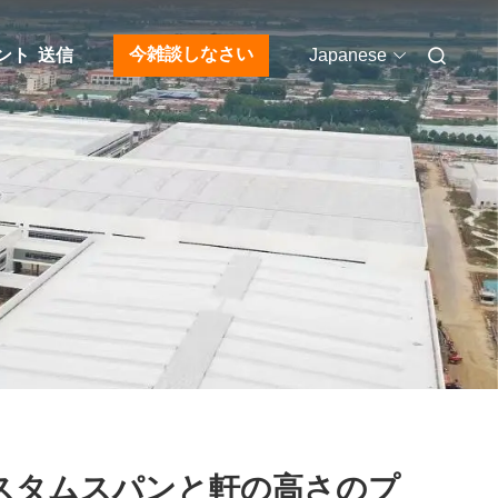
今雑談しなさい
ント
送信
Japanese
スタムスパンと軒の高さのプ