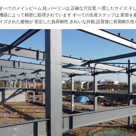
すべてのメインビーム,柱,パーリンは,正確な穴位置,一貫したサイズ,そ
機器によって精密に処理されています.すべての生産ステップは,変形を
イズされた建物が 安定した負荷耐性,きれいな外観,設置後に長期耐久