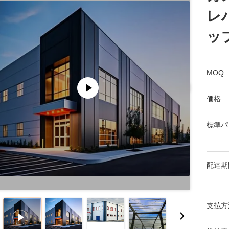
レ
ッ
MOQ:
価格:
標準パ
配達期
支払方