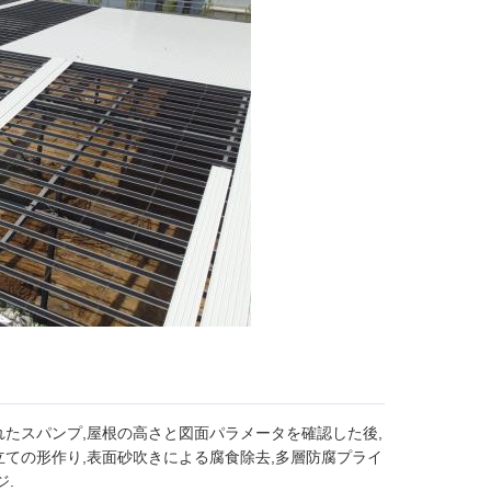
れたスパンプ,屋根の高さと図面パラメータを確認した後,
立ての形作り,表面砂吹きによる腐食除去,多層防腐プライ
ジ.