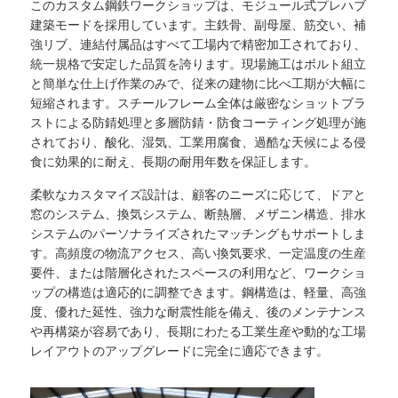
このカスタム鋼鉄ワークショップは、モジュール式プレハブ
建築モードを採用しています。主鉄骨、副母屋、筋交い、補
強リブ、連結付属品はすべて工場内で精密加工されており、
統一規格で安定した品質を誇ります。現場施工はボルト組立
と簡単な仕上げ作業のみで、従来の建物に比べ工期が大幅に
短縮されます。スチールフレーム全体は厳密なショットブラ
ストによる防錆処理と多層防錆・防食コーティング処理が施
されており、酸化、湿気、工業用腐食、過酷な天候による侵
食に効果的に耐え、長期の耐用年数を保証します。
柔軟なカスタマイズ設計は、顧客のニーズに応じて、ドアと
窓のシステム、換気システム、断熱層、メザニン構造、排水
システムのパーソナライズされたマッチングもサポートしま
す。高頻度の物流アクセス、高い換気要求、一定温度の生産
要件、または階層化されたスペースの利用など、ワークショ
ップの構造は適応的に調整できます。鋼構造は、軽量、高強
度、優れた延性、強力な耐震性能を備え、後のメンテナンス
や再構築が容易であり、長期にわたる工業生産や動的な工場
レイアウトのアップグレードに完全に適応できます。