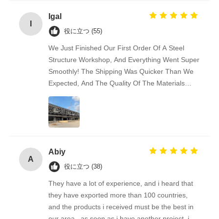
Igal
I
役に立つ (55)
We Just Finished Our First Order Of A Steel
Structure Workshop, And Everything Went Super
Smoothly! The Shipping Was Quicker Than We
Expected, And The Quality Of The Materials
Really Impressed Us — Solid And Well-made.
Communication Was Easy And Friendly
Throughout. We’re Already Recommending This
Supplier To Some Of Our Business Friends.
Great Experience!
Abiy
A
役に立つ (38)
They have a lot of experience, and i heard that
they have exported more than 100 countries,
and the products i received must be the best in
our area.. as soon as i have another project, i& #