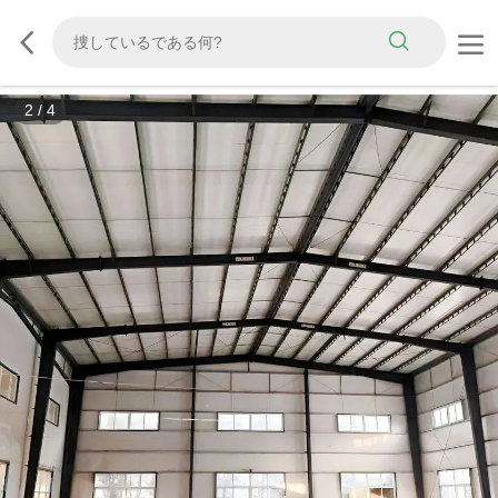
3
/
4