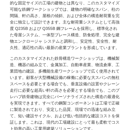
的な固定サイズの工場の建物とは異なり、このカスタマイズ
可能な鉄鋼ワークショップでは、建物の明確なスパン、柱の
間隔、軒の高さ、屋根の傾斜、および全体の構造耐荷重を完
私たちについて
全に独立して設計できます。主な耐荷重システムとして高強
度 Q235B および Q355B 鋼フレームを採用し、標準化され
た母屋システム、一体型ブレース構造、防食処理、完全な建
工場 ツアー
物エンクロージャ システムと調和し、安定性、安全性、耐
久性、適応性の高い最新の産業プラントを形成しています。
品質管理
このカスタマイズされた鉄骨構造ワークショップは、機械製
造、機器の組み立て、金属加工、自動車産業、物流倉庫、工
業団地の建設、多機能生産ワークショップで広く使用されて
連絡 ください
います。顧客が大型機械設備の稼働に必要な大スパンの無柱
スペースを必要とする場合でも、垂直設備の設置やクレーン
ニュース
走行に必要な超高い軒の高さを必要とする場合でも、このプ
レハブ鉄骨建物は完全にパーソナライズされた構造の最適化
を実現できます。すべての鋼製コンポーネントは工場で正確
ケース
に製造されており、安定した品質、現場での迅速な組み立
て、短い建設サイクル、および低い包括的な建設コストを保
証します。これは、現代の工場建設にとって最も柔軟でコス
ブログ
ト効率の高い工業用建築ソリューションです。