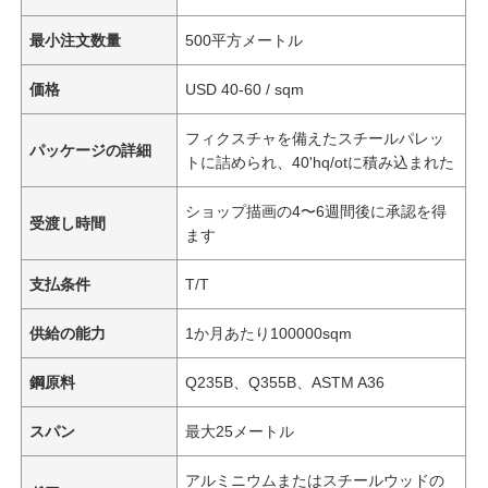
最小注文数量
500平方メートル
価格
USD 40-60 / sqm
フィクスチャを備えたスチールパレッ
パッケージの詳細
トに詰められ、40'hq/otに積み込まれた
ショップ描画の4〜6週間後に承認を得
受渡し時間
ます
支払条件
T/T
供給の能力
1か月あたり100000sqm
鋼原料
Q235B、Q355B、ASTM A36
スパン
最大25メートル
アルミニウムまたはスチールウッドの