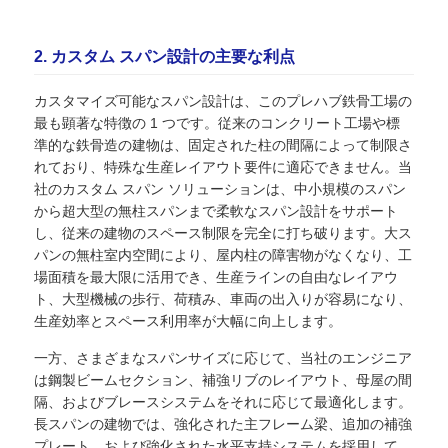
鉄骨構造の製作
2. カスタム スパン設計の主要な利点
カスタマイズ可能なスパン設計は、このプレハブ鉄骨工場の
鉄骨建築材料
最も顕著な特徴の 1 つです。従来のコンクリート工場や標
準的な鉄骨造の建物は、固定された柱の間隔によって制限さ
れており、特殊な生産レイアウト要件に適応できません。当
鶏舎
社のカスタム スパン ソリューションは、中小規模のスパン
から超大型の無柱スパンまで柔軟なスパン設計をサポート
し、従来の建物のスペース制限を完全に打ち破ります。大ス
牛棚
パンの無柱室内空間により、屋内柱の障害物がなくなり、工
場面積を最大限に活用でき、生産ラインの自由なレイアウ
ト、大型機械の歩行、荷積み、車両の出入りが容易になり、
馬の棚
生産効率とスペース利用率が大幅に向上します。
一方、さまざまなスパンサイズに応じて、当社のエンジニア
スチールガレージ
は鋼製ビームセクション、補強リブのレイアウト、母屋の間
隔、およびブレースシステムをそれに応じて最適化します。
長スパンの建物では、強化された主フレーム梁、追加の補強
プレート、および強化された水平支持システムを採用して、