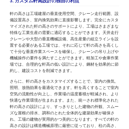
3. カスタム軒高設計の独自の利点
軒の高さは工場建屋の垂直使用空間、クレーン走行範囲、設
備設置高さ、室内換気効果に直接影響します。完全にカスタ
マイズされた軒の高さのサポートにより、工場はさまざまな
特殊な工業生産の需要に適応することができます。天井走行
クレーンや大型の垂直機械設備、高生産量の組立ラインを設
置する必要がある工場では、それに応じて軒の高さを高くし
て十分な垂直作業スペースを確保し、クレーンの吊り上げや
機械操作の要件を満たすことができます。軽加工や倉庫作業
場では、合理的な軒高の低い設計により、鋼材を効果的に節
約し、建設コストを削減できます。
さらに、軒の高さをカスタマイズすることで、室内の換気、
照明、放熱効果を最適化できます。軒を高くすることで室内
空気の流動性が向上し、作業場の温度蓄積が軽減され、より
快適な作業環境が生まれます。また、統一され標準化された
軒の高さの設計により、すっきりとした建物の外観、スムー
ズな屋根の排水、調和のとれた全体的な建築効果が確保さ
れ、工場の建物が実用的かつ美的になります。すべての軒の
高さの設計は構造機械原理に厳密に従っており、柱の高さ、