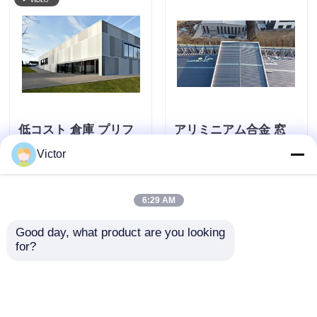
低コスト 倉庫 プリフ
アリミニアム合金 窓
ァブリック 鋼鉄 構造
プレファブリケーショ
Victor
建物 プリファブ ギャ
ン 鋼鉄構造 固定 円滑
ラジ 建築 セット
な屋根 製造 ASTM
お問い合わせを送信
お問い合わせを送信
A36 原材料 耐久性
6:29 AM
Good day, what product are you looking 
for?
ホーム
企業情報
お問い合わせ
Desktop Site
地図
プライバシーポリシー規約