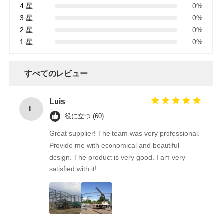
4 星
0%
3 星
0%
2 星
0%
1 星
0%
すべてのレビュー
Luis
L
役に立つ (60)
Great supplier! The team was very professional.
Provide me with economical and beautiful
design. The product is very good. I am very
satisfied with it!