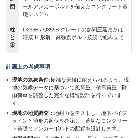
団
ールアンカーボルトを備えたコンクリート基
礎システム
鉄骨建築材料
柱
Q235B / Q355B グレードの熱間圧延または
鶏舎
と
溶接 H 形鋼、高強度ボルト接続で組み立て
梁
牛棚
計画上の考慮事項
馬の棚
現地の気象条件:
極端な天候に耐えられるよう、現
地の気候データに基づいて風荷重、積雪荷重、降
スチールガレージ
雨荷重を調整した完全な構造設計を行っていま
す。
現地の地質調査：
地耐力をテストし、地下パイプ
ラインと地形の起伏を確認し、適切なコンクリー
ト基礎とアンカーボルトの配置を設計します。