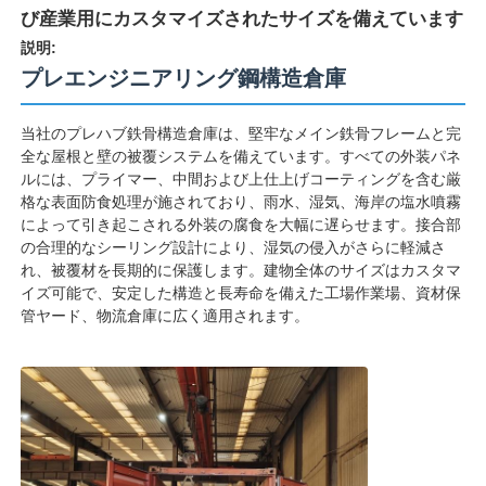
び産業用にカスタマイズされたサイズを備えています
説明:
プレエンジニアリング鋼構造倉庫
当社のプレハブ鉄骨構造倉庫は、堅牢なメイン鉄骨フレームと完
全な屋根と壁の被覆システムを備えています。すべての外装パネ
ルには、プライマー、中間および上仕上げコーティングを含む厳
格な表面防食処理が施されており、雨水、湿気、海岸の塩水噴霧
によって引き起こされる外装の腐食を大幅に遅らせます。接合部
の合理的なシーリング設計により、湿気の侵入がさらに軽減さ
れ、被覆材を長期的に保護します。建物全体のサイズはカスタマ
イズ可能で、安定した構造と長寿命を備えた工場作業場、資材保
管ヤード、物流倉庫に広く適用されます。
家
製品
私たちについて