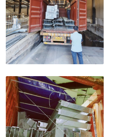
工場 ツアー
品質管理
連絡 ください
ニュース
ケース
ブログ
引金 を 求め て ください