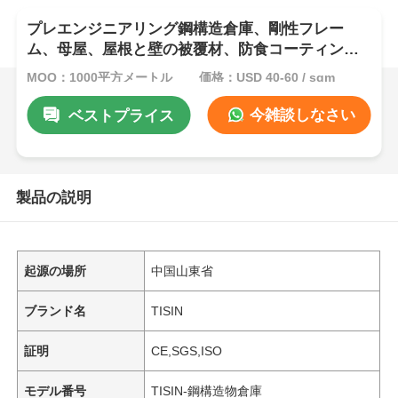
プレエンジニアリング鋼構造倉庫、剛性フレー
ム、母屋、屋根と壁の被覆材、防食コーティン
グ、保管および産業用にカスタマイズされたサイ
MOQ：1000平方メートル
価格：USD 40-60 / sqm
ズを備えています
今雑談しなさい
ベストプライス
製品の説明
起源の場所
中国山東省
ブランド名
TISIN
証明
CE,SGS,ISO
モデル番号
TISIN-鋼構造物倉庫