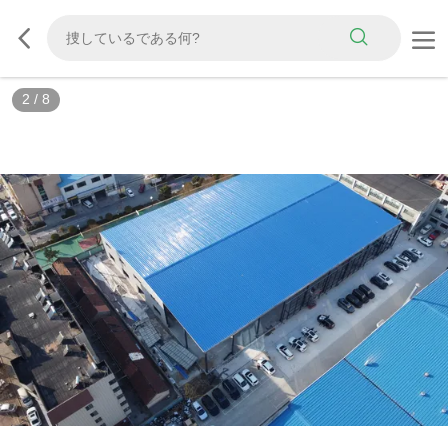
3
/
8