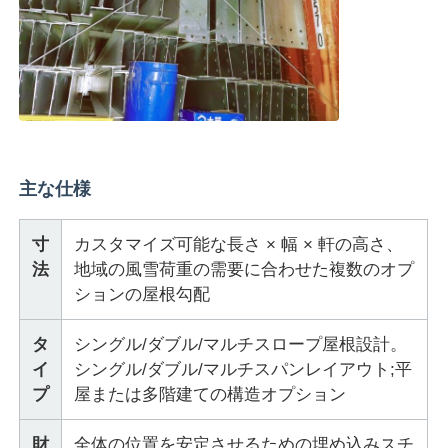
プレハブ鋼構造
鋼構造倉庫
スチール構造ワークショップ
主な仕様
鋼構造の建物
寸
カスタマイズ可能な長さ × 幅 × 軒の高さ、
法
地域の風雪荷重の需要に合わせた複数のオプ
ションの屋根勾配
鋼構造構造
タ
シングル/ダブル/マルチスロープ屋根設計。
イ
シングル/ダブル/マルチスパンレイアウト;平
スチールフレームビルディング
プ
屋または多階建ての構造オプション
鉄骨構造の製作
財
全体の位置を安定させるための埋め込みスチ