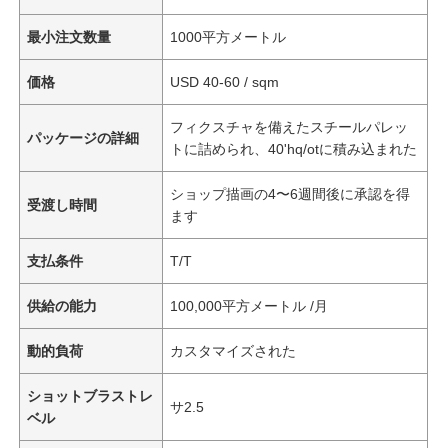
最小注文数量
1000平方メートル
価格
USD 40-60 / sqm
フィクスチャを備えたスチールパレッ
パッケージの詳細
トに詰められ、40'hq/otに積み込まれた
ショップ描画の4〜6週間後に承認を得
受渡し時間
ます
支払条件
T/T
供給の能力
100,000平方メートル /月
動的負荷
カスタマイズされた
ショットブラストレ
サ2.5
ベル