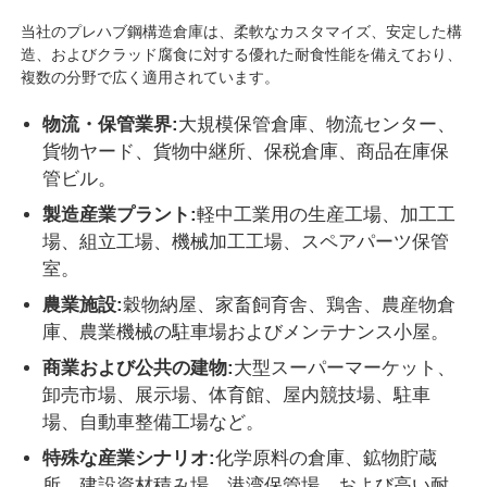
当社のプレハブ鋼構造倉庫は、柔軟なカスタマイズ、安定した構
造、およびクラッド腐食に対する優れた耐食性能を備えており、
複数の分野で広く適用されています。
物流・保管業界:
大規模保管倉庫、物流センター、
貨物ヤード、貨物中継所、保税倉庫、商品在庫保
管ビル。
製造産業プラント:
軽中工業用の生産工場、加工工
場、組立工場、機械加工工場、スペアパーツ保管
室。
農業施設:
穀物納屋、家畜飼育舎、鶏舎、農産物倉
庫、農業機械の駐車場およびメンテナンス小屋。
商業および公共の建物:
大型スーパーマーケット、
卸売市場、展示場、体育館、屋内競技場、駐車
場、自動車整備工場など。
特殊な産業シナリオ:
化学原料の倉庫、鉱物貯蔵
所、建設資材積み場、港湾保管場、および高い耐