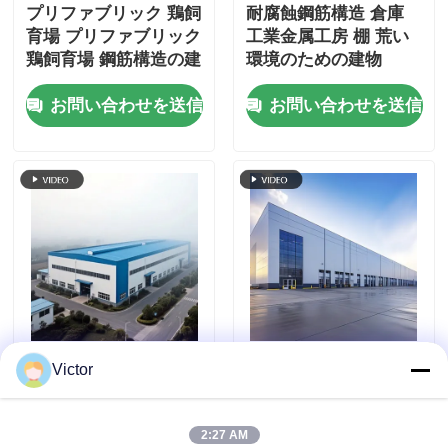
プリファブリック 鶏飼
耐腐蝕鋼筋構造 倉庫
育場 プリファブリック
工業金属工房 棚 荒い
鶏飼育場 鋼筋構造の建
環境のための建物
物
お問い合わせを送信
お問い合わせを送信
経済 プリファブリック
工業用Q235B Q355B
Victor
ワークショップ プリフ
ASTM A36用プレハブ
ァブリック 鉄鋼 構造
鋼構造倉庫
農場 倉庫 倉庫 金属 建
2:27 AM